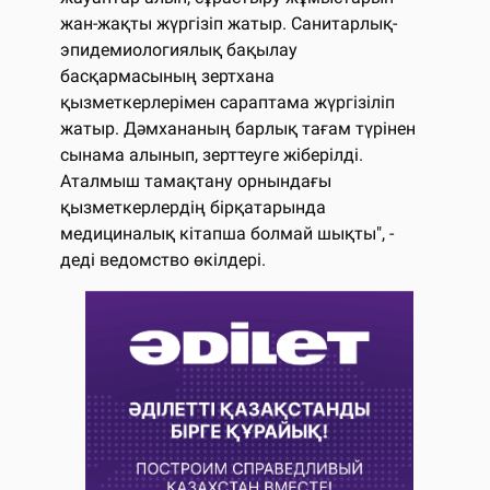
жан-жақты жүргізіп жатыр. Санитарлық-
эпидемиологиялық бақылау
басқармасының зертхана
қызметкерлерімен сараптама жүргізіліп
жатыр. Дәмхананың барлық тағам түрінен
сынама алынып, зерттеуге жіберілді.
Аталмыш тамақтану орнындағы
қызметкерлердің бірқатарында
медициналық кітапша болмай шықты", -
деді ведомство өкілдері.