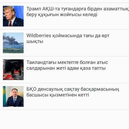
Трамп АҚШ-та туғандарға бірден азаматтық
беру құқығын жойғысы келеді
Wildberries қоймасында тағы да өрт
шықты
Таиландтағы мектепте болған атыс
салдарынан жеті адам қаза тапты
БҚО денсаулық сақтау басқармасының
басшысы қызметінен кетті