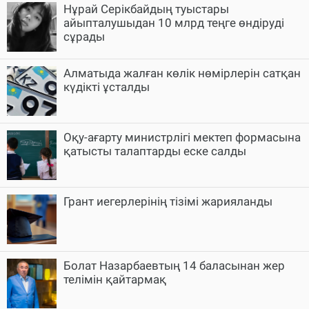
Нұрай Серікбайдың туыстары
айыпталушыдан 10 млрд теңге өндіруді
сұрады
Алматыда жалған көлік нөмірлерін сатқан
күдікті ұсталды
Оқу-ағарту министрлігі мектеп формасына
қатысты талаптарды еске салды
Грант иегерлерінің тізімі жарияланды
Болат Назарбаевтың 14 баласынан жер
телімін қайтармақ