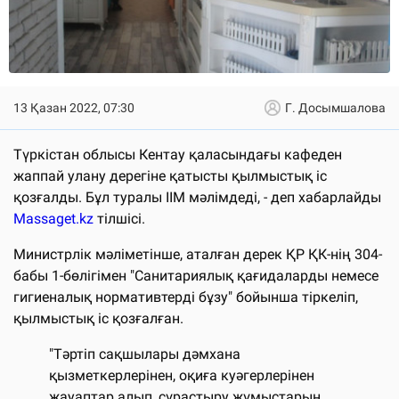
13 Қазан 2022, 07:30
Г. Досымшалова
Түркістан облысы Кентау қаласындағы кафеден
жаппай улану дерегіне қатысты қылмыстық іс
қозғалды. Бұл туралы ІІМ мәлімдеді, - деп хабарлайды
Massaget.kz
тілшісі.
Министрлік мәліметінше, аталған дерек ҚР ҚК-нің 304-
бабы 1-бөлігімен "Санитариялық қағидаларды немесе
гигиеналық нормативтерді бұзу" бойынша тіркеліп,
қылмыстық іс қозғалған.
"Тәртіп сақшылары дәмхана
қызметкерлерінен, оқиға куәгерлерінен
жауаптар алып, сұрастыру жұмыстарын