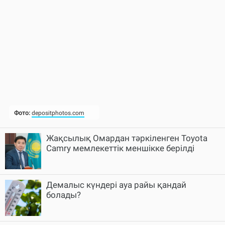
Жақсылық Омардан тәркіленген Toyota
Camry мемлекеттік меншікке берілді
Демалыс күндері ауа райы қандай
болады?