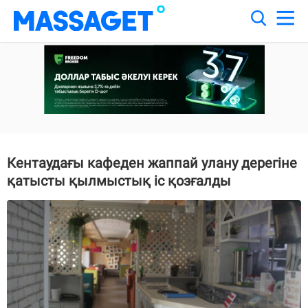
Кентаудағы кафеден жаппай улану дерегіне
қатысты қылмыстық іс қозғалды