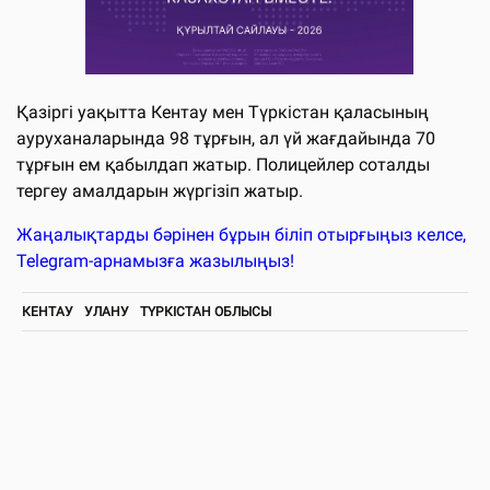
Қазіргі уақытта Кентау мен Түркістан қаласының
ауруханаларында 98 тұрғын, ал үй жағдайында 70
тұрғын ем қабылдап жатыр. Полицейлер соталды
тергеу амалдарын жүргізіп жатыр.
Жаңалықтарды бәрінен бұрын біліп отырғыңыз келсе,
Telegram-арнамызға жазылыңыз!
КЕНТАУ
УЛАНУ
ТҮРКІСТАН ОБЛЫСЫ