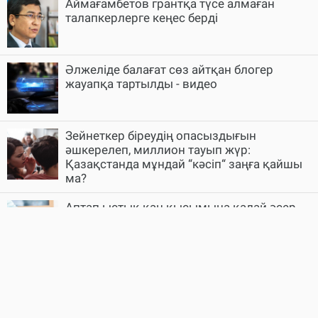
Аймағамбетов грантқа түсе алмаған
талапкерлерге кеңес берді
Әлжеліде балағат сөз айтқан блогер
жауапқа тартылды - видео
Зейнеткер біреудің опасыздығын
әшкерелеп, миллион тауып жүр:
Қазақстанда мұндай “кәсіп“ заңға қайшы
ма?
Аптап ыстық қан қысымына қалай әсер
етеді: кардиолог түсіндірді
Гүлмира Сатыбалды тағы бір іс бойынша
сотталды