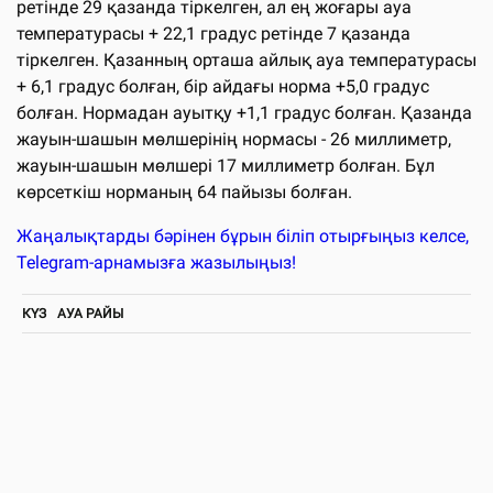
ретінде 29 қазанда тіркелген, ал ең жоғары ауа
температурасы + 22,1 градус ретінде 7 қазанда
тіркелген. Қазанның орташа айлық ауа температурасы
+ 6,1 градус болған, бір айдағы норма +5,0 градус
болған. Нормадан ауытқу +1,1 градус болған. Қазанда
жауын-шашын мөлшерінің нормасы - 26 миллиметр,
жауын-шашын мөлшері 17 миллиметр болған. Бұл
көрсеткіш норманың 64 пайызы болған.
Жаңалықтарды бәрінен бұрын біліп отырғыңыз келсе,
Telegram-арнамызға жазылыңыз!
КҮЗ
АУА РАЙЫ