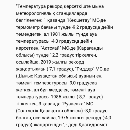
"Температура рекорд көрсеткіште мына
метеорологиялық станцияларда
белгіленген: 1 қазанда "Көкшетау" МС-де
термометр бағаны түнде -9,2 градусқа дейін
төмендеген, ал 1981 жылы түнде ауа
температурасы -4,0 градусқа дейін
көрсеткен, "Ақтоғай" МС-де (Қарағанды
облысы) түнде 12,2 градус тіркелген,
осылайша, 2019 жылғы рекорд
жаңартылған (-7,1 градус), "Риддер" МС-де
(Шығыс Қазақстан облысы) ауаның ең
төменгі температурасы -9,0 градусқа
жеткен, ал бұл жерде ең төменгі ауа
температурасы 1986 жылы (-8,7 градус)
тіркелген, 3 қазанда "Рузаевка" МС
(Солтүстік Қазақстан облысы) -8,0 градус
болған, осылайша, 1976 жылғы рекорд (-4,0
градус) жаңартылды", - деді Қазгидромет