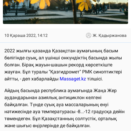
10 Қараша 2022, 14:12
Ж. Қадыржанова
2022 жылғы қазанда Қазақстан аумағының басым
бөлігінде суық, ал үшінші онкүндіктің басында жылы
болған. Бірақ жауын-шашын рекорд көрсеткіште
жауған. Бұл туралы "Қазгидромет" РМК синоптиктері
айтты, - деп хабарлайды
Massaget.kz
тілшісі.
Айдың басында республика аумағында Жаңа Жер
аудандарынан азиялық антициклон келгені
байқалған. Түнде суық ауа массаларының енуі
нәтижесінде ауа температурасы -8...-12 градусқа дейін
төмендеген. Бұл Қазақстанның солтүстік, орталық
және шығыс өңірлерінде де байқалған.