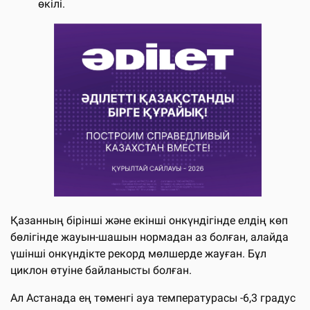
өкілі.
Қазанның бірінші және екінші онкүндігінде елдің көп
бөлігінде жауын-шашын нормадан аз болған, алайда
үшінші онкүндікте рекорд мөлшерде жауған. Бұл
циклон өтуіне байланысты болған.
Ал Астанада ең төменгі ауа температурасы -6,3 градус