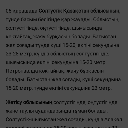
06 қарашада
Солтүстік Қазақстан облысының
түнде басым бөлігінде қар жауады. Облыстың
солтүстігінде, оңтүстігінде, шығысында
көктайғақ, жаяу бұрқасын болады. Батыстан
жел соғады түнде күші 15-20, екпіні секундына
23-28 метр, күндіз облыстың солтүстігінде,
шығысында екпіні секундына 15-20 метр.
Петропавлда көктайғақ, жаяу бұрқасын
болады. Батыстан жел соғады, күші секундына
15-20 метр, түнде екпіні секундына 23 метр.
Жетісу облысының
солтүстігінде, оңтүстігінде
және таулы аудандарында тұман болады.
Солтүстік-шығыстан жел соғады, күндіз Алакөл
көлдері ауданында 15-20, екпіні секундына 23-