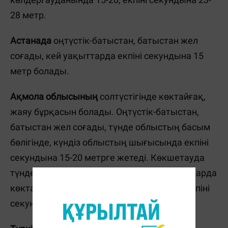
28 метр.
Астанада
оңтүстік-батыстан, батыстан жел
соғады, кей уақыттарда екпіні секундына 15
метр болады.
Ақмола облысының
солтүстігінде көктайғақ,
жаяу бұрқасын болады. Оңтүстік-батыстан,
батыстан жел соғады, түнде облыстың басым
бөлігінде, күндіз облыстың шығысында екпіні
секундына 15-20 метрге жетеді. Көкшетауда
түнде және таңертең жаяу бұрқасын, жолдарда
көктайғақ. Батыстан жел соғады, түнде екпіні
секундына 15-20 метр.