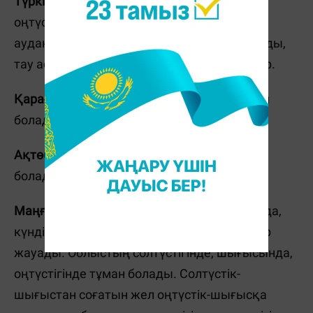
Түркістан облысының
солтүстігінде,
оңтүстігінде, таулы және тау бөктерлі
аудандарында тұман. Шығыстан жел соғады,
тау асуларында күші секундына 15-20 метр.
Қарағанды облысының
шығысында тұман
болады.
Ақтөбе облысының
солтүстігінде тұман
болады.
Маңғыстау облысының
оңтүстік-батысында,
күндіз оңтүстік-шығысында қатты жаңбыр
жауады. Облыстың солтүстігінде, шығысында,
оңтүстігінде тұман болады. Солтүстік-
шығыстан соғатын жел оңтүстік-шығысқа