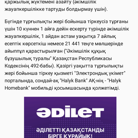
қаржылық жүктемені азайту (әкімшілік
жауапкершілікке тартуды болдырмау үшін).
Бүгінде тұрғылықты жері бойынша тіркеусіз тұрғаны
үшін 10 күннен 1 айға дейін ескерту түрінде әкімшілік
жауапкершілік, 1 айдан астам уақытқа 7 айлық
есептік көрсеткіш немесе 21 441 теңге мөлшерінде
айыппұл қарастырылған ("Әкімшілік құқық
бұзушылық туралы" Қазақстан Республикасы
Кодексінің 492-бабы). Қазіргі уақытта тұрғылықты
жері бойынша тіркеу қызметі "Электрондық үкімет"
порталында, сондай-ақ "Halyk Bank" АҚ-нің - "Halyk
Homebank" мобильді қосымшасында қолжетімді.