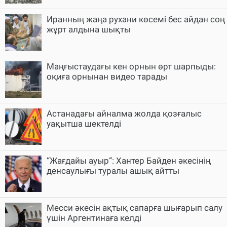
Иранның жаңа рухани көсемі бес айдан соң
жұрт алдына шықты
Маңғыстаудағы кен орнын өрт шарпыды:
оқиға орнынан видео тарады
Астанадағы айналма жолда қозғалыс
уақытша шектелді
“Жағдайы ауыр“: Хантер Байден әкесінің
денсаулығы туралы ашық айтты
Месси әкесін ақтық сапарға шығарып салу
үшін Аргентинаға келді