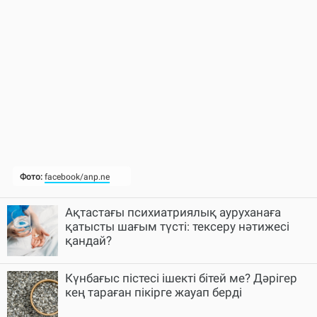
Ақтастағы психиатриялық ауруханаға
қатысты шағым түсті: тексеру нәтижесі
қандай?
Күнбағыс пістесі ішекті бітей ме? Дәрігер
кең тараған пікірге жауап берді