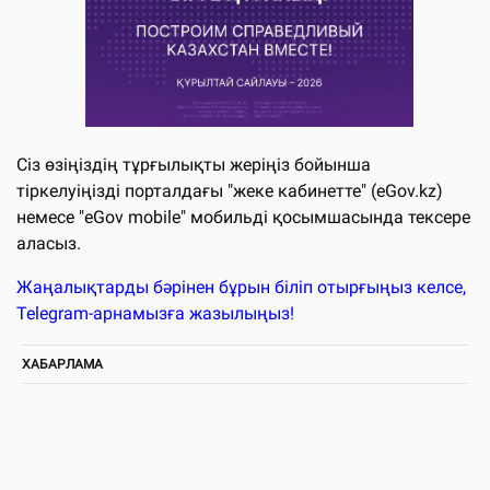
Сіз өзіңіздің тұрғылықты жеріңіз бойынша
тіркелуіңізді порталдағы "жеке кабинетте" (eGov.kz)
немесе "eGov mobile" мобильді қосымшасында тексере
аласыз.
Жаңалықтарды бәрінен бұрын біліп отырғыңыз келсе,
Telegram-арнамызға жазылыңыз!
ХАБАРЛАМА