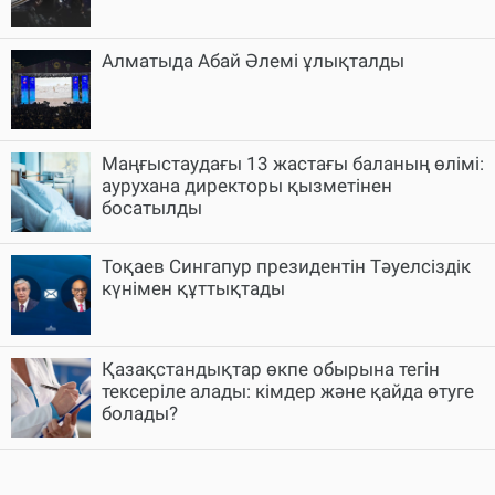
Алматыда Абай Әлемі ұлықталды
Маңғыстаудағы 13 жастағы баланың өлімі:
аурухана директоры қызметінен
босатылды
Тоқаев Сингапур президентін Тәуелсіздік
күнімен құттықтады
Қазақстандықтар өкпе обырына тегін
тексеріле алады: кімдер және қайда өтуге
болады?