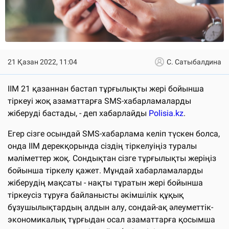
21 Қазан 2022, 11:04
С. Сатыбалдина
ІІМ 21 қазаннан бастап тұрғылықты жері бойынша
тіркеуі жоқ азаматтарға SMS-хабарламаларды
жіберуді бастады, - деп хабарлайды
Polisia.kz
.
Eгер сізге осындай SMS-хабарлама келіп түскен болса,
онда ІІМ дерекқорында сіздің тіркелуіңіз туралы
мәліметтер жоқ. Сондықтан сізге тұрғылықты жеріңіз
бойынша тіркелу қажет. Мұндай хабарламаларды
жіберудің мақсаты - нақты тұратын жері бойынша
тіркеусіз тұруға байланысты әкімшілік құқық
бұзушылықтардың алдын алу, сондай-ақ әлеуметтік-
экономикалық тұрғыдан осал азаматтарға қосымша