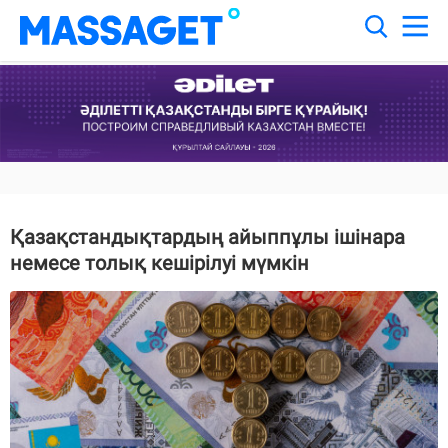
Қазақстандықтардың айыппұлы ішінара
немесе толық кешірілуі мүмкін