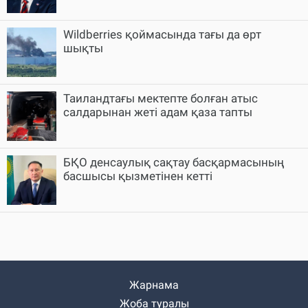
Wildberries қоймасында тағы да өрт
шықты
Таиландтағы мектепте болған атыс
салдарынан жеті адам қаза тапты
БҚО денсаулық сақтау басқармасының
басшысы қызметінен кетті
Жарнама
Жоба туралы