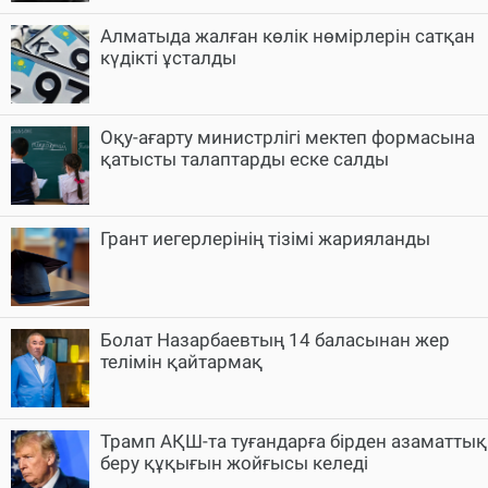
Алматыда жалған көлік нөмірлерін сатқан
күдікті ұсталды
Оқу-ағарту министрлігі мектеп формасына
қатысты талаптарды еске салды
Грант иегерлерінің тізімі жарияланды
Болат Назарбаевтың 14 баласынан жер
телімін қайтармақ
Трамп АҚШ-та туғандарға бірден азаматтық
беру құқығын жойғысы келеді