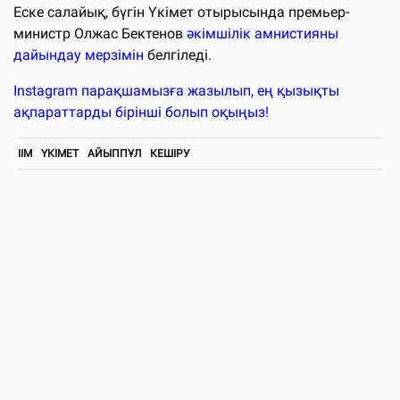
Еске салайық, бүгін Үкімет отырысында премьер-
министр Олжас Бектенов
әкімшілік амнистияны
дайындау мерзімін
белгіледі.
Instagram парақшамызға жазылып, ең қызықты
ақпараттарды бірінші болып оқыңыз!
ІІМ
ҮКІМЕТ
АЙЫППҰЛ
КЕШІРУ