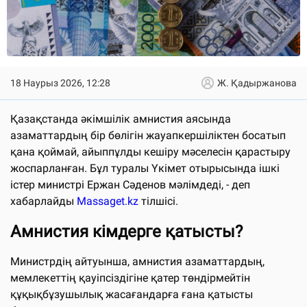
18 Наурыз 2026, 12:28
Ж. Қадыржанова
Қазақстанда әкімшілік амнистия аясында
азаматтардың бір бөлігін жауапкершіліктен босатып
қана қоймай, айыппұлды кешіру мәселесін қарастыру
жоспарланған. Бұл туралы Үкімет отырысында ішкі
істер министрі Ержан Сәденов мәлімдеді, - деп
хабарлайды
Massaget.kz
тілшісі.
Амнистия кімдерге қатысты?
Министрдің айтуынша, амнистия азаматтардың,
мемлекеттің қауіпсіздігіне қатер төндірмейтін
құқықбұзушылық жасағандарға ғана қатысты