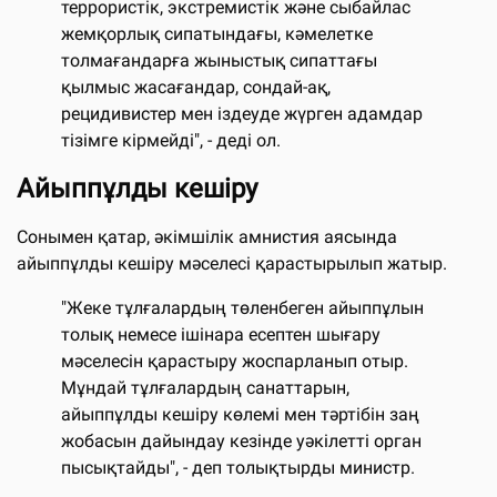
террористік, экстремистік және сыбайлас
жемқорлық сипатындағы, кәмелетке
толмағандарға жыныстық сипаттағы
қылмыс жасағандар, сондай-ақ,
рецидивистер мен іздеуде жүрген адамдар
тізімге кірмейді", - деді ол.
Айыппұлды кешіру
Сонымен қатар, әкімшілік амнистия аясында
айыппұлды кешіру мәселесі қарастырылып жатыр.
"Жеке тұлғалардың төленбеген айыппұлын
толық немесе ішінара есептен шығару
мәселесін қарастыру жоспарланып отыр.
Мұндай тұлғалардың санаттарын,
айыппұлды кешіру көлемі мен тәртібін заң
жобасын дайындау кезінде уәкілетті орган
пысықтайды", - деп толықтырды министр.