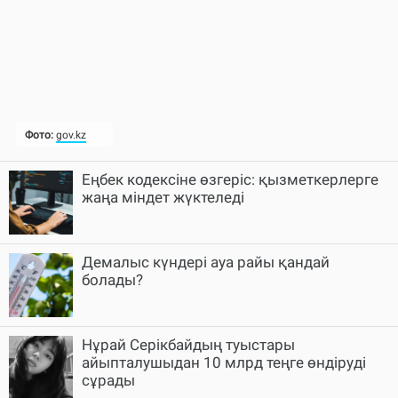
Еңбек кодексіне өзгеріс: қызметкерлерге
жаңа міндет жүктеледі
Демалыс күндері ауа райы қандай
болады?
Нұрай Серікбайдың туыстары
айыпталушыдан 10 млрд теңге өндіруді
сұрады