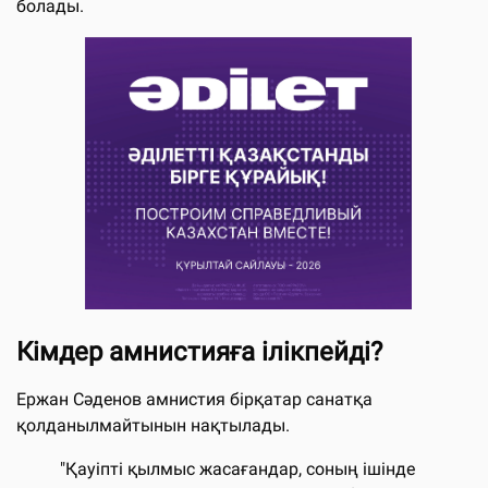
болады.
Кімдер амнистияға ілікпейді?
Ержан Сәденов амнистия бірқатар санатқа
қолданылмайтынын нақтылады.
"Қауіпті қылмыс жасағандар, соның ішінде