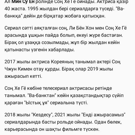
Ал
Мин Су Ён
ролінде Соң Хе Гё ойнады. Актриса қазір
40 жаста. 1995 жылдан бері сериалдарға түседі. "Ва-
банкқа" дейін де бірқатар жобаға қатысқан.
Сериал сәтті аяқталған соң, Ли Бён Хон мен Соң Хе Гё
арасында ұшқын пайда болып, екеуі жүре бастаған.
Бірақ ол ұзаққа созылмады, жұп бір жылдан кейін
қатынасты үзгенін хабарлады.
2017 жылы актриса Кореяның танымал актері Соң
Чжун Кимен отау құрды. Бірақ олар 2019 жылы
ажырасып кетті.
Соң Хе Гё көбіне телесериал актрисасы ретінде
танымал. "Ва-банктан" кейін қазақстандықтар сүйіп
қараған "Ыстық ұя" сериалына түсті.
2018 жылы "Кездесу", 2021 жылы "Енді ажырасамыз"
сериалдарында басты рольде ойнады. Одан бөлек,
карьерасында он шақты фильмге түскен.