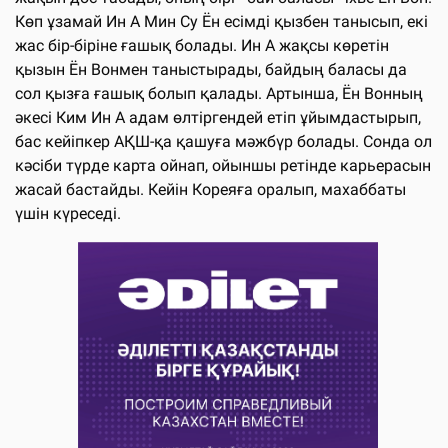
Көп ұзамай Ин А Мин Су Ён есімді қызбен танысып, екі
жас бір-біріне ғашық болады. Ин А жақсы көретін
қызын Ён Вонмен таныстырады, байдың баласы да
сол қызға ғашық болып қалады. Артынша, Ён Вонның
әкесі Ким Ин А адам өлтіргендей етіп ұйымдастырып,
бас кейіпкер АҚШ-қа қашуға мәжбүр болады. Сонда ол
кәсіби түрде карта ойнап, ойыншы ретінде карьерасын
жасай бастайды. Кейін Кореяға оралып, махаббаты
үшін күреседі.