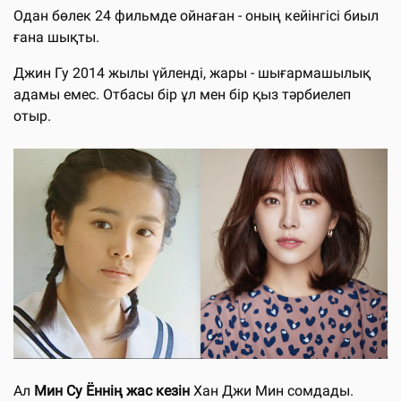
Одан бөлек 24 фильмде ойнаған - оның кейінгісі биыл
ғана шықты.
Джин Гу 2014 жылы үйленді, жары - шығармашылық
адамы емес. Отбасы бір ұл мен бір қыз тәрбиелеп
отыр.
Ал
Мин Су Ённің жас кезін
Хан Джи Мин сомдады.