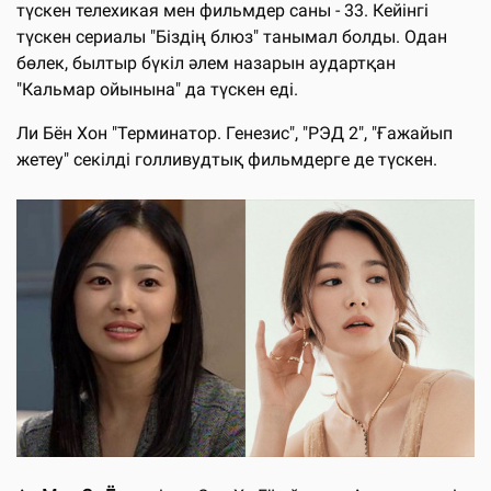
түскен телехикая мен фильмдер саны - 33. Кейінгі
түскен сериалы "Біздің блюз" танымал болды. Одан
бөлек, былтыр бүкіл әлем назарын аудартқан
"Кальмар ойынына" да түскен еді.
Ли Бён Хон "Терминатор. Генезис", "РЭД 2", "Ғажайып
жетеу" секілді голливудтық фильмдерге де түскен.