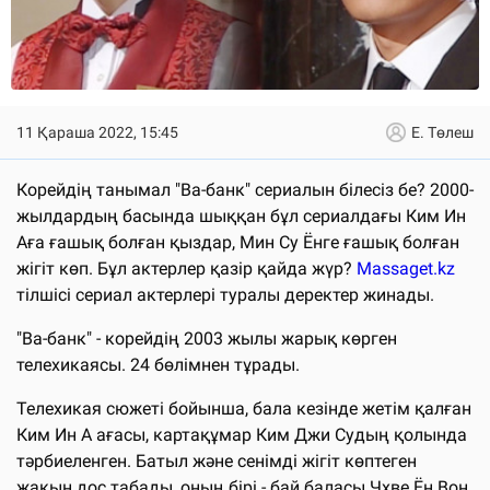
11 Қараша 2022, 15:45
Е. Төлеш
Корейдің танымал "Ва-банк" сериалын білесіз бе? 2000-
жылдардың басында шыққан бұл сериалдағы Ким Ин
Аға ғашық болған қыздар, Мин Су Ёнге ғашық болған
жігіт көп. Бұл актерлер қазір қайда жүр?
Massaget.kz
тілшісі сериал актерлері туралы деректер жинады.
"Ва-банк" - корейдің 2003 жылы жарық көрген
телехикаясы. 24 бөлімнен тұрады.
Телехикая сюжеті бойынша, бала кезінде жетім қалған
Ким Ин А ағасы, картақұмар Ким Джи Судың қолында
тәрбиеленген. Батыл және сенімді жігіт көптеген
жақын дос табады, оның бірі - бай баласы Чхве Ён Вон.