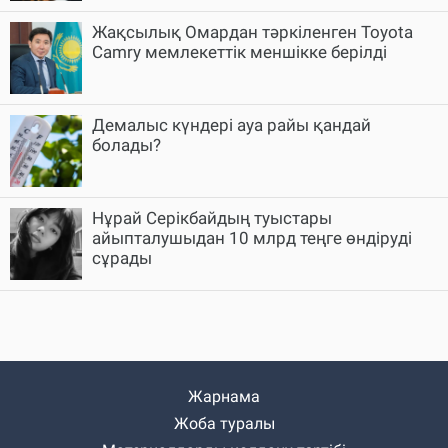
Жақсылық Омардан тәркіленген Toyota
Camry мемлекеттік меншікке берілді
Демалыс күндері ауа райы қандай
болады?
Нұрай Серікбайдың туыстары
айыпталушыдан 10 млрд теңге өндіруді
сұрады
Жарнама
Жоба туралы