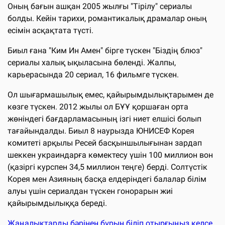
Оның бағын ашқан 2005 жылғы "Тірілу" сериалы
болды. Кейін тарихи, романтикалық драмалар оның
есімін асқақтата түсті.
Биыл ғана "Ким Ин Амен" бірге түскен "Біздің блюз"
сериалы халық ықыласына бөленді. Жалпы,
карьерасында 20 сериал, 16 фильмге түскен.
Ол шығармашылық емес, қайырымдылықтарымен де
көзге түскен. 2012 жылы ол БҰҰ қоршаған орта
жөніндегі бағдарламасының ізгі ниет елшісі болып
тағайындалды. Биыл 8 наурызда ЮНИСЕФ Корея
комитеті арқылы Ресей басқыншылығынан зардап
шеккен украиндарға көмектесу үшін 100 миллион вон
(қазіргі курспен 34,5 миллион теңге) берді. Солтүстік
Корея мен Азияның басқа елдеріндегі балалар білім
алуы үшін сериалдан түскен гонорарын жиі
қайырымдылыққа береді.
Жаңалықтарды бәрінен бұрын біліп отырғыңыз келсе,