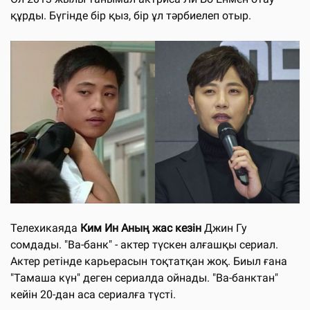
құрды. Бүгінде бір қыз, бір ұл тәрбиелеп отыр.
Телехикаяда
Ким Ин Аның жас кезін
Джин Гу
сомдады. "Ва-банк" - актер түскен алғашқы сериал.
Актер ретінде карьерасын тоқтатқан жоқ. Биыл ғана
"Тамаша күн" деген сериалда ойнады. "Ва-банктан"
кейін 20-дан аса сериалға түсті.