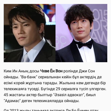
Ким Ин Аның досы
Чхве Ён Вон
ролінде Джи Сон
ойнады. "Ва-банк" сериалынан кейін бұл актердің де
есімі корей жұртына тарады. Жылына кем дегенде бір
телехикаяға түседі. Бүгінде 29 сериалға түсіп үлгерген.
45 жастағы актер былтыр "Әзәзіл адвокат", биыл
"Адамас" деген телехикаяларда ойнады.
Ол 2013 жылы танымал актриса Ли Бо Ёнмен отау