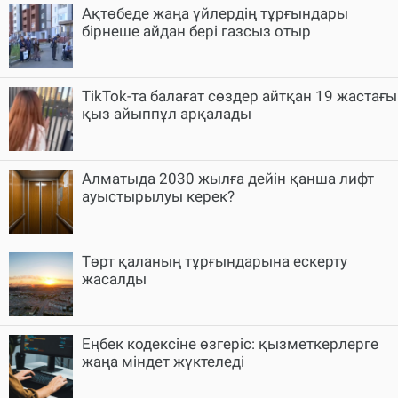
Ақтөбеде жаңа үйлердің тұрғындары
бірнеше айдан бері газсыз отыр
TikTok-та балағат сөздер айтқан 19 жастағы
қыз айыппұл арқалады
Алматыда 2030 жылға дейін қанша лифт
ауыстырылуы керек?
Төрт қаланың тұрғындарына ескерту
жасалды
Еңбек кодексіне өзгеріс: қызметкерлерге
жаңа міндет жүктеледі