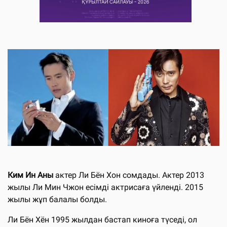
Ким Ин Аны
актер Ли Бён Хон сомдады. Актер 2013
жылы Ли Мин Чжон есімді актрисаға үйленді. 2015
жылы жұп балалы болды.
Ли Бён Хён 1995 жылдан бастап киноға түседі, ол