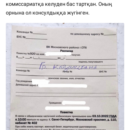
комиссариатқа келуден бас тартқан. Оның
орнына ол консулдыққа жүгінген.