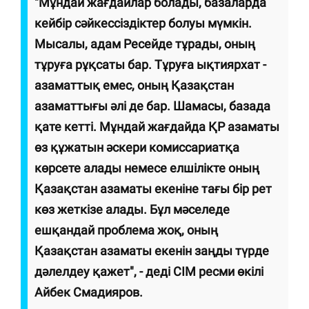
"Мұндай жағдайлар болады, базаларда
кейбір сәйкессіздіктер болуы мүмкін.
Мысалы, адам Ресейде тұрады, оның
тұруға рұқсаты бар. Тұруға ықтиярхат -
азаматтық емес, оның Қазақстан
азаматтығы әлі де бар. Шамасы, базада
қате кетті. Мұндай жағдайда ҚР азаматы
өз құжатын әскери комиссариатқа
көрсете алады немесе елшілікте оның
Қазақстан азаматы екеніне тағы бір рет
көз жеткізе алады. Бұл мәселеде
ешқандай проблема жоқ, оның
Қазақстан азаматы екенін заңды түрде
дәлелдеу қажет", - деді СІМ ресми өкілі
Айбек Смадияров.