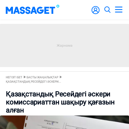
НЕГІЗГІ БЕТ
БАСТЫ ЖАҢАЛЫҚТАР
ҚАЗАҚСТАНДЫҚ РЕСЕЙДЕГІ ӘСКЕРИ...
Қазақстандық Ресейдегі әскери
комиссариаттан шақыру қағазын
алған