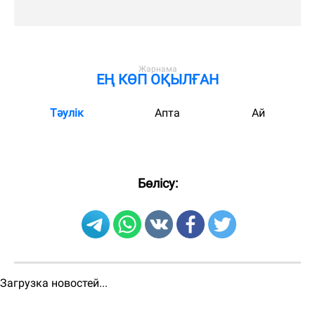
ЕҢ КӨП ОҚЫЛҒАН
Тәулік
Апта
Ай
Бөлісу:
Загрузка новостей...