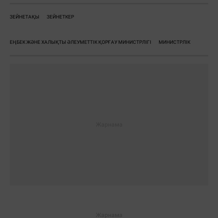
ЗЕЙНЕТАҚЫ
ЗЕЙНЕТКЕР
ЕҢБЕК ЖӘНЕ ХАЛЫҚТЫ ӘЛЕУМЕТТІК ҚОРҒАУ МИНИСТРЛІГІ
МИНИСТРЛІК