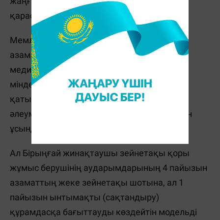
жаңғыртуға қатысты өзге де тәсілдерді
қарастырып жатыр.
Мемлекеттік әлеуметтік сақтандыру қоры
азаматтың орташа айлық табысының
медианалық жалақыға қатынасына және
міндетті әлеуметтік сақтандыру жүйесіне
қатысу ұзақтығына қарай есептелетін
әлеуметтік зейнетақы төлемін енгізу тетігін
ұсынды.
Ал Бірыңғай жинақтаушы зейнетақы қоры
жұмыс берушінің аударымдарының 4 пайызын
азаматтың жеке зейнетақы шотына, ал 1
пайызын ынтымақты (сақтандыру)
құрамдасқа бағыттауды көздейтін модельді