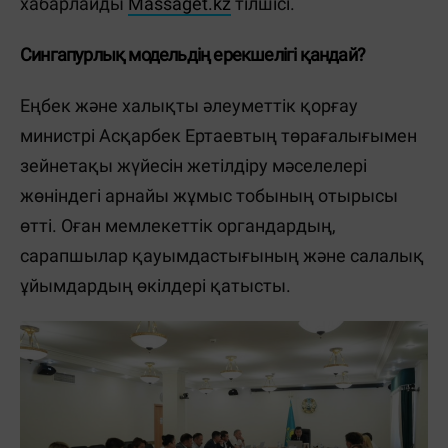
хабарлайды
Massaget.kz
тілшісі.
Сингапурлық модельдің ерекшелігі қандай?
Еңбек және халықты әлеуметтік қорғау
министрі Асқарбек Ертаевтың төрағалығымен
зейнетақы жүйесін жетілдіру мәселелері
жөніндегі арнайы жұмыс тобының отырысы
өтті. Оған мемлекеттік органдардың,
сарапшылар қауымдастығының және салалық
ұйымдардың өкілдері қатысты.