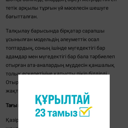
тетік арқылы тұрғын үй мәселесін шешуге
бағытталған.
Талқылау барысында бірқатар сарапшы
ұсынылған модельдің әлеуметтік осал
топтардың, соның ішінде мүгедектігі бар
адамдар мен мүгедектігі бар бала тәрбиелеп
отырған ата-аналардың мүддесін қаншалық
толық ескеретініне қатысты пікір білдірді.
Отырысқа қатысушылар осы жайтты жан-
жақты зерделеу қажет екенін жеткізді.
Тағы қандай тәсілдер қарастырылып отыр?
Қазір жұмыс тобы зейнетақы жүйесін