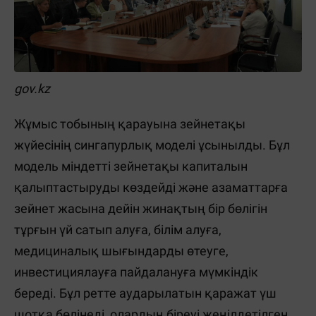
gov.kz
Жұмыс тобының қарауына зейнетақы
жүйесінің сингапурлық моделі ұсынылды. Бұл
модель міндетті зейнетақы капиталын
қалыптастыруды көздейді және азаматтарға
зейнет жасына дейін жинақтың бір бөлігін
тұрғын үй сатып алуға, білім алуға,
медициналық шығындарды өтеуге,
инвестициялауға пайдалануға мүмкіндік
береді. Бұл ретте аударылатын қаражат үш
шотқа бөлінеді, олардың біреуі жеңілдетілген