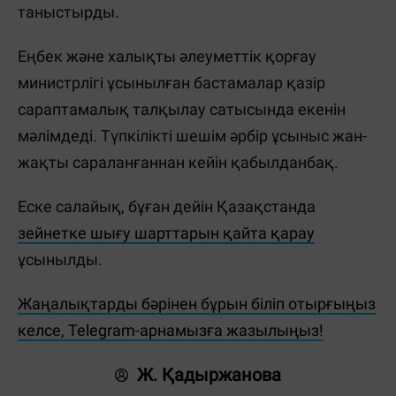
таныстырды.
Еңбек және халықты әлеуметтік қорғау
министрлігі ұсынылған бастамалар қазір
сараптамалық талқылау сатысында екенін
мәлімдеді. Түпкілікті шешім әрбір ұсыныс жан-
жақты сараланғаннан кейін қабылданбақ.
Еске салайық, бұған дейін Қазақстанда
зейнетке шығу шарттарын қайта қарау
ұсынылды.
Жаңалықтарды бәрінен бұрын біліп отырғыңыз
келсе, Telegram-арнамызға жазылыңыз!
Ж. Қадыржанова