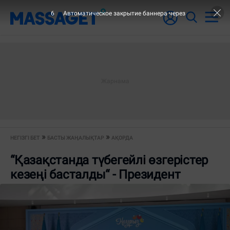
6
Автоматическое закрытие баннера через
НЕГІЗГІ БЕТ
БАСТЫ ЖАҢАЛЫҚТАР
АҚОРДА
“Қазақстанда түбегейлі өзгерістер
кезеңі басталды“ - Президент