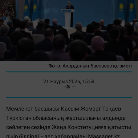
Фото:
Ақорданың баспасөз қызметі
21 Наурыз 2026, 15:54
Мемлекет басшысы Қасым-Жомарт Тоқаев
Түркістан облысының жұртшылығы алдында
сөйлеген сөзінде Жаңа Конституцияға қатысты
пікір білдірді, - деп хабарлайды
Massaget.kz