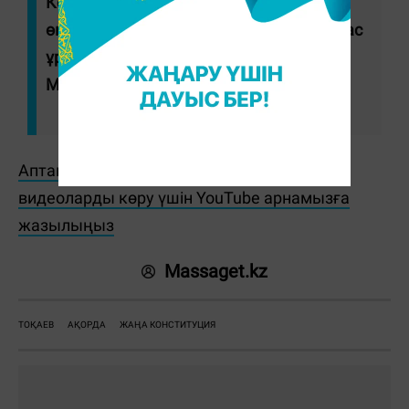
Конституциясы жастарға жөн сілтейді,
өмір жолын көрсетеді. Жаңа Ата заң жас
ұрпақпен бірге жасай береді", – деді
Мемлекет басшысы.
Аптаның басты оқиғалары мен пайдалы
видеоларды көру үшін YouTube арнамызға
жазылыңыз
Massaget.kz
ТОҚАЕВ
АҚОРДА
ЖАҢА КОНСТИТУЦИЯ