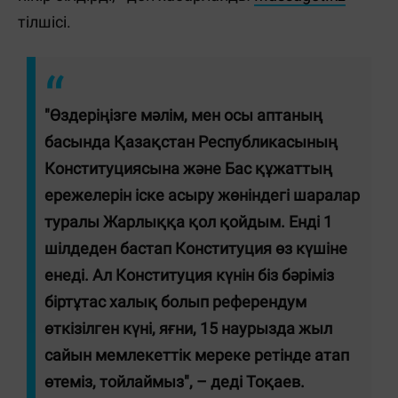
тілшісі.
"Өздеріңізге мәлім, мен осы аптаның
басында Қазақстан Республикасының
Конституциясына және Бас құжаттың
ережелерін іске асыру жөніндегі шаралар
туралы Жарлыққа қол қойдым. Енді 1
шілдеден бастап Конституция өз күшіне
енеді. Ал Конституция күнін біз бәріміз
біртұтас халық болып референдум
өткізілген күні, яғни, 15 наурызда жыл
сайын мемлекеттік мереке ретінде атап
өтеміз, тойлаймыз", – деді Тоқаев.