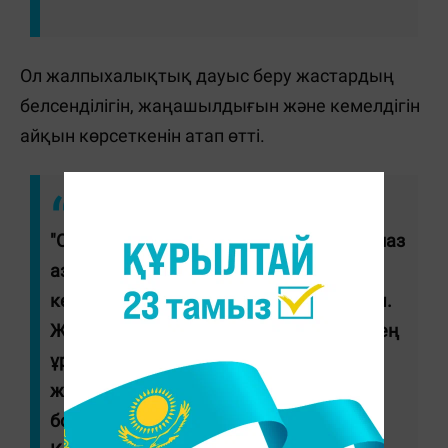
Ол жалпыхалықтық дауыс беру жастардың
белсенділігін, жаңашылдығын және кемелдігін
айқын көрсеткенін атап өтті.
"Олар Отанына адал, ойы озық, жасампаз
азаматтар ретінде өздерінің жарқын
келешегіне қатысты таңдауын жасады.
Жаңа Конституция, ең алдымен, өскелең
ұрпақтың игілігі үшін қабылданды, бұл
жастарға арналған құжат десек, қате
болмайды. Төрге озған Халық