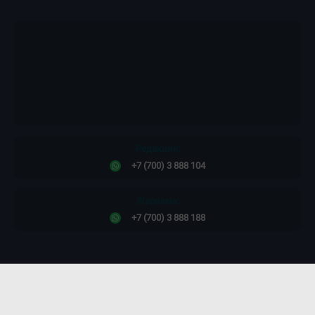
Редакция:
+7 (700) 3 888 104
Жарнама:
+7 (700) 3 888 188
Сайт дизайны -
ПРОСТО КОСМОС!