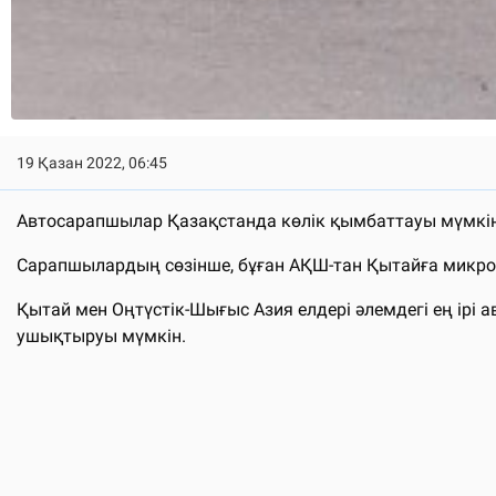
19 Қазан 2022, 06:45
Автосарапшылар Қазақстанда көлік қымбаттауы мүмкін 
Сарапшылардың сөзінше, бұған АҚШ-тан Қытайға микроч
Қытай мен Оңтүстік-Шығыс Азия елдері әлемдегі ең ірі а
ушықтыруы мүмкін.