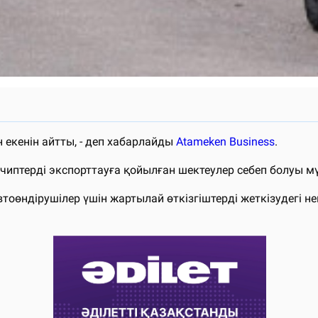
екенін айтты, - деп хабарлайды
Atameken Business
.
иптерді экспорттауға қойылған шектеулер себеп болуы мү
втоөндірушілер үшін жартылай өткізгіштерді жеткізудегі не