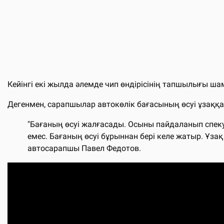
Кейінгі екі жылда әлемде чип өндірісінің тапшылығы ш
Дегенмен, сарапшылар автокөлік бағасының өсуі ұзаққ
"Бағаның өсуі жалғасады. Осыны пайдаланып спеку
емес. Бағаның өсуі бұрыннан бері келе жатыр. Ұза
автосарапшы Павел Федотов.