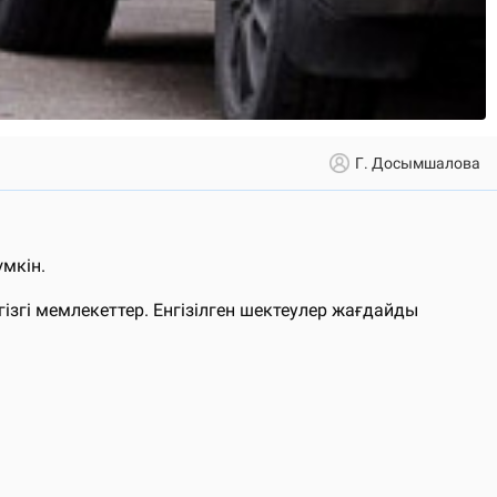
Г. Досымшалова
мкін.
гізгі мемлекеттер. Енгізілген шектеулер жағдайды