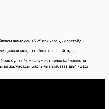
к бағасы шамамен 15-25 пайызға қымбаттайды.
куляциялық мақсатта болатынын айтады.
 бірақ бұл тыйым салумен тікелей байланысты
ты ай жалғасады. Барлығы қымбаттайды", - деді