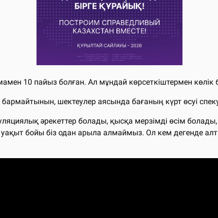
амамен 10 пайыз болған. Ал мұндай көрсеткіштермен көлі
а бармайтынын, шектеулер аясында бағаның күрт өсуі спе
ляциялық әрекеттер болады, қысқа мерзімді өсім болады,
қ уақыт бойы біз одан арыла алмаймыз. Ол кем дегенде ал