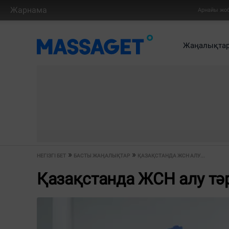
Жарнама
Арнайы жо
Жаңалықта
НЕГІЗГІ БЕТ
БАСТЫ ЖАҢАЛЫҚТАР
ҚАЗАҚСТАНДА ЖСН АЛУ...
Қазақстанда ЖСН алу тәр