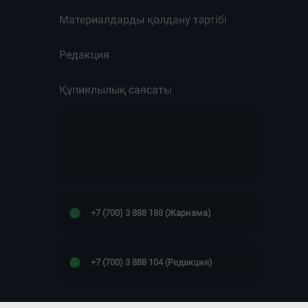
Материалдарды қолдану тәртібі
Редакция
Құпиялылық саясаты
+7 (700) 3 888 188 (Жарнама)
+7 (700) 3 888 104 (Редакция)