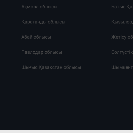
Ақмола облысы
Батыс Қа
Қарағанды облысы
Қызылор
Абай облысы
Жетісу о
Павлодар облысы
Солтүсті
Шығыс Қазақстан облысы
Шымкен