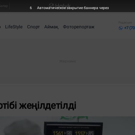
балар
5
Автоматическое закрытие баннера через
Редакция
р
LifeStyle
Спорт
Аймақ
Фоторепортаж
+7 (70
тібі жеңілдетілді