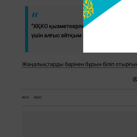
"ХҚКО қызметкерлеріне ештеңеге қара
үшін алғыс айтқым келеді. Біз жағдайды
Жаңалықтарды бәрінен бұрын біліп отырғы
ЖСН
ХҚКО