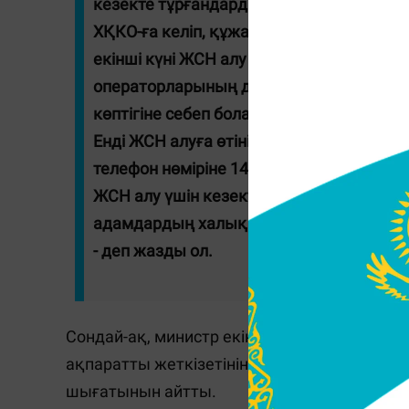
кезекте тұрғандарды қабылдап үлгермей
ХҚКО-ға келіп, құжаттарын ұсынып, олар
екінші күні ЖСН алу үшін ХҚКО-ға қайта 
операторларының да көп уақытын алад
көптігіне себеп болады.
Енді ЖСН алуға өтініш берген адамдарға
телефон нөміріне 1414 қызметінен СМС-
ЖСН алу үшін кезекте тұрған барлық ХҚ
адамдардың халыққа қызмет көрсету 
- деп жазды ол.
Сондай-ақ, министр екінші деңгейлі банкте
ақпаратты жеткізетінін, нөмірді енгізген к
шығатынын айтты.