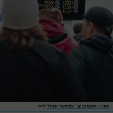
Фото:
Тengrinews.kz/Тұрар Қазангапов