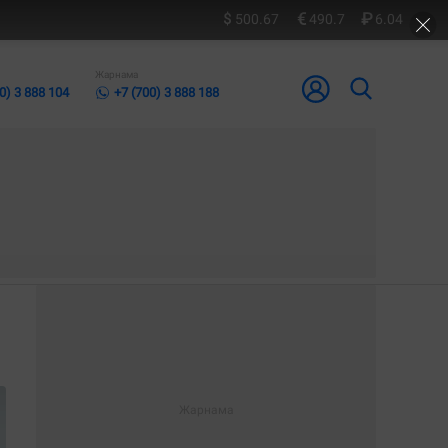
500.67
490.7
6.04
Жарнама
0) 3 888 104
+7 (700) 3 888 188