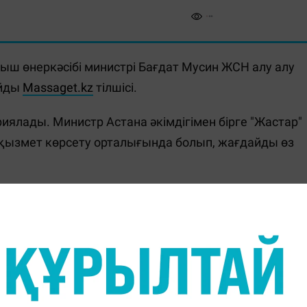
ш өнеркәсібі министрі Бағдат Мусин ЖСН алу алу
айды
Massaget.kz
тілшісі.
ялады. Министр Астана әкімдігімен бірге "Жастар"
қызмет көрсету орталығында болып, жағдайды өз
ергісіз, штат режимінде қызмет көрсетіліп жатқанын
анының көптігінен, операторлар ұзын сонар