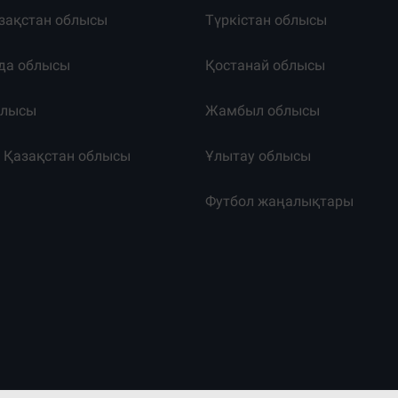
зақстан облысы
Түркістан облысы
да облысы
Қостанай облысы
блысы
Жамбыл облысы
к Қазақстан облысы
Ұлытау облысы
т
Футбол жаңалықтары