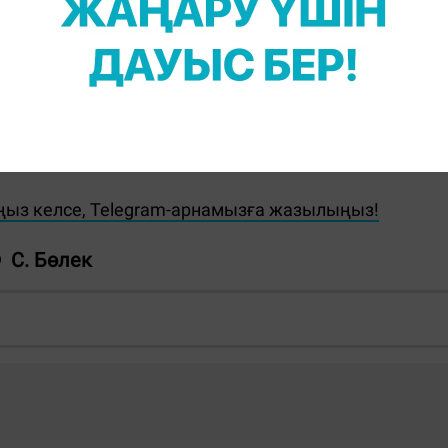
мастан, жедел түрде қызмет атқарып жатқандары
 бақылауда ұстаймыз", - делінген хабарламада.
ңыз келсе, Telegram-арнамызға жазылыңыз!
С. Бөлек