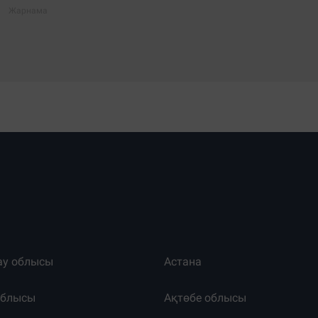
ау облысы
Астана
облысы
Ақтөбе облысы