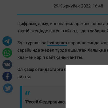
29 Қыркүйек 2022, 16:48
Цифрлық даму, инновациялар және аэроғары
тәртібі жеңілдетілгенін айтты, - деп хабарл
Бұл туралы ол
Instagram
-парақшасында жари
сарайында жедел түрде ашылған Халыққа 
көзімен көріп қайтқанын айтты.
Ол қазір отандастарға бірінші кезекте, кед
айтты.
"Ресей Федерациясынан келген азамат с