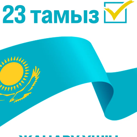
 жатыр. Бүгінгі күнге дейін Ресей азаматтары
дың деректері базаға енгізілгеннен кейін қайтып,
келетін еді. Бұл олардың да, ХҚКО
ы. Сонымен қатар, ғимараттағы адам санының
 екінші рет келудің қажеті жоқ,
ЖСН олардың
хабарлама түрінде жіберілетін
болады. Бұл дайын
КО клиенттеріне қатысты. Бұл өз кезегінде
орталықтарында шоғырланбауының алдын алады",
рге ЖСН деректер базасында берілетіні туралы
езде кез келген азамат туралы ақпарат автомат түрд