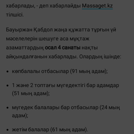
хабарлады, - деп хабарлайды
Massaget.kz
тілшісі.
Бауыржан Қабдол жаңа құжатта тұрғын үй
мәселелерін шешуге аса мұқтаж
азаматтардың
осал 4 санаты
нақты
айқындалғанын хабарлады. Олардың ішінде:
көпбалалы отбасылар (91 мың адам);
1 және 2 топтағы мүгедектігі бар адамдар
(51 мың адам);
мүгедек балалары бар отбасылар (24 мың
адам);
жетім балалар (61 мың адам).