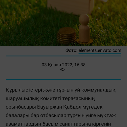
Фото:
elements.envato.com
03 Қазан 2022, 16:38
Құрылыс істері және тұрғын үй-коммуналдық
шаруашылық комитеті төрағасының
орынбасары Бауыржан Қабдол мүгедек
балалары бар отбасылар тұрғын үйге мұқтаж
азаматтардың басым санаттарына кіргенін