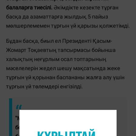
балаларға тиесілі.
Әкімдікте кезекте тұрған
басқа да азаматтарға жылдық 5 пайыз
мөлшерлемемен тұрғын үй қарызы қолжетімді.
Бұдан басқа, биыл ел Президенті Қасым-
Жомарт Тоқаевтың тапсырмасы бойынша
халықтың неғұрлым осал топтарының
мәселелерін жедел шешу мақсатында жеке
тұрғын үй қорынан баспананы жалға алу үшін
тұрғын үй төлемдері енгізілді.
"Мемлекет басшысының тапсырмасы
бойынша жеңілдетілген несиелеу