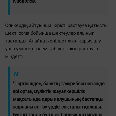
Қабдолов.
Спикердің айтуынша, кірісті растауға қатысты
шекті сома бойынша шектеулер алынып
тасталды. Алайда жеңілдетілген қарыз алу
үшін үміткер төлем қабілеттілігін растауға
міндетті.
"Төртіншіден, банктің тәжірибесі негізінде
әрі ортақ мүліктік жауапкершілік
мақсатында қарыз алушының бастапқы
жарнаны енгізу үрдісі сақталып қалады.
Бүгінгі таңда бұл шек барлық қатысушы