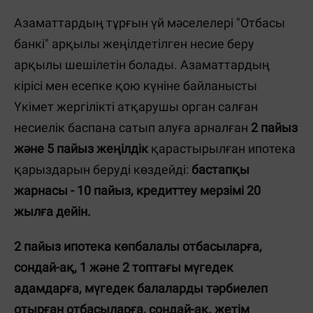
Азаматтардың тұрғын үй мәселелері "Отбасы
банкі" арқылы жеңілдетілген несие беру
арқылы шешілетін болады. Азаматтардың
кірісі мен есепке қою күніне байланысты
Үкімет жергілікті атқарушы орган салған
несиелік баспана сатып алуға арналған
2 пайыз
және 5 пайыз жеңілдік
қарастырылған ипотека
қарыздарын беруді көздейді:
бастапқы
жарнасы - 10 пайыз, кредиттеу мерзімі 20
жылға дейін.
2 пайыз ипотека көпбалалы отбасыларға,
сондай-ақ, 1 және 2 топтағы мүгедек
адамдарға, мүгедек балаларды тәрбиелеп
отырған отбасыларға, сондай-ақ, жетім