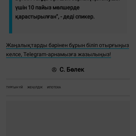
үшін
10 пайыз мөлшерде
қарастырылған", - деді спикер.
Жаңалықтарды бәрінен бұрын біліп отырғыңыз
келсе, Telegram-арнамызға жазылыңыз!
С. Бөлек
ТҰРҒЫН ҮЙ
ЖЕҢІЛДІК
ИПОТЕКА