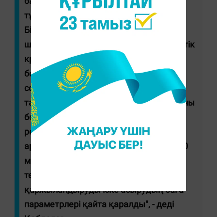
бағдарламаларының шарттары
тұжырымдамалық түрде өзгертілді.
Біріншіден, мұндай бағдарлама
шеңберінде әкімдіктер салған әлеуметтік
кредиттік баспана ғана сатып алуға
болады. Екіншіден, қарыздың жоғары
сомасы бойынша шектеулер алынып
тасталды. Ол тұрғын үйдің нақты ауданы
бойынша анықталатын болады. Бұл
ретте, әлеуметтік тұрғын үй сапасын
арттыру үшін бір шаршы метрді
160-240
мың теңге
диапазонынан
170-290 мың
теңгеге
дейін құрылысты
қаржыландыруды іске асырудың баға
параметрлері қайта қаралды", - деді