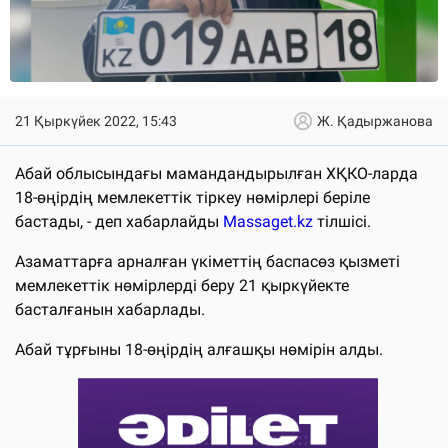
21 Қыркүйек 2022, 15:43
Ж. Қадыржанова
Абай облысындағы мамандандырылған ХҚКО-ларда
18-өңірдің мемлекеттік тіркеу нөмірлері беріле
бастады, - деп хабарлайды
Massaget.kz
тілшісі.
Азаматтарға арналған үкіметтің баспасөз қызметі
мемлекеттік нөмірлерді беру 21 қыркүйекте
басталғанын хабарлады.
Абай тұрғыны 18-өңірдің алғашқы нөмірін алды.