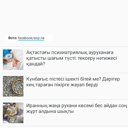
Ақтастағы психиатриялық ауруханаға
қатысты шағым түсті: тексеру нәтижесі
қандай?
Күнбағыс пістесі ішекті бітей ме? Дәрігер
кең тараған пікірге жауап берді
Иранның жаңа рухани көсемі бес айдан соң
жұрт алдына шықты