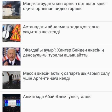
Маңғыстаудағы кен орнын өрт шарпыды:
оқиға орнынан видео тарады
Астанадағы айналма жолда қозғалыс
уақытша шектелді
“Жағдайы ауыр“: Хантер Байден әкесінің
денсаулығы туралы ашық айтты
Месси әкесін ақтық сапарға шығарып салу
үшін Аргентинаға келді
Алматыда Абай Әлемі ұлықталды