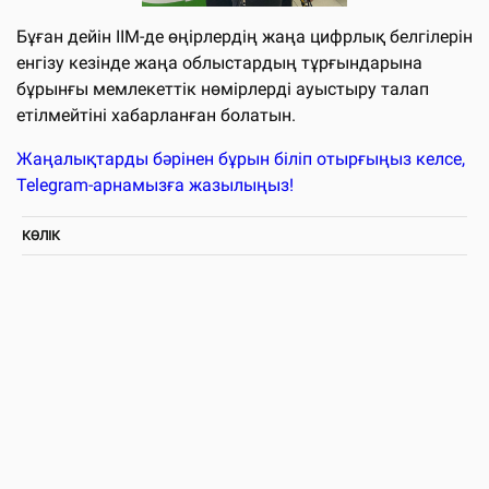
Бұған дейін ІІМ-де өңірлердің жаңа цифрлық белгілерін
енгізу кезінде жаңа облыстардың тұрғындарына
бұрынғы мемлекеттік нөмірлерді ауыстыру талап
етілмейтіні хабарланған болатын.
Жаңалықтарды бәрінен бұрын біліп отырғыңыз келсе,
Telegram-арнамызға жазылыңыз!
КӨЛІК