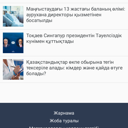
Маңғыстаудағы 13 жастағы баланың өлімі:
аурухана директоры қызметінен
босатылды
Тоқаев Сингапур президентін Тәуелсіздік
күнімен құттықтады
Қазақстандықтар өкпе обырына тегін
тексеріле алады: кімдер және қайда өтуге
болады?
Жарнама
Жоба туралы