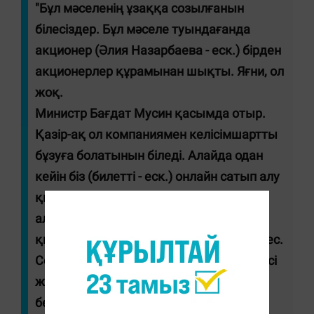
"Бұл мәселенің ұзаққа созылғанын
білесіздер. Бұл мәселе туындағанда
акционер (Әлия Назарбаева - еск.) бірден
акционерлер құрамынан шықты. Яғни, ол
жоқ.
Министр Бағдат Мусин қасымда отыр.
Қазір-ақ ол компаниямен келісімшартты
бұзуға болатынын біледі. Алайда одан
кейін біз (билетті - еск.) онлайн сатып алу
қызметін жолаушыларға ұсына
алмаймыз. Демек компаниядан бұл
қызметті осылай жұлып алу мүмкін емес.
Сондықтан бүгінде құзыретті беру актісі
жүріп жатыр. Ашық конкурс өтті. Оны
белгілі бір компания жеңіп алды. Қазір