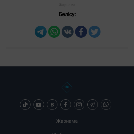
Бөлісу:
Жарнама