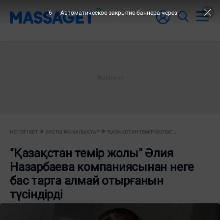
6
Автоматическое закрытие баннера через
НЕГІЗГІ БЕТ
БАСТЫ ЖАҢАЛЫҚТАР
"ҚАЗАҚСТАН ТЕМІР ЖОЛЫ"...
"Қазақстан темір жолы" Әлия
Назарбаева компаниясынан неге
бас тарта алмай отырғанын
түсіндірді