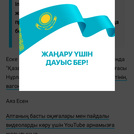
Instant Payments ЖШС-ден конкурсты
жеңіп алған жаңа компанияға тапсыру
процесі жүріп жатыр. Бұл 1 желтоқсанда
болады", - деді басқарма төрағасы.
Еске салайық, бұған дейін Үкімет отырысында
"Қазақстан темір жолы" АҚ басқарма төрағасы
Нұрлан Сауранбаев
пойыздар кешігіп келетінін,
вагондар тозғанын
білетінін айтқан еді.
Аяз Есен
Аптаның басты оқиғалары мен пайдалы
видеоларды көру үшін YouTube арнамызға
жазылыңыз