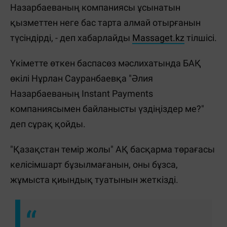
Назарбаеваның компаниясы ұсынатын
қызметтен неге бас тарта алмай отырғанын
түсіндірді, - деп хабарлайды
Massaget.kz
тілшісі.
Үкіметте өткен баспасөз мәслихатында БАҚ
өкілі Нұрлан Сауранбаевқа "Әлия
Назарбаеваның Instant Payments
компаниясымен байланысты үздіңіздер ме?"
деп сұрақ қойды.
"Қазақстан темір жолы" АҚ басқарма төрағасы
келісімшарт бұзылмағанын, оны бұзса,
жұмыста қиындық туатынын жеткізді.