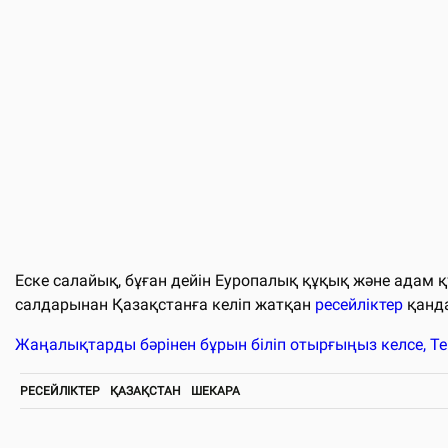
Еске салайық, бұған дейін Еуропалық құқық және ада
салдарынан Қазақстанға келіп жатқан
ресейліктер
қанда
Жаңалықтарды бәрінен бұрын біліп отырғыңыз келсе, T
РЕСЕЙЛІКТЕР
ҚАЗАҚСТАН
ШЕКАРА