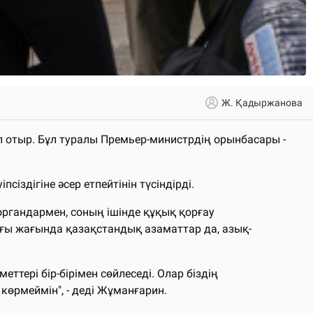
Ж. Қадыржанова
 отыр. Бұл туралы Премьер-министрдің орынбасары -
іздігіне әсер етпейтінін түсіндірді.
органдармен, соның ішінде құқық қорғау
рғы жағында қазақстандық азаматтар да, азық-
еттері бір-бірімен сөйлеседі. Олар біздің
көрмеймін", - деді Жұманғарин.