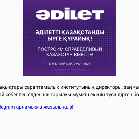
м құқықтары сараптамалық институтының директоры, заң
й себеппен елден шығарылуы мүмкін екенін түсіндірген б
elegram-арнамызға жазылыңыз!