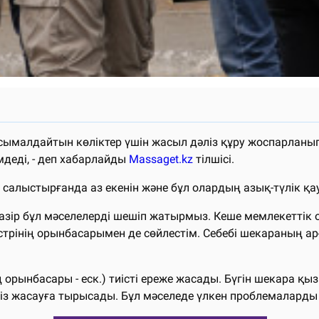
сымалдайтын көліктер үшін жасыл дәліз құру жоспарланып
мдеді, - деп хабарлайды
Massaget.kz
тілшісі.
алыстырғанда аз екенін және бұл олардың азық-түлік қауіпс
азір бұл мәселелерді шешіп жатырмыз. Кеше мемлекеттік 
стрінің орынбасарымен де сөйлестім. Себебі шекараның а
орынбасары - еск.) тиісті ереже жасады. Бүгін шекара қызм
ліз жасауға тырысады. Бұл мәселеде үлкен проблемаларды 