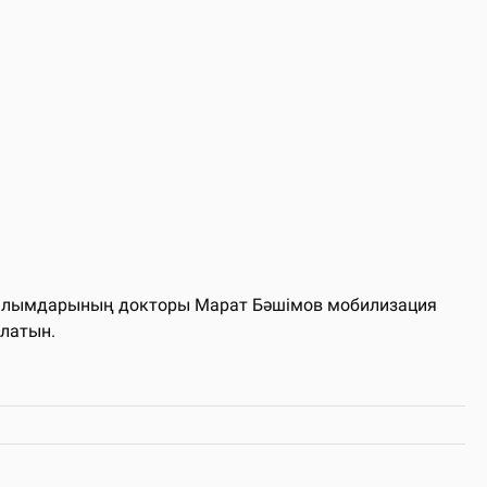
 ғылымдарының докторы Марат Бәшімов мобилизация
олатын.