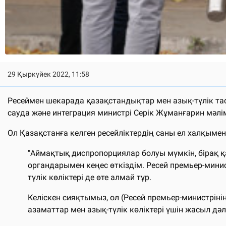
29 Қыркүйек 2022, 11:58
Ресеймен шекарада қазақстандықтар мен азық-түлік та
сауда және интеграция министрі Серік Жұманғарин мәлі
Ол Қазақстанға келген ресейліктердің саны ел халқымен с
"Аймақтық диспропорциялар болуы мүмкін, бірақ қ
органдарымен кеңес өткіздім. Ресей премьер-мини
түлік көліктері де өте алмай тұр.
Келіскен сияқтымыз, ол (Ресей премьер-министрінің 
азаматтар мен азық-түлік көліктері үшін жасыл дә