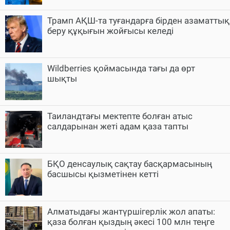
Трамп АҚШ-та туғандарға бірден азаматтық
беру құқығын жойғысы келеді
Wildberries қоймасында тағы да өрт
шықты
Таиландтағы мектепте болған атыс
салдарынан жеті адам қаза тапты
БҚО денсаулық сақтау басқармасының
басшысы қызметінен кетті
Алматыдағы жантүршігерлік жол апаты:
қаза болған қыздың әкесі 100 млн теңге