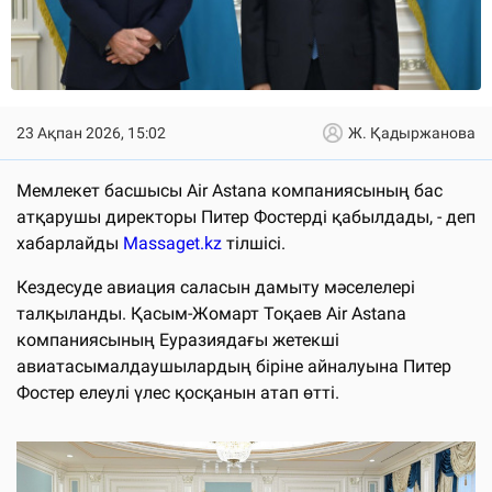
23 Ақпан 2026, 15:02
Ж. Қадыржанова
Мемлекет басшысы Air Astana компаниясының бас
атқарушы директоры Питер Фостерді қабылдады, - деп
хабарлайды
Massaget.kz
тілшісі.
Кездесуде авиация саласын дамыту мәселелері
талқыланды. Қасым-Жомарт Тоқаев Air Astana
компаниясының Еуразиядағы жетекші
авиатасымалдаушылардың біріне айналуына Питер
Фостер елеулі үлес қосқанын атап өтті.