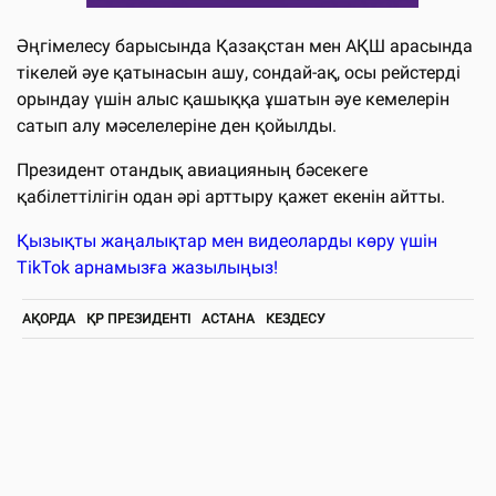
Әңгімелесу барысында Қазақстан мен АҚШ арасында
тікелей әуе қатынасын ашу, сондай-ақ, осы рейстерді
орындау үшін алыс қашыққа ұшатын әуе кемелерін
сатып алу мәселелеріне ден қойылды.
Президент отандық авиацияның бәсекеге
қабілеттілігін одан әрі арттыру қажет екенін айтты.
Қызықты жаңалықтар мен видеоларды көру үшін
TikTok арнамызға жазылыңыз!
АҚОРДА
ҚР ПРЕЗИДЕНТІ
АСТАНА
КЕЗДЕСУ