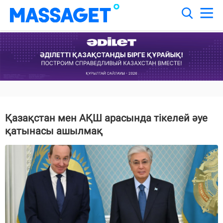
Қазақстан мен АҚШ арасында тікелей әуе
қатынасы ашылмақ