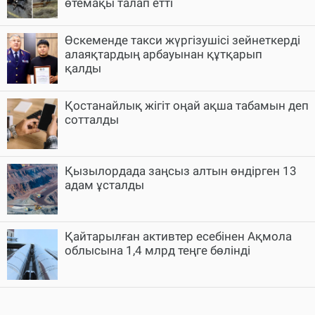
өтемақы талап етті
Өскеменде такси жүргізушісі зейнеткерді
алаяқтардың арбауынан құтқарып
қалды
Қостанайлық жігіт оңай ақша табамын деп
сотталды
Қызылордада заңсыз алтын өндірген 13
адам ұсталды
Қайтарылған активтер есебінен Ақмола
облысына 1,4 млрд теңге бөлінді