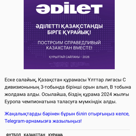
Еске салайық, Қазақстан құрамасы Ұлттар лигасы С
дивизионының 3-тобында бірінші орын алып, В тобына
жолдама алды. Осылайша, біздің құрама 2024 жылғы
Еуропа чемпионатына таласуға мүмкіндік алды.
Жаңалықтарды бәрінен бұрын біліп отырғыңыз келсе,
Telegram-арнамызға жазылыңыз!
ФУТБОЛ
ҚАЗАҚСТАН
ҚҰРАМА