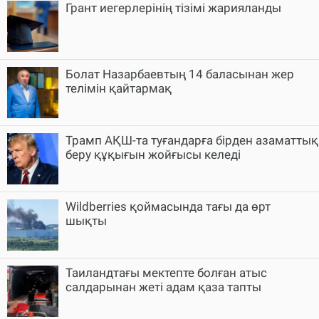
Грант иегерлерінің тізімі жарияланды
Болат Назарбаевтың 14 баласынан жер
телімін қайтармақ
Трамп АҚШ-та туғандарға бірден азаматтық
беру құқығын жойғысы келеді
Wildberries қоймасында тағы да өрт
шықты
Таиландтағы мектепте болған атыс
салдарынан жеті адам қаза тапты