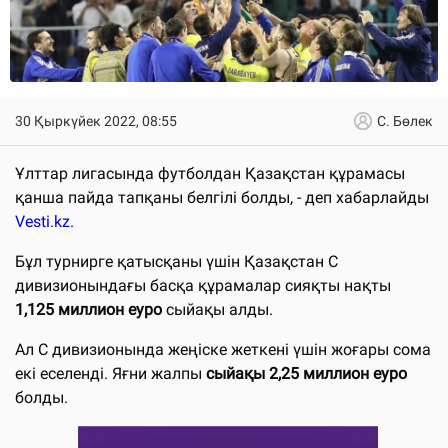
30 Қыркүйек 2022, 08:55
С. Бөлек
Ұлттар лигасында футболдан Қазақстан құрамасы
қанша пайда тапқаны белгілі болды, - деп хабарлайды
Vesti.kz.
Бұл турнирге қатысқаны үшін Қазақстан С
дивизионындағы басқа құрамалар сияқты нақты
1,125 миллион еуро
сыйақы алды.
Ал С дивизионында жеңіске жеткені үшін жоғары сома
екі еселенді. Яғни жалпы
сыйақы 2,25 миллион еуро
болды.