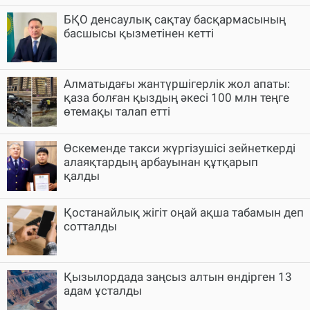
БҚО денсаулық сақтау басқармасының
басшысы қызметінен кетті
Алматыдағы жантүршігерлік жол апаты:
қаза болған қыздың әкесі 100 млн теңге
өтемақы талап етті
Өскеменде такси жүргізушісі зейнеткерді
алаяқтардың арбауынан құтқарып
қалды
Қостанайлық жігіт оңай ақша табамын деп
сотталды
Қызылордада заңсыз алтын өндірген 13
адам ұсталды