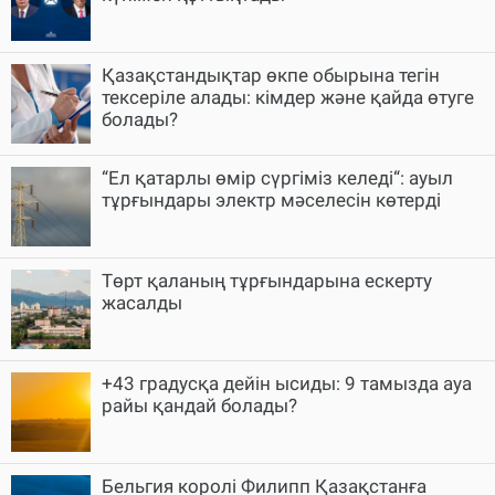
Қазақстандықтар өкпе обырына тегін
тексеріле алады: кімдер және қайда өтуге
болады?
“Ел қатарлы өмір сүргіміз келеді“: ауыл
тұрғындары электр мәселесін көтерді
Төрт қаланың тұрғындарына ескерту
жасалды
+43 градусқа дейін ысиды: 9 тамызда ауа
райы қандай болады?
Бельгия королі Филипп Қазақстанға