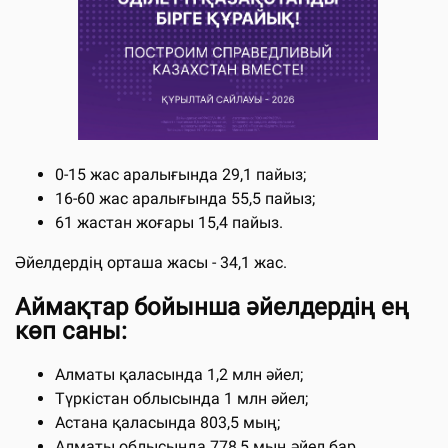
0-15 жас аралығында 29,1 пайыз;
16-60 жас аралығында 55,5 пайыз;
61 жастан жоғары 15,4 пайыз.
Әйелдердің орташа жасы - 34,1 жас.
Аймақтар бойынша әйелдердің ең
көп саны:
Алматы қаласында 1,2 млн әйел;
Түркістан облысында 1 млн әйел;
Астана қаласында 803,5 мың;
Алматы облысында 778,5 мың әйел бар.