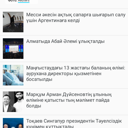
Месси әкесін ақтық сапарға шығарып салу
үшін Аргентинаға келді
Алматыда Абай Әлемі ұлықталды
Маңғыстаудағы 13 жастағы баланың өлімі:
аурухана директоры қызметінен
босатылды
Марқұм Арман Дүйсеновтің ұлының
өліміне қатысты тың мәлімет пайда
болды
Тоқаев Сингапур президентін Тәуелсіздік
күнімен құттықтады