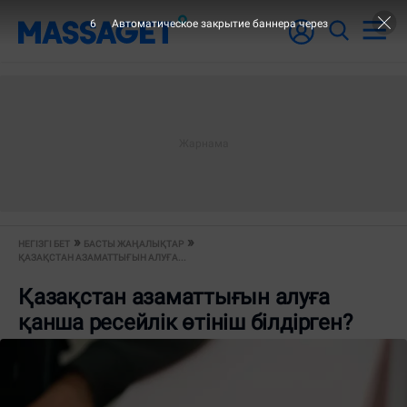
6
Автоматическое закрытие баннера через
НЕГІЗГІ БЕТ
БАСТЫ ЖАҢАЛЫҚТАР
ҚАЗАҚСТАН АЗАМАТТЫҒЫН АЛУҒА...
Қазақстан азаматтығын алуға
қанша ресейлік өтініш білдірген?