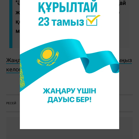
"Әрине, барлығы бақылауда. Егер мұндай
жағдайлар болса, әрине, тиісті шаралар
қолданылады", - деп жауап берді
министр.
Жаңалықтарды бәрінен бұрын біліп отырғыңыз
келсе, Telegram-арнамызға жазылыңыз!
С. Бөлек
РЕСЕЙ
ҚАЗАҚСТАН
АЗАМАТТЫҚ