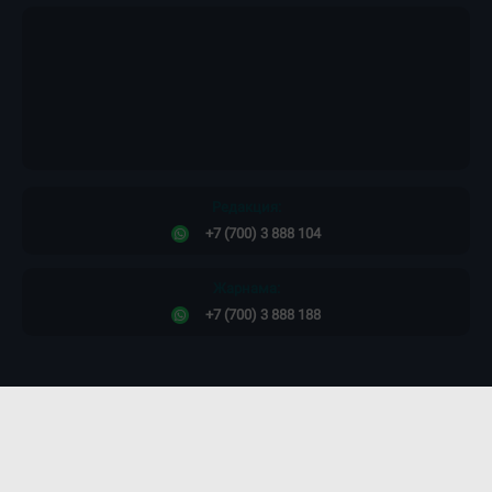
Редакция:
+7 (700) 3 888 104
Жарнама:
+7 (700) 3 888 188
Сайт дизайны -
ПРОСТО КОСМОС!
©2011-2026. Massaget.kz