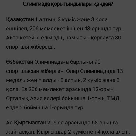
Олимпиада қорытындылары қандай?
Қазақстан
1 алтын, 3 күміс және 3 қола
еншілеп, 206 мемлекет ішінен 43-орында тұр.
Айта кетейік, еліміздің намысын қорғауға 80
спортшы жіберілді.
Өзбекстан
Олимпиадаға барлығы 90
спортшысын жіберген. Олар Олимпиадада 13
медаль жеңіп алды - 8 алтын, 2 күміс және 3
қола. Ел 206 мемлекет арасында 13-орын,
Орталық Азия елдері бойынша 1-орын, ТМД
елдері бойынша 1-орында тұр.
Ал
Қырғызстан
206 ел арасында 68-орынға
жайғасқан. Қырғыздар 2 күміс пен 4 қола алып,