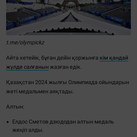
t.me/olympickz
Айта кетейік, бұған дейін қоржынға
кім қандай
жүлде салғанын
жазған едік.
Қазақстан 2024 жылғы Олимпиада ойындарын
жеті медальмен аяқтады.
Алтын:
Елдос Сметов дзюдодан алтын медаль
жеңіп алды.