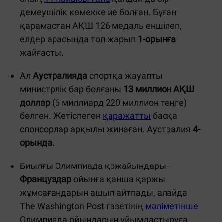
демеушілік көмекке ие болған. Бұған
қарамастан АҚШ 126 медаль еншілеп,
елдер арасында топ жарып
1-орынға
жайғасты.
Ал
Аустралияда
спортқа жауапты
министрлік бар болғаны
13 миллион АҚШ
доллар
(6 миллиард 220 миллион теңге)
бөлген. Жетіспеген
қаражатты
басқа
спонсорлар арқылы жинаған. Аустралия
4-
орында.
Биылғы Олимпиада қожайындары -
Француздар
ойынға қанша қаржы
жұмсағандарын ашып айтпады, алайда
The Washington Post газетінің
мәліметінше
Олимпиада ойындарын ұйымдастыруға