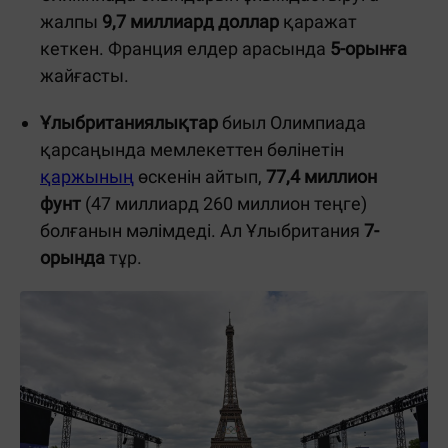
жалпы
9,7 миллиард доллар
қаражат
кеткен. Франция елдер арасында
5-орынға
жайғасты.
Ұлыбританиялықтар
биыл Олимпиада
қарсаңында мемлекеттен бөлінетін
қаржының
өскенін айтып,
77,4 миллион
фунт
(47 миллиард 260 миллион теңге)
болғанын мәлімдеді. Ал Ұлыбритания
7-
орында
тұр.