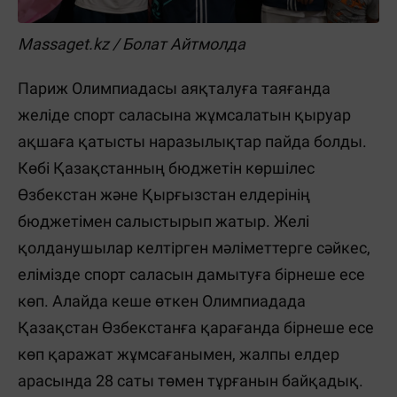
Massaget.kz / Болат Айтмолда
Париж Олимпиадасы аяқталуға таяғанда
желіде спорт саласына жұмсалатын қыруар
ақшаға қатысты наразылықтар пайда болды.
Көбі Қазақстанның бюджетін көршілес
Өзбекстан және Қырғызстан елдерінің
бюджетімен салыстырып жатыр. Желі
қолданушылар келтірген мәліметтерге сәйкес,
елімізде спорт саласын дамытуға бірнеше есе
көп. Алайда кеше өткен Олимпиадада
Қазақстан Өзбекстанға қарағанда бірнеше есе
көп қаражат жұмсағанымен, жалпы елдер
арасында 28 саты төмен тұрғанын байқадық.