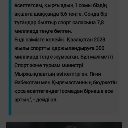
есептетсем, қырғыздың 1 сомы біздің
ақшаға шаққанда 5,6 теңге. Сонда бір
туғандар былтыр спорт саласына
7,8
миллиард теңге
бөлген.
Енді өзімізге келейік.
Қазақстан
2023
жылы спортты қаржыландыруға 300
миллиард теңге жұмсаған. Бұл мәліметті
Спорт және туризм министрі
Мыржықпавтың өзі келтірген. Яғни
Өзбекстан мен Қырғызстанның бюджетін
қоса есептегендегі сомадан бірнеше есе
артық", - дейді ол.