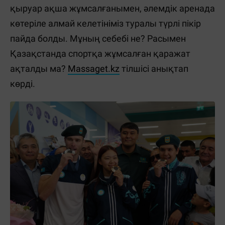
қыруар ақша жұмсалғанымен, әлемдік аренада
көтеріле алмай келетініміз туралы түрлі пікір
пайда болды. Мұның себебі не? Расымен
Қазақстанда спортқа жұмсалған қаражат
ақталды ма?
Massaget.kz
тілшісі анықтап
көрді.