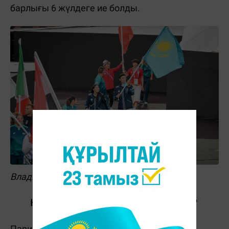
барлығы 6 жүлдеге ие болды.
Владислав Семенов
Қазақстан қанша спорт түрінен қатысты?
Париж Олимпиадасында Қазақстан