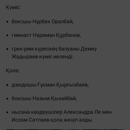
Күміс:
боксшы Нұрбек Оралбай,
гимнаст Нариман Құрбанов,
грек-рим күресінің балуаны Демеу
Жадыраев күміс иеленді.
Қола:
дзюдошы Ғұсман Қырғызбаев,
боксшы Назым Қызайбай,
нысана көздеушілер Александра Ле мен
Ислам Сатпаев қола жеңіп алды.