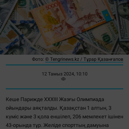
Фото:
©️ Tengrinews.kz / Тұрар Қазанғапов
12 Тамыз 2024, 10:10
Кеше Парижде ХХХІІІ Жазғы Олимпиада
ойындары аяқталды. Қазақстан 1 алтын, 3
күміс және 3 қола еншілеп, 206 мемлекет ішінен
43-орында тұр. Желіде спорттың дамуына