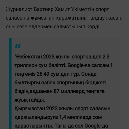
Журналист Бахтияр Хамит Үкіметтің спорт
саласына жұмсаған қаражатына талдау жасап,
оны өзге елдермен салыстырып көрді.
"
Өзбекстан
2023 жылы спортқа деп 2,3
триллион сум бөліпті. Google-ға салсам 1
теңгеміз 26,49 сум деп тұр. Сонда
былтырғы өзбек спортының бюджеті
біздің ақшамен
87 миллиард теңгеге
жуықтайды.
Қырғызстан
2023 жылы спорт саласын
қаржыландыруға 1,4 миллиард сом
қарастырыпты. Тағы да сол Google-да