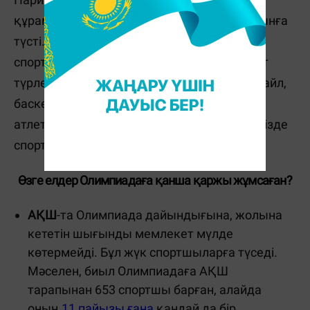
құрамасының 78 атлеті
25 спорт түрінен
сынға
түсті. Олимпиадада спортшылар жалпы
спорттың 45 түрінен бақ сынады. Бұл спорт
түрлері арасында еліміз Мотокросс, фристайл,
баскетбол, волейбол, атқа міну, тіпті ауыр
атлетикадан да қалыс қалды. Демек, елімізде
спорт түрін дамытатын сала жеткілікті.
Өзге елдер Олимпиадаға қанша қаржы жұмсаған?
АҚШ
-та Олимпиада дайындығына, жолына
кететін шығынды мемлекет мүлде
көтермейді. Бұл жүк спортшыларға түседі.
Мәселен, биыл Олимпиадаға АҚШ
тарапынан 653 спортшы барған, алайда
оның
11 пайызы ғана
қандай да бір