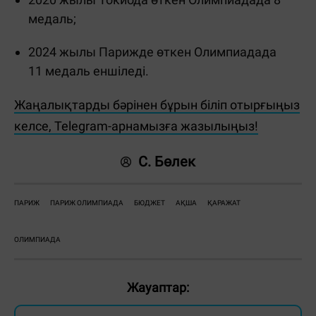
медаль;
2024 жылы Парижде өткен Олимпиадада
11 медаль еншіледі.
Жаңалықтарды бәрінен бұрын біліп отырғыңыз
келсе, Telegram-арнамызға жазылыңыз!
С. Бөлек
ПАРИЖ
ПАРИЖ ОЛИМПИАДА
БЮДЖЕТ
АҚША
ҚАРАЖАТ
ОЛИМПИАДА
Жауаптар: