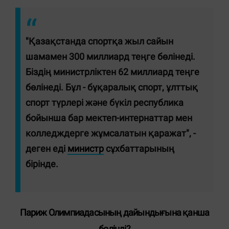
"Қазақстанда спортқа жыл сайын
шамамен
300 миллиард теңге
бөлінеді.
Біздің министрліктен 62 миллиард теңге
бөлінеді. Бұл - бұқаралық спорт, ұлттық
спорт түрлері және бүкіл республика
бойынша бар мектеп-интернаттар мен
колледждерге жұмсалатын қаражат", -
деген еді
министр
сұхбаттарының
бірінде.
Париж Олимпиадасының дайындығына қанша
бөлінді?