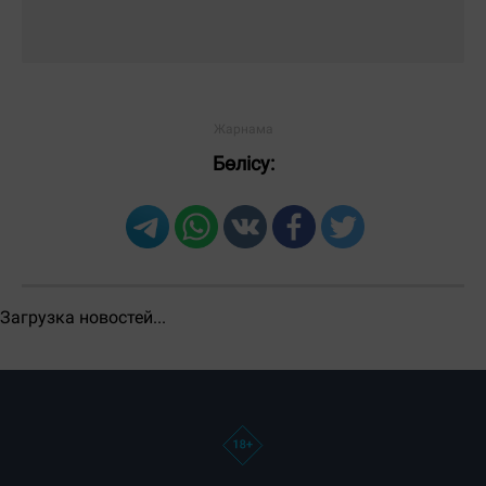
ЕҢ КӨП ОҚЫЛҒАН
Тәулік
Апта
Ай
Бөлісу:
Загрузка новостей...