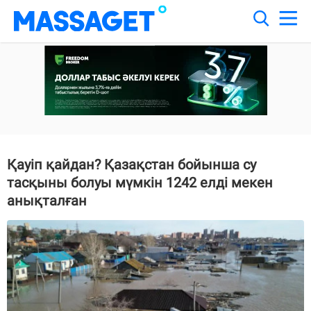
Қауіп қайдан? Қазақстан бойынша су
тасқыны болуы мүмкін 1242 елді мекен
анықталған