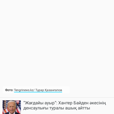
Фото:
Tengrinews.kz/ Тұрар Қазанғапов
“Жағдайы ауыр“: Хантер Байден әкесінің
денсаулығы туралы ашық айтты