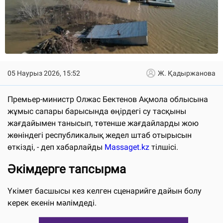
05 Наурыз 2026, 15:52
Ж. Қадыржанова
Премьер-министр Олжас Бектенов Ақмола облысына
жұмыс сапары барысында өңірдегі су тасқыны
жағдайымен танысып, төтенше жағдайларды жою
жөніндегі республикалық жедел штаб отырысын
өткізді, - деп хабарлайды
Massaget.kz
тілшісі.
Әкімдерге тапсырма
Үкімет басшысы кез келген сценарийге дайын болу
керек екенін мәлімдеді.