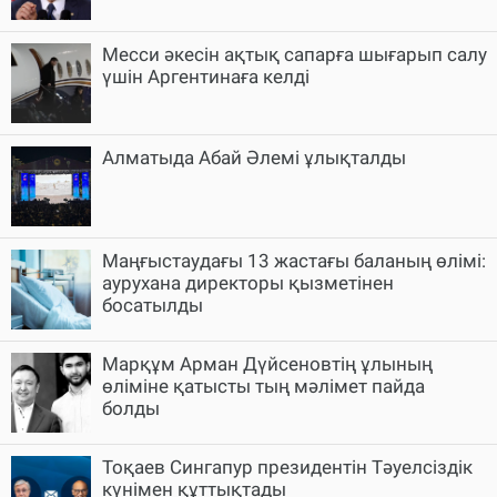
Месси әкесін ақтық сапарға шығарып салу
үшін Аргентинаға келді
Алматыда Абай Әлемі ұлықталды
Маңғыстаудағы 13 жастағы баланың өлімі:
аурухана директоры қызметінен
босатылды
Марқұм Арман Дүйсеновтің ұлының
өліміне қатысты тың мәлімет пайда
болды
Тоқаев Сингапур президентін Тәуелсіздік
күнімен құттықтады