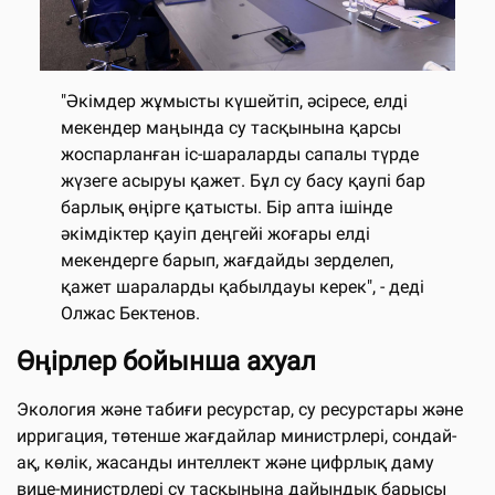
"Әкімдер жұмысты күшейтіп, әсіресе, елді
мекендер маңында су тасқынына қарсы
жоспарланған іс-шараларды сапалы түрде
жүзеге асыруы қажет. Бұл су басу қаупі бар
барлық өңірге қатысты. Бір апта ішінде
әкімдіктер қауіп деңгейі жоғары елді
мекендерге барып, жағдайды зерделеп,
қажет шараларды қабылдауы керек", - деді
Олжас Бектенов.
Өңірлер бойынша ахуал
Экология және табиғи ресурстар, су ресурстары және
ирригация, төтенше жағдайлар министрлері, сондай-
ақ, көлік, жасанды интеллект және цифрлық даму
вице-министрлері су тасқынына дайындық барысы