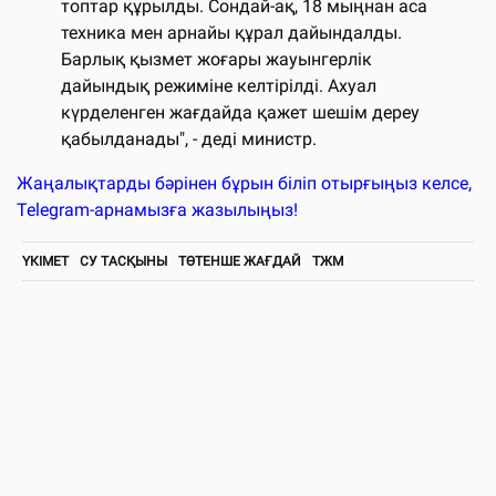
топтар құрылды. Сондай-ақ, 18 мыңнан аса
техника мен арнайы құрал дайындалды.
Барлық қызмет жоғары жауынгерлік
дайындық режиміне келтірілді. Ахуал
күрделенген жағдайда қажет шешім дереу
қабылданады", - деді министр.
Жаңалықтарды бәрінен бұрын біліп отырғыңыз келсе,
Telegram-арнамызға жазылыңыз!
ҮКІМЕТ
СУ ТАСҚЫНЫ
ТӨТЕНШЕ ЖАҒДАЙ
ТЖМ