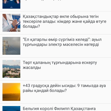
Қазақстандықтар өкпе обырына тегін
тексеріле алады: кімдер және қайда өтуге
болады?
“Ел қатарлы өмір сүргіміз келеді“: ауыл
тұрғындары электр мәселесін көтерді
Төрт қаланың тұрғындарына ескерту
жасалды
+43 градусқа дейін ысиды: 9 тамызда ауа
райы қандай болады?
Бельгия королі Филипп Қазақстанға