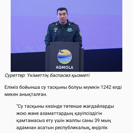
Суреттер: Үкіметтің баспасөз қызметі
Еліміз бойынша су тасқыны болуы мүмкін 1242 елді
мекен анықталған.
"Су тасқыны кезінде төтенше жағдайларды
жою және азаматтардың қауіпсіздігін
қамтамасыз ету үшін жалпы саны 39 мың
адамнан асатын республикалық, өңірлік