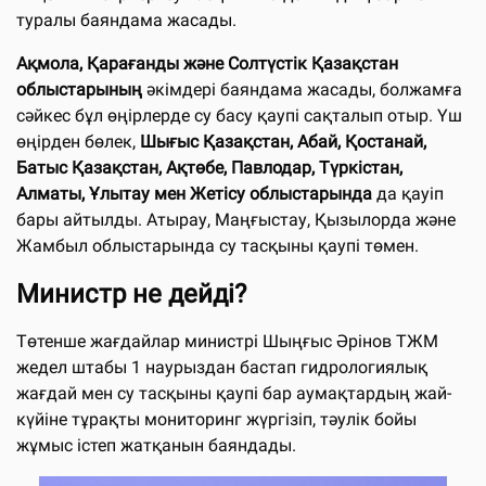
туралы баяндама жасады.
Ақмола, Қарағанды және Солтүстік Қазақстан
облыстарының
әкімдері баяндама жасады, болжамға
сәйкес бұл өңірлерде су басу қаупі сақталып отыр. Үш
өңірден бөлек,
Шығыс Қазақстан, Абай, Қостанай,
Батыс Қазақстан, Ақтөбе, Павлодар, Түркістан,
Алматы, Ұлытау мен Жетісу облыстарында
да қауіп
бары айтылды. Атырау, Маңғыстау, Қызылорда және
Жамбыл облыстарында су тасқыны қаупі төмен.
Министр не дейді?
Төтенше жағдайлар министрі Шыңғыс Әрінов ТЖМ
жедел штабы 1 наурыздан бастап гидрологиялық
жағдай мен су тасқыны қаупі бар аумақтардың жай-
күйіне тұрақты мониторинг жүргізіп, тәулік бойы
жұмыс істеп жатқанын баяндады.