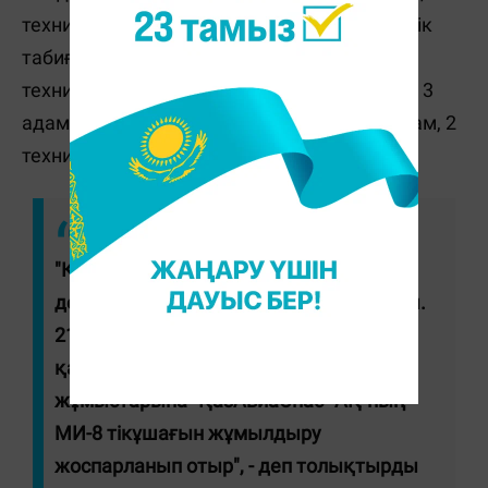
техника, 1 су көлігі, "Ақ Жайық" мемлекеттік
табиғи резерватынан 20 жұмысшы мен 5
техника, жергілікті атқарушы органдардан 3
адам, 3 техника, өзге мекемелерден 15 адам, 2
техника тартылған.
"Қазір Төтенше жағдайлар
департаментінде жедел штаб құрылды.
21 қыркүйекте таңғы сағат 07:00-де
қамыс өртін әуеден сөндіру
жұмыстарына "ҚазАвиаСпас" АҚ-ның
МИ-8 тікұшағын жұмылдыру
жоспарланып отыр", - деп толықтырды