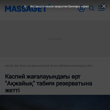
6
Автоматическое закрытие баннера через
НЕГІЗГІ БЕТ
БАСТЫ ЖАҢАЛЫҚТАР
КАСПИЙ ЖАҒАЛАУЫНДАҒЫ ӨРТ...
Каспий жағалауындағы өрт
"Ақжайық" табиғи резерватына
жетті