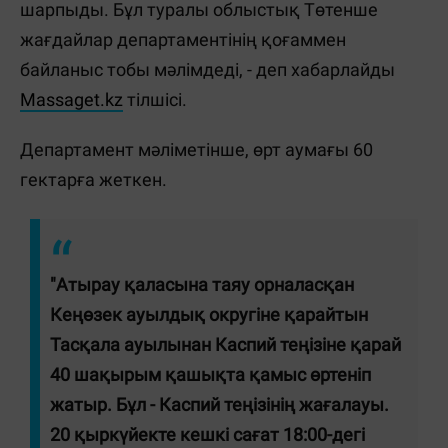
шарпыды. Бұл туралы облыстық Төтенше
жағдайлар департаментінің қоғаммен
байланыс тобы мәлімдеді, - деп хабарлайды
Massaget.kz
тілшісі.
Департамент мәліметінше, өрт аумағы 60
гектарға жеткен.
"Атырау қаласына таяу орналасқан
Кеңөзек ауылдық округіне қарайтын
Тасқала ауылынан Каспий теңізіне қарай
40 шақырым қашықта қамыс өртеніп
жатыр. Бұл - Каспий теңізінің жағалауы.
20 қыркүйекте кешкі сағат 18:00-дегі