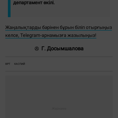
департамент өкілі.
Жаңалықтарды бәрінен бұрын біліп отырғыңыз
келсе, Telegram-арнамызға жазылыңыз!
Г. Досымшалова
ӨРТ
КАСПИЙ