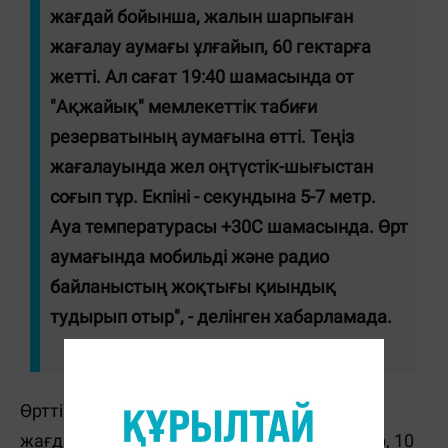
жағдай бойынша, жалын шарпыған
жағалау аумағы ұлғайып, 60 гектарға
жетті. Ал сағат 19:40 шамасында от
"Ақжайық" мемлекеттік табиғи
резерватының аумағына өтті. Теңіз
жағалауында жел оңтүстік-шығыстан
соғып тұр. Екпіні - секундына 5-7 метр.
Ауа температурасы +30С шамасында. Өрт
аумағында мобильді және радио
байланыстың жоқтығы қиындық
тудырып отыр", - делінген хабарламада.
Өртті сөндіруге Атырау облыстық төтенше
жағдайлар департаментінен 31 қызметкер, 10