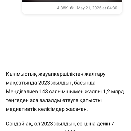
Қылмыстық жауапкершіліктен жалтару
мақсатында 2023 жылдың басында
Меңдіғалиев 143 салымшымен жалпы 1,2 млрд
теңгеден аса залалды өтеуге қатысты
медиативтік келісімдер жасаған.
Сондай-ақ, ол 2023 жылдың соңына дейін 7