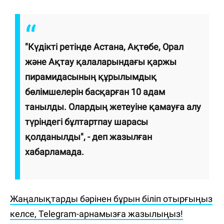
"Күдікті ретінде Астана, Ақтөбе, Орал
және Ақтау қалаларындағы қаржы
пирамидасының құрылымдық
бөлімшелерін басқарған 10 адам
танылды. Олардың жетеуіне қамауға алу
түріндегі бұлтартпау шарасы
қолданылды", - деп жазылған
хабарламада.
Жаңалықтарды бәрінен бұрын біліп отырғыңыз
келсе, Telegram-арнамызға жазылыңыз!