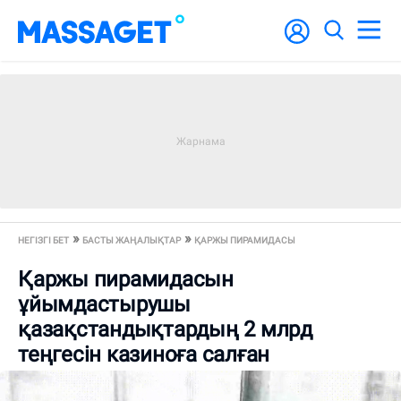
НЕГІЗГІ БЕТ
БАСТЫ ЖАҢАЛЫҚТАР
ҚАРЖЫ ПИРАМИДАСЫ
Қаржы пирамидасын
ұйымдастырушы
қазақстандықтардың 2 млрд
теңгесін казиноға салған