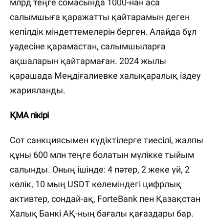
млрд теңге сомасында 1000-нан аса
салымшыға қаражатты қайтарамын деген
кепілдік міндеттемелерін берген. Алайда бұл
уәдесіне қарамастан, салымшыларға
ақшаларын қайтармаған. 2024 жылы
қарашада Меңдіғалиевке халықаралық іздеу
жарияланды.
ҚМА пікірі
Сот санкциясымен күдіктілерге тиесілі, жалпы
құны 600 млн теңге болатын мүлікке тыйым
салынды. Оның ішінде: 4 пәтер, 2 жеке үй, 2
көлік, 10 мың USDT көлеміндегі цифрлық
активтер, сондай-ақ, ForteBank пен Қазақстан
Халық Банкі АҚ-ның бағалы қағаздары бар.