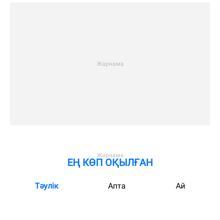
ЕҢ КӨП ОҚЫЛҒАН
Тәулік
Апта
Ай