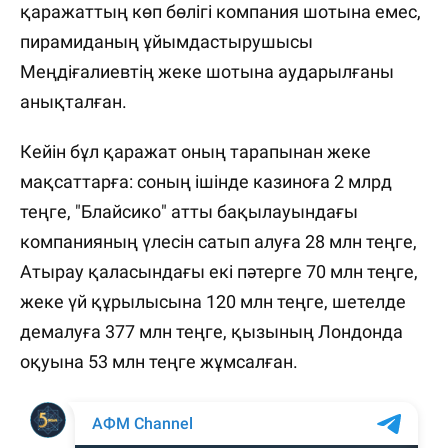
қаражаттың көп бөлігі компания шотына емес,
пирамиданың ұйымдастырушысы
Меңдіғалиевтің жеке шотына аударылғаны
анықталған.
Кейін бұл қаражат оның тарапынан жеке
мақсаттарға: соның ішінде казиноға 2 млрд
теңге, "Блайсико" атты бақылауындағы
компанияның үлесін сатып алуға 28 млн теңге,
Атырау қаласындағы екі пәтерге 70 млн теңге,
жеке үй құрылысына 120 млн теңге, шетелде
демалуға 377 млн теңге, қызының Лондонда
оқуына 53 млн теңге жұмсалған.