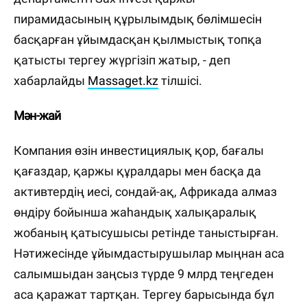
пирамидасының құрылымдық бөлімшесін
басқарған ұйымдасқан қылмыстық топқа
қатысты тергеу жүргізіп жатыр, - деп
хабарлайды
Massaget.kz
тілшісі.
Мән-жай
Компания өзін инвестициялық қор, бағалы
қағаздар, қаржы құралдары мен басқа да
активтердің иесі, сондай-ақ, Африкада алмаз
өндіру бойынша жаһандық халықаралық
жобаның қатысушысы ретінде таныстырған.
Нәтижесінде ұйымдастырушылар мыңнан аса
салымшыдан заңсыз түрде 9 млрд теңгеден
аса қаражат тартқан. Тергеу барысында бұл