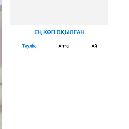
ЕҢ КӨП ОҚЫЛҒАН
Тәулік
Апта
Ай