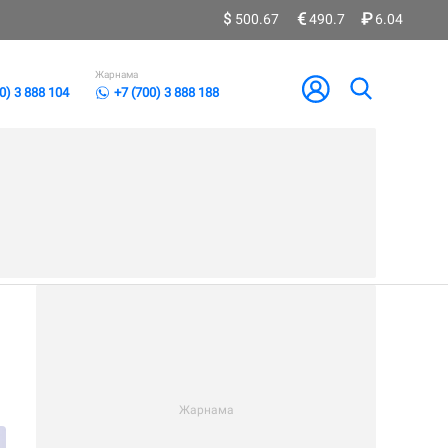
500.67
490.7
6.04
Жарнама
0) 3 888 104
+7 (700) 3 888 188