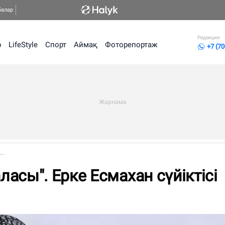
балар
Редакция
р
LifeStyle
Спорт
Аймақ
Фоторепортаж
+7 (70
..
асы". Ерке Есмахан сүйіктісі