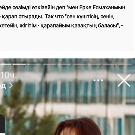
Кейде сөзімді өткізейін деп "мен Ерке Есмаханмын
е қарап отырады. Так что "сен күштісің, сенің
тейін, жігітім - қарапайым қазақтың баласы", -