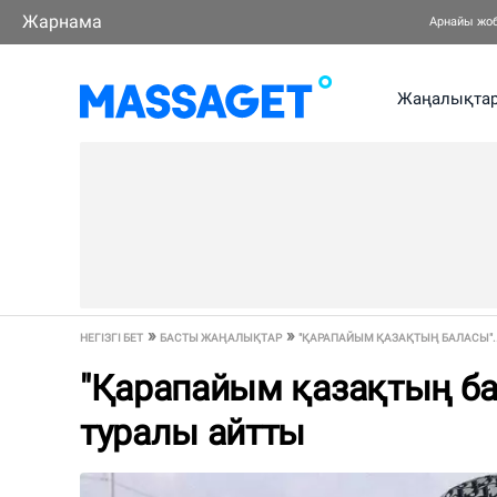
Жарнама
Арнайы жо
Жаңалықта
НЕГІЗГІ БЕТ
БАСТЫ ЖАҢАЛЫҚТАР
"ҚАРАПАЙЫМ ҚАЗАҚТЫҢ БАЛАСЫ"..
"Қарапайым қазақтың бал
туралы айтты