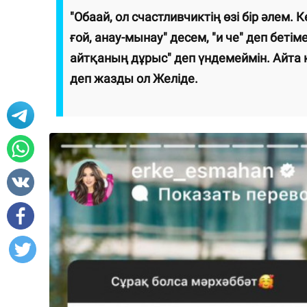
"Обаай, ол счастливчиктің өзі бір әлем. 
ғой, анау-мынау" десем, "и че" деп бетім
айтқаның дұрыс" деп үндемеймін. Айта ке
деп жазды ол Желіде.