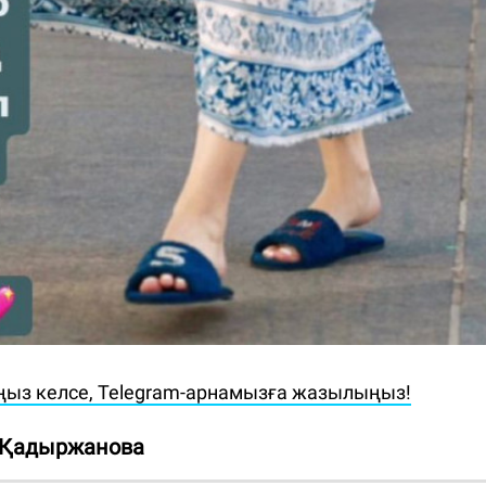
ңыз келсе, Telegram-арнамызға жазылыңыз!
 Қадыржанова