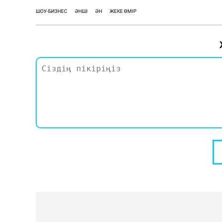
ШОУ-БИЗНЕС
ӘНШІ
ӘН
ЖЕКЕ ӨМІР