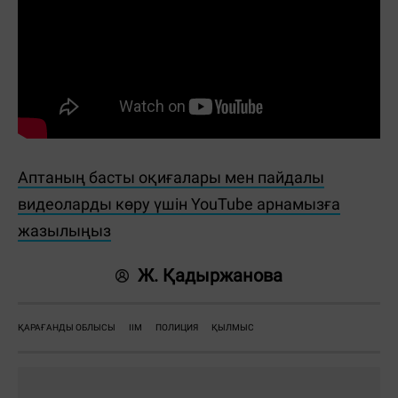
Аптаның басты оқиғалары мен пайдалы
видеоларды көру үшін YouTube арнамызға
жазылыңыз
Ж. Қадыржанова
ҚАРАҒАНДЫ ОБЛЫСЫ
ІІМ
ПОЛИЦИЯ
ҚЫЛМЫС