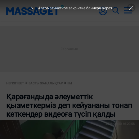
6
Автоматическое закрытие баннера через
НЕГІЗГІ БЕТ
БАСТЫ ЖАҢАЛЫҚТАР
ІІМ
Қарағандыда әлеуметтік
қызметкерміз деп кейуананы тонап
кеткендер видеоға түсіп қалды