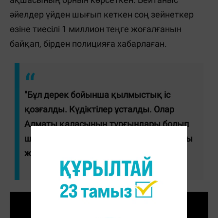
әйелдер үйден шығып кеткен соң зейнеткер
өзіне тиесілі 1 миллион теңге жоғалғанын
байқап, бірден полицияға хабарлаған.
"Бұл дерек бойынша қылмыстық іс
қозғалды. Күдіктілер ұсталды. Олар
Алматы қаласының тұрғындары болып
шықты. Қазір соталды тергеу амалдары
жүргізіліп жатыр", - деді полиция.