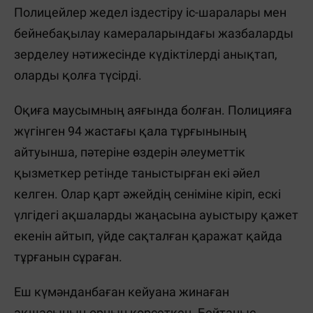
Полицейлер жедел іздестіру іс-шаралары мен
бейнебақылау камераларындағы жазбаларды
зерделеу нәтижесінде күдіктілерді анықтап,
оларды қолға түсірді.
Оқиға маусымның аяғында болған. Полицияға
жүгінген 94 жастағы қала тұрғынының
айтуынша, пәтеріне өздерін әлеуметтік
қызметкер ретінде таныстырған екі әйел
келген. Олар қарт әжейдің сеніміне кіріп, ескі
үлгідегі ақшаларды жаңасына ауыстыру қажет
екенін айтып, үйде сақталған қаражат қайда
тұрғанын сұраған.
Еш күмәнданбаған кейуана жинаған
ақшасының орнын көрсеткен. Бейтаныс