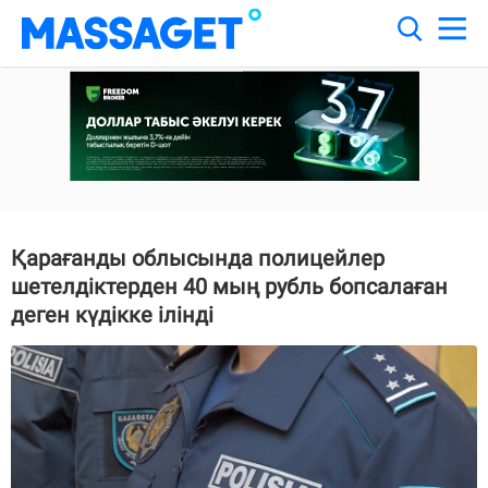
Қарағанды облысында полицейлер
шетелдіктерден 40 мың рубль бопсалаған
деген күдікке ілінді