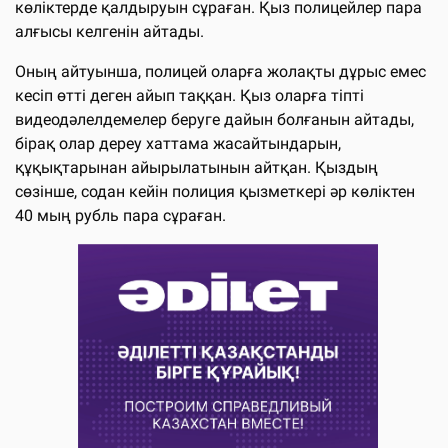
көліктерде қалдыруын сұраған. Қыз полицейлер пара
алғысы келгенін айтады.
Оның айтуынша, полицей оларға жолақты дұрыс емес
кесіп өтті деген айып таққан. Қыз оларға тіпті
видеодәлелдемелер беруге дайын болғанын айтады,
бірақ олар дереу хаттама жасайтындарын,
құқықтарынан айырылатынын айтқан. Қыздың
сөзінше, содан кейін полиция қызметкері әр көліктен
40 мың рубль пара сұраған.