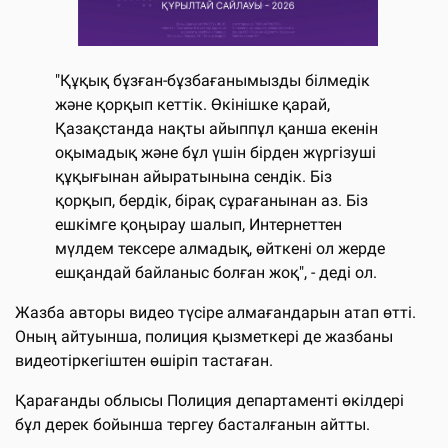
"Құқық бұзған-бұзбағанымызды білмедік
және қорқып кеттік. Өкінішке қарай,
Қазақстанда нақты айыппұл қанша екенін
оқымадық және бұл үшін бірден жүргізуші
құқығынан айыратынына сендік. Біз
қорқып, бердік, бірақ сұрағанынан аз. Біз
ешкімге қоңырау шалып, Интернеттен
мүлдем тексере алмадық, өйткені ол жерде
ешқандай байланыс болған жоқ", - деді ол.
Жазба авторы видео түсіре алмағандарын атап өтті.
Оның айтуынша, полиция қызметкері де жазбаны
видеотіркегіштен өшіріп тастаған.
Қарағанды облысы Полиция департаменті өкілдері
бұл дерек бойынша тергеу басталғанын айтты.