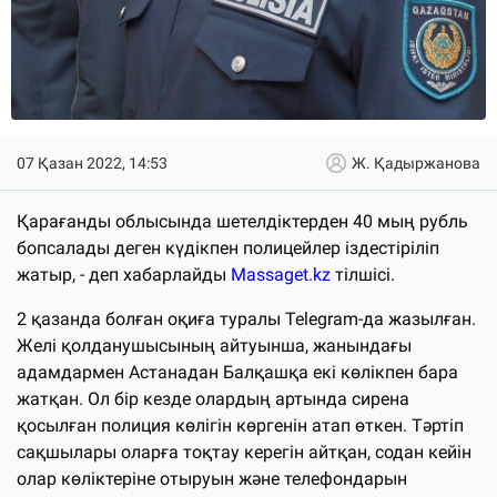
07 Қазан 2022, 14:53
Ж. Қадыржанова
Қарағанды облысында шетелдіктерден 40 мың рубль
бопсалады деген күдікпен полицейлер іздестіріліп
жатыр, - деп хабарлайды
Massaget.kz
тілшісі.
2 қазанда болған оқиға туралы Telegram-да жазылған.
Желі қолданушысының айтуынша, жанындағы
адамдармен Астанадан Балқашқа екі көлікпен бара
жатқан. Ол бір кезде олардың артында сирена
қосылған полиция көлігін көргенін атап өткен. Тәртіп
сақшылары оларға тоқтау керегін айтқан, содан кейін
олар көліктеріне отыруын және телефондарын