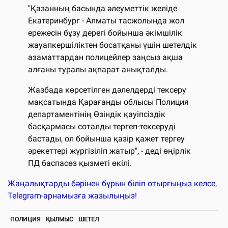
"Қазанның басында әлеуметтік желіде
Екатеринбург - Алматы тасжолында жол
ережесін бұзу дерегі бойынша әкімшілік
жауапкершіліктен босатқаны үшін шетелдік
азаматтардан полицейлер заңсыз ақша
алғаны туралы ақпарат анықталды.
Жазбада көрсетілген дәлелдерді тексеру
мақсатында Қарағанды ​​облысы Полиция
департаментінің Өзіндік қауіпсіздік
басқармасы соталды тергеп-тексеруді
бастады, ол бойынша қазір қажет тергеу
әрекеттері жүргізіліп жатыр", - деді өңірлік
ПД баспасөз қызметі өкілі.
Жаңалықтарды бәрінен бұрын біліп отырғыңыз келсе,
Telegram-арнамызға жазылыңыз!
ПОЛИЦИЯ
ҚЫЛМЫС
ШЕТЕЛ