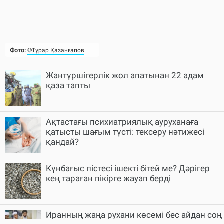
Фото:
©Тұрар Қазанғапов
Жантүршігерлік жол апатынан 22 адам
қаза тапты
Ақтастағы психиатриялық ауруханаға
қатысты шағым түсті: тексеру нәтижесі
қандай?
Күнбағыс пістесі ішекті бітей ме? Дәрігер
кең тараған пікірге жауап берді
Иранның жаңа рухани көсемі бес айдан соң