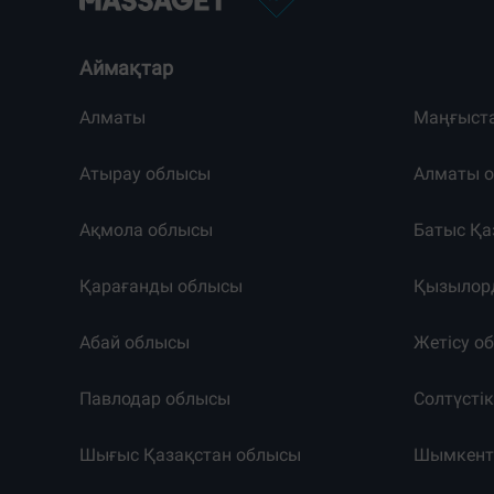
Аймақтар
Алматы
Маңғыст
Атырау облысы
Алматы 
Ақмола облысы
Батыс Қа
Қарағанды облысы
Қызылор
Абай облысы
Жетісу о
Павлодар облысы
Солтүсті
Шығыс Қазақстан облысы
Шымкен