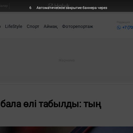
балар
5
Автоматическое закрытие баннера через
Редакция
р
LifeStyle
Спорт
Аймақ
Фоторепортаж
+7 (70
бала өлі табылды: тың