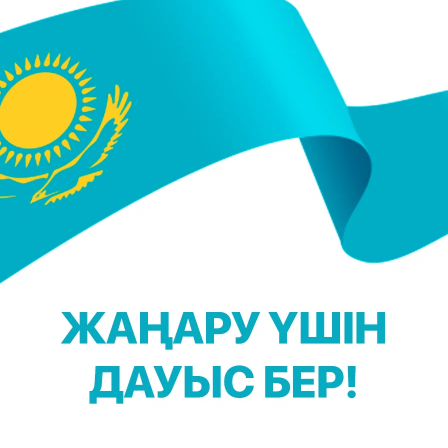
кешкілік оның күйеуі шақырыпты. Қылмыс ол үйде
ін психдиспансер тізімінде тұрған екен. Көршілері
нжалдасатынын айтады.
ға қуып шығарғанын көргендер бар. Ұрыс-керіс
ры осылардың үйінен шықпайтын. Бір шара
 сұмдықты естігенде, есімізден танып қалдық", -
джаева.
ңыз келсе, Telegram-арнамызға жазылыңыз!
. Жайыққызы