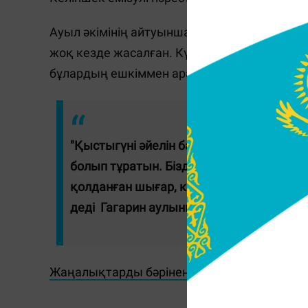
Ауыл әкімінің айтуынша, полицияны кеше 
жоқ кезде жасалған. Күдікті 2019 жылға дей
бұлардың ешкіммен араласпайтын, жиі жа
"Қыстыгүні әйелін бала-шағысымен дала
болып тұратын. Біздің учаске инспекто
қолданған шығар, кім біледі. Бірақ мына
деді Гагарин аулының тұрғыны Зура Ха
Жаңалықтарды бәрінен бұрын біліп отырғы
А