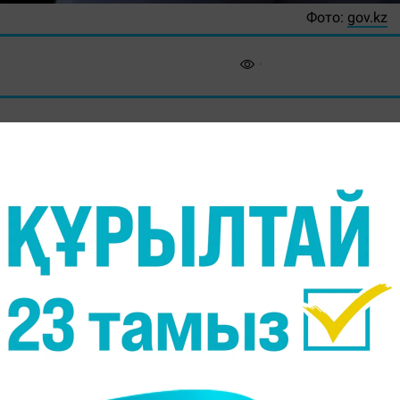
Фото:
gov.kz
індерін буындырып өлтірген Қарағанды облысында
ген күдікпен туған шешесі қамауға алынды, - деп
а сілтеме жасап.
іншек бауыр ете балаларын буындырып өлтірген.
-зайыптылар өткен жылы күзде Теміртау қаласынан
ғдайы нашар ретінде тіркеуге алынбапты. Келіншек
. 16 жасында тапқан тұңғышы төртте, ортаншысы 2
 Қазір ол балалар үйінде.