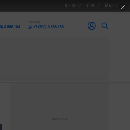
500.67
490.7
6.04
Жарнама
0) 3 888 104
+7 (700) 3 888 188