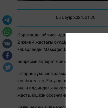
05 Сәуір 2024, 21:20
Қарағанды облысында келіншек өз бүлдірш
2 және 4 жастағы бүлдіршіндерді өлтірді де
хабарлайды
Massaget.kz
тілшісі
KTK
арнасын
Бейресми ақпарат бойынша 20 жастағы кел
Гагарин ауылына азаматтық некедегі ерлі
көшіп келген. Екеуі де жұмыссыз. Бірақ жа
оның алдындағы некелерінен үш бала туған
жаста, кішісін босанғанына жыл толмапты.
Келіншек емізулі нәрестесіне ғана тиіспепті.