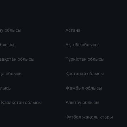
ау облысы
Астана
облысы
Ақтөбе облысы
зақстан облысы
Түркістан облысы
да облысы
Қостанай облысы
блысы
Жамбыл облысы
к Қазақстан облысы
Ұлытау облысы
т
Футбол жаңалықтары