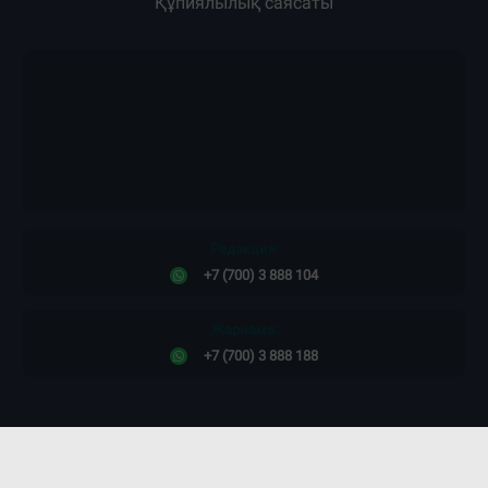
Құпиялылық саясаты
Редакция:
+7 (700) 3 888 104
Жарнама:
+7 (700) 3 888 188
Сайт дизайны -
ПРОСТО КОСМОС!