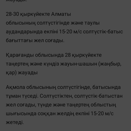
28-30 қыркүйекте Алматы
облысының солтүстігінде және таулы
аудандарында екпіні 15-20 м/с солтүстік-батыс
бағыттағы жел соғады.
Қарағанды облысында 28 қыркүйекте
таңертең және күндіз жауын-шашын (жаңбыр,
қар) жауады
Ақмола облысының солтүстігінде, батысында
тұман түседі. Солтүстіктен, солтүстік-батыстан
жел соғады, түнде және таңертең облыстың
шығысында соққан желдің екпіні 15-20 м/с
жетеді.