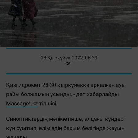
28 Қыркүйек 2022, 06:30
Қазгидромет 28-30 қыркүйекке арналған ауа
райы болжамын ұсынды, - деп хабарлайды
Massaget.kz
тілшісі.
Синоптиктердің мәліметінше, алдағы күндері
күн суытып, еліміздің басым бөлігінде жауын
жауады.