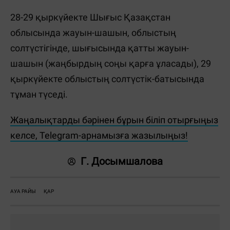
28-29 қыркүйекте Шығыс Қазақстан
облысында жауын-шашын, облыстың
солтүстігінде, шығысында қатты жауын-
шашын (жаңбырдың соңы қарға ұласады), 29
қыркүйекте облыстың солтүстік-батысында
тұман түседі.
Жаңалықтарды бәрінен бұрын біліп отырғыңыз
келсе, Telegram-арнамызға жазылыңыз!
Г. Досымшалова
АУА РАЙЫ
ҚАР