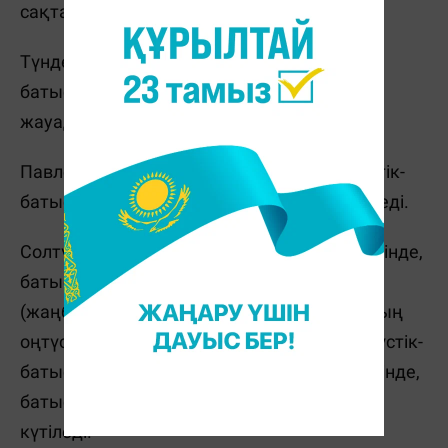
сақталады.
Түнде Абай облысының солтүстігінде,
батысында жауын-шашын (жаңбыр, қар)
жауады.
Павлодар облысының оңтүстігінде солтүстік-
батыстан жел соғады, екпіні 15-20 м/с жетеді.
Солтүстік Қазақстан облысының солтүстігінде,
батысында, шығысында жауын-шашын
(жаңбыр, қар), көктайғақ болады. Облыстың
оңтүстік-шығысында тұман күтіледі. Солтүстік-
батыстан жел соғады, облыстың солтүстігінде,
батысында, шығысында екпіні 15-20 м/с
күтіледі.