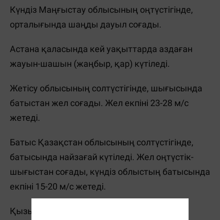
Күндіз Маңғыстау облысының оңтүстігінде,
орталығында шаңды дауыл соғады.
Астана қаласында кей уақыттарда аздаған
жауын-шашын (жаңбыр, қар) күтіледі.
Жетісу облысының солтүстігінде, шығысында
батыстан жел соғады. Жел екпіні 23-28 м/с
жетеді.
Батыс Қазақстан облысының солтүстігінде,
батысында найзағай күтіледі. Жел оңтүстік-
шығыстан соғады, күндіз облыстың батысында
екпіні 15-20 м/с жетеді.
Қызылорда облысында төтенше өрт қаупі