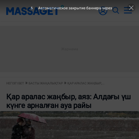
5
Автоматическое закрытие баннера через
НЕГІЗГІ БЕТ
БАСТЫ ЖАҢАЛЫҚТАР
ҚАР АРАЛАС ЖАҢБЫР,...
Қар аралас жаңбыр, аяз: Алдағы үш
күнге арналған ауа райы