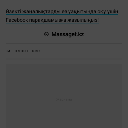
Өзекті жаңалықтарды өз уақытында оқу үшін
Facebook парақшамызға жазылыңыз!
Massaget.kz
ІІМ
ТЕЛЕФОН
КӨЛІК