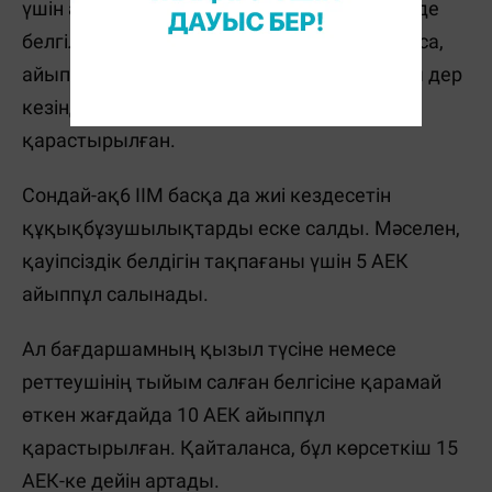
үшін айыппұл 5 АЕК (21 625 теңге) көлемінде
белгіленген. Егер бір жыл ішінде қайта бұзса,
айыппұл 10 АЕК-ке дейін өседі. Айыппұлды дер
кезінде төлесе, 50 пайыз жеңілдік
қарастырылған.
Сондай-ақ6 ІІМ басқа да жиі кездесетін
құқықбұзушылықтарды еске салды. Мәселен,
қауіпсіздік белдігін тақпағаны үшін 5 АЕК
айыппұл салынады.
Ал бағдаршамның қызыл түсіне немесе
реттеушінің тыйым салған белгісіне қарамай
өткен жағдайда 10 АЕК айыппұл
қарастырылған. Қайталанса, бұл көрсеткіш 15
АЕК-ке дейін артады.