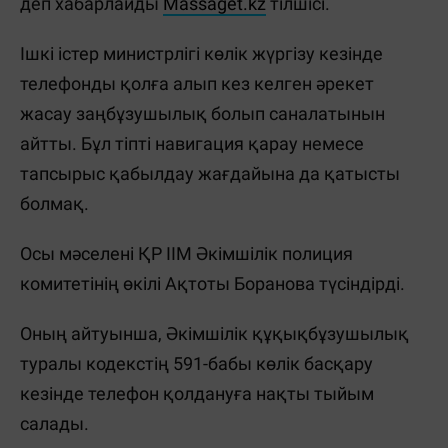
деп хабарлайды
Massaget.kz
тілшісі.
Ішкі істер министрлігі көлік жүргізу кезінде
телефонды қолға алып кез келген әрекет
жасау заңбұзушылық болып саналатынын
айтты. Бұл тіпті навигация қарау немесе
тапсырыс қабылдау жағдайына да қатысты
болмақ.
Осы мәселені ҚР ІІМ Әкімшілік полиция
комитетінің өкілі Ақтоты Боранова түсіндірді.
Оның айтуынша, Әкімшілік құқықбұзушылық
туралы кодекстің 591-бабы көлік басқару
кезінде телефон қолдануға нақты тыйым
салады.