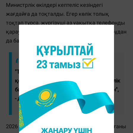
Министрлік өкілдері кептеліс кезіндегі
жағдайға да тоқталды. Егер көлік толық
тоқтап тұрса, жүргізуші аз уақытқа телефонды
қарауына болады. Дегенмен полицейлер бұдан
да бас тартуға кеңес береді.
"Толық бақылау жоқ, бірақ телефонды
қолға алмаған дұрыс. Себебі заңда "көлік
басқару кезінде" деп нақты көрсетілген",
- деді Боранова.
2026 жылы рөлде отырып телефон қолданғаны