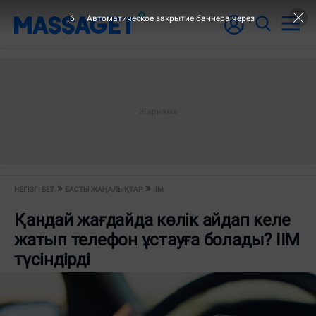
5
Автоматическое закрытие баннера через
НЕГІЗГІ БЕТ
БАСТЫ ЖАҢАЛЫҚТАР
ІІМ
Қандай жағдайда көлік айдап келе
жатып телефон ұстауға болады? ІІМ
түсіндірді