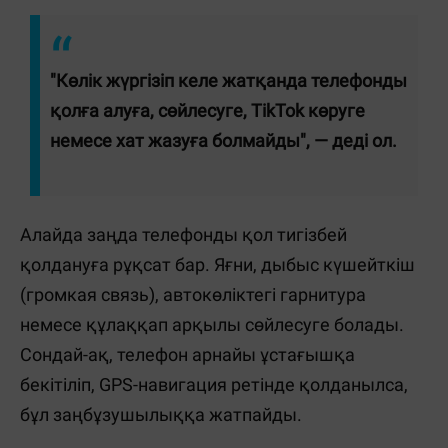
"Көлік жүргізіп келе жатқанда телефонды
қолға алуға, сөйлесуге, TikTok көруге
немесе хат жазуға болмайды", — деді ол.
Алайда заңда телефонды қол тигізбей
қолдануға рұқсат бар. Яғни, дыбыс күшейткіш
(громкая связь), автокөліктегі гарнитура
немесе құлаққап арқылы сөйлесуге болады.
Сондай-ақ, телефон арнайы ұстағышқа
бекітіліп, GPS-навигация ретінде қолданылса,
бұл заңбұзушылыққа жатпайды.