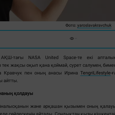
Фото:
yaroslavakravchuk
АҚШ-тағы NASA United Space-те екі апталы
тек жақсы оқып қана қоймай, сурет салумен, биме
ва Кравчук пен оның анасы Ирина
TengriLifestyle
-ғ
ы айтты.
наның қолдауы
айналысқанын және әрқашан қызымен оның қалау
еде сөйлескенін айтады. Сондықтан қызы кішкента