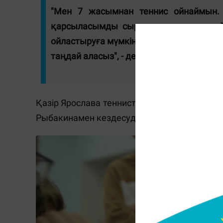
"Мен 7 жасымнан теннис ойнаймын. 
қарсыласымды сыртынан талдауға, о
ойластыруға мүмкіндік берді. Өзіңіздің 
таңдай аласыз", - дейді Ярослава.
Қазір Ярослава теннисті жақсы ойнайды, т
Рыбакинамен кездесуді армандайды.