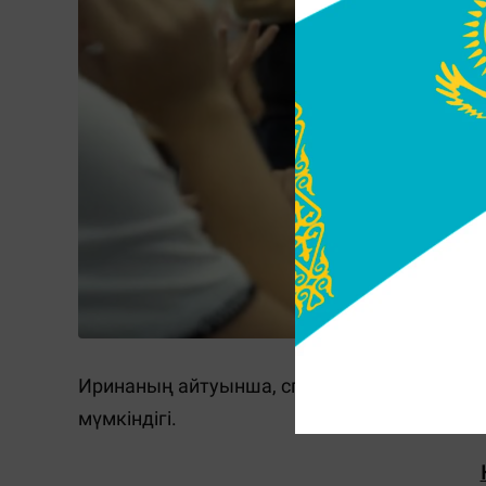
Иринаның айтуынша, спортпен шұғылдану - 
мүмкіндігі.