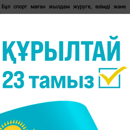
Бұл спорт маған жылдам жүруге, өзімді және
йынның тактикасы мен стратегиясын алдын ала
спорт түріңізді тек сынақтар мен қателіктер арқылы
үрлі жарыстарға қатысады және әйгілі спортшы Елен