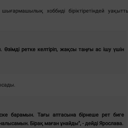
 шығармашылық хоббиді біріктіретіндей уақытт
. Өзімді ретке келтіріп, жақсы таңғы ас ішу үшін
ысады.
иске барамын. Тағы аптасына бірнеше рет биге
алысамын. Бірақ маған ұнайды", - дейді Ярослава.