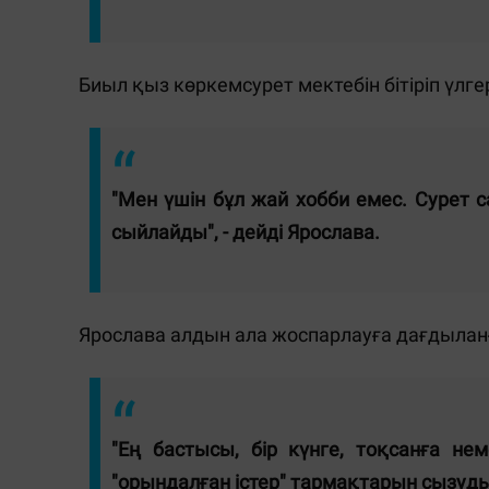
Биыл қыз көркемсурет мектебін бітіріп үлгер
"Мен үшін бұл жай хобби емес. Сурет
сыйлайды", - дейді Ярослава.
Ярослава алдын ала жоспарлауға дағдылан
"Ең бастысы, бір күнге, тоқсанға н
"орындалған істер" тармақтарын сызуды