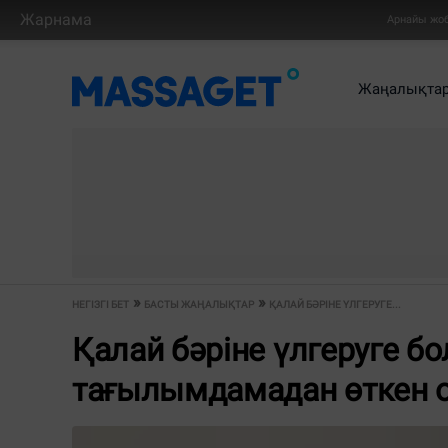
Жарнама
Арнайы жо
Жаңалықта
НЕГІЗГІ БЕТ
БАСТЫ ЖАҢАЛЫҚТАР
ҚАЛАЙ БӘРІНЕ ҮЛГЕРУГЕ...
Қалай бәріне үлгеруге б
тағылымдамадан өткен 