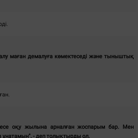
ді.
 салу маған демалуға көмектеседі және тыныштық
ған.
емесе оқу жылына арналған жоспарым бар. Мен
 ұнатамын", - деп толықтырды ол.