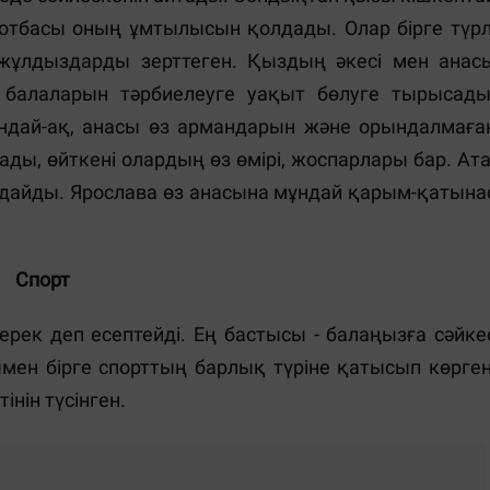
 отбасы оның ұмтылысын қолдады. Олар бірге түрл
жұлдыздарды зерттеген. Қыздың әкесі мен анас
қ балаларын тәрбиелеуге уақыт бөлуге тырысады
ндай-ақ, анасы өз армандарын және орындалмаға
ы, өйткені олардың өз өмірі, жоспарлары бар. Ата
олдайды. Ярослава өз анасына мұндай қарым-қатына
Спорт
ерек деп есептейді. Ең бастысы - балаңызға сәйке
ымен бірге спорттың барлық түріне қатысып көрген
інін түсінген.