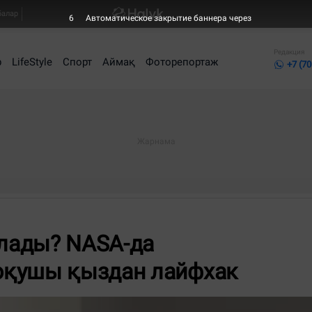
балар
4
Автоматическое закрытие баннера через
Редакция
р
LifeStyle
Спорт
Аймақ
Фоторепортаж
+7 (70
олады? NASA-да
оқушы қыздан лайфхак