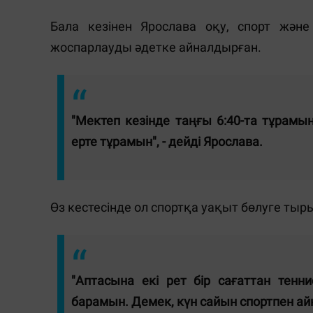
Бала кезінен Ярослава оқу, спорт және
жоспарлауды әдетке айналдырған.
"Мектеп кезінде таңғы 6:40-та тұрамын
ерте тұрамын", - дейді Ярослава.
Өз кестесінде ол спортқа уақыт бөлуге тыр
"Аптасына екі рет бір сағаттан тенн
барамын. Демек, күн сайын спортпен айн