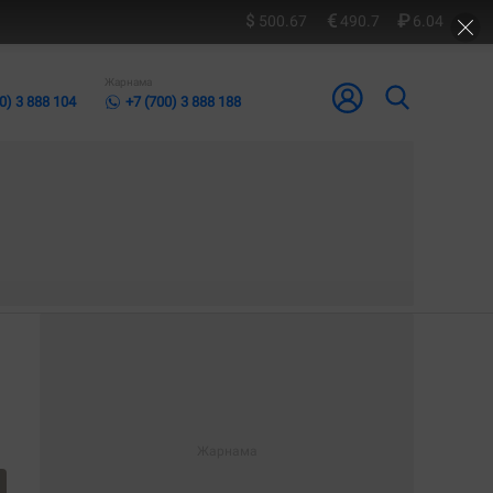
500.67
490.7
6.04
Жарнама
0) 3 888 104
+7 (700) 3 888 188