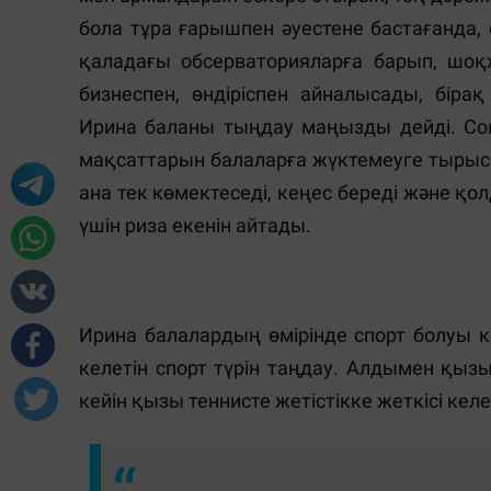
бола тұра ғарышпен әуеcтене бастағанда,
қаладағы обсерваторияларға барып, шоқ
бизнеспен, өндіріспен айналысады, біра
Ирина баланы тыңдау маңызды дейді. Со
мақсаттарын балаларға жүктемеуге тырысад
ана тек көмектеседі, кеңес береді және қ
үшін риза екенін айтады.
Ирина балалардың өмірінде спорт болуы к
келетін спорт түрін таңдау. Алдымен қыз
кейін қызы теннисте жетістікке жеткісі келет