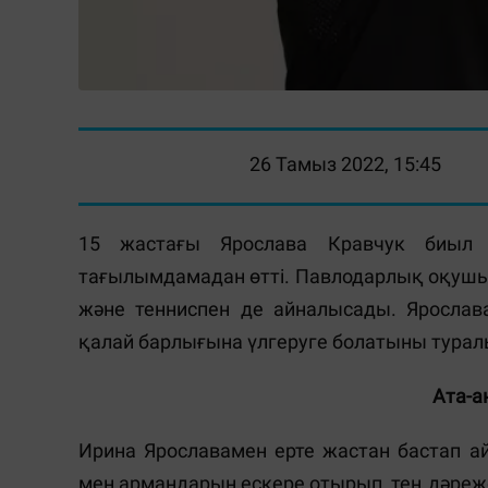
26 Тамыз 2022, 15:45
15 жастағы Ярослава Кравчук биыл 
тағылымдамадан өтті. Павлодарлық оқушы 
және тенниспен де айналысады. Яросла
қалай барлығына үлгеруге болатыны турал
Ата-а
Ирина Ярославамен ерте жастан бастап 
мен армандарын ескере отырып, тең дәреж