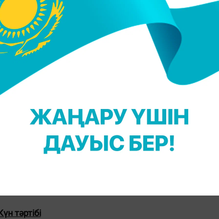
бұл керемет хобби және баланың өзін-өзі тәрбиелеу
Күн тәртібі