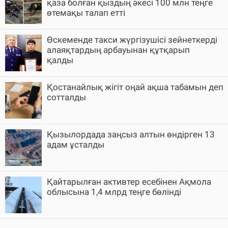
қаза болған қыздың әкесі 100 млн теңге
өтемақы талап етті
Өскеменде такси жүргізушісі зейнеткерді
алаяқтардың арбауынан құтқарып
қалды
Қостанайлық жігіт оңай ақша табамын деп
сотталды
Қызылордада заңсыз алтын өндірген 13
адам ұсталды
Қайтарылған активтер есебінен Ақмола
облысына 1,4 млрд теңге бөлінді