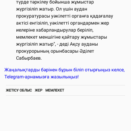
түрде тәркілеу бойынша жұмыстар
жүргізіліп жатыр. Ол үшін аудан
прокуратурасы уәкілетті органға қадағалау
актісі енгізіліп, уәкілетті органдармен жер
иелеріне хабарландырулар беріліп,
мемлекет меншігіне қайтару жұмыстары
жүргізіліп жатыр", - деді Ақсу ауданы
прокурорының орынбасары Әділет
Сабырбаев.
Жаңалықтарды бәрінен бұрын біліп отырғыңыз келсе,
Telegram-арнамызға жазылыңыз!
ЖЕТІСУ ОБЛЫС
ЖЕР
МЕМЛЕКЕТ