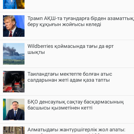
Трамп АҚШ-та туғандарға бірден азаматтық
беру құқығын жойғысы келеді
Wildberries қоймасында тағы да өрт
шықты
Таиландтағы мектепте болған атыс
салдарынан жеті адам қаза тапты
БҚО денсаулық сақтау басқармасының
басшысы қызметінен кетті
Алматыдағы жантүршігерлік жол апаты: