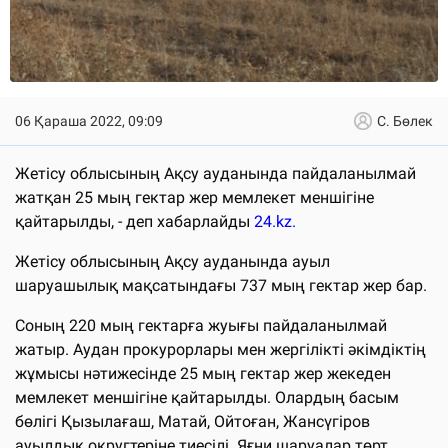
06 Қараша 2022, 09:09
С. Бөлек
Жетісу облысының Ақсу ауданында пайдаланылмай
жатқан 25 мың гектар жер мемлекет меншігіне
қайтарылды, - деп хабарлайды
24.kz.
Жетісу облысының Ақсу ауданында ауыл
шаруашылық мақсатындағы 737 мың гектар жер бар.
Соның 220 мың гектарға жуығы пайдаланылмай
жатыр. Аудан прокурорлары мен жергілікті әкімдіктің
жұмысы нәтижесінде 25 мың гектар жер жекеден
мемлекет меншігіне қайтарылды. Олардың басым
бөлігі Қызылағаш, Матай, Ойтоған, Жансүгіров
ауылдық округтеріне тиесілі. Яғни шаруалар төрт