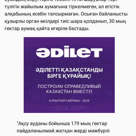
түлігін жайылым аумағына тіркелмеген, ал егістік
алқабының есебін тапсырмаған. Осыған байланысты
құзырлы орган өкілдері тиіс шара қолданып, 30 мың
гектар аумақ қайта игеріле бастады.
"Ақсу ауданы бойынша 179 мың гектар
пайдаланылмай жатқан жерді мәжбүрлі