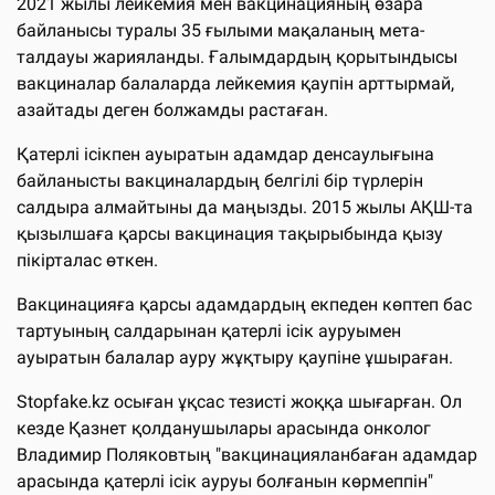
2021 жылы лейкемия мен вакцинацияның өзара
байланысы туралы 35 ғылыми мақаланың мета-
талдауы жарияланды. Ғалымдардың қорытындысы
вакциналар балаларда лейкемия қаупін арттырмай,
азайтады деген болжамды растаған.
Қатерлі ісікпен ауыратын адамдар денсаулығына
байланысты вакциналардың белгілі бір түрлерін
салдыра алмайтыны да маңызды. 2015 жылы АҚШ-та
қызылшаға қарсы вакцинация тақырыбында қызу
пікірталас өткен.
Вакцинацияға қарсы адамдардың екпеден көптеп бас
тартуының салдарынан қатерлі ісік ауруымен
ауыратын балалар ауру жұқтыру қаупіне ұшыраған.
Stopfake.kz осыған ұқсас тезисті жоққа шығарған. Ол
кезде Қазнет қолданушылары арасында онколог
Владимир Поляковтың "вакцинацияланбаған адамдар
арасында қатерлі ісік ауруы болғанын көрмеппін"