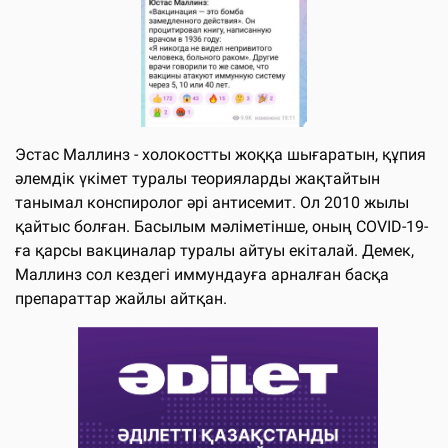
Эстас Маллинз - холокостты жоққа шығаратын, құпия
әлемдік үкімет туралы теорияларды жақтайтын
танымал конспиролог әрі антисемит. Ол 2010 жылы
қайтыс болған. Басылым мәліметінше, оның COVID-19-
ға қарсы вакциналар туралы айтуы екіталай. Демек,
Маллинз сол кездегі иммундауға арналған басқа
препараттар жайлы айтқан.