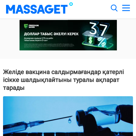
Желіде вакцина салдырмағандар қатерлі
ісікке шалдықпайтыны туралы ақпарат
тарады