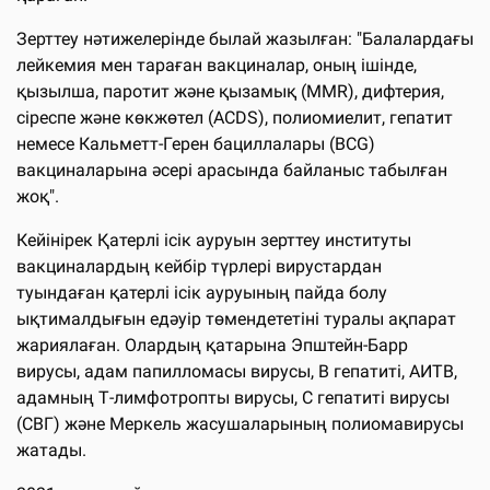
Зерттеу нәтижелерінде былай жазылған: "Балалардағы
лейкемия мен тараған вакциналар, оның ішінде,
қызылша, паротит және қызамық (MMR), дифтерия,
сіреспе және көкжөтел (ACDS), полиомиелит, гепатит
немесе Кальметт-Герен бациллалары (BCG)
вакциналарына әсері арасында байланыс табылған
жоқ".
Кейінірек Қатерлі ісік ауруын зерттеу институты
вакциналардың кейбір түрлері вирустардан
туындаған қатерлі ісік ауруының пайда болу
ықтималдығын едәуір төмендететіні туралы ақпарат
жариялаған. Олардың қатарына Эпштейн-Барр
вирусы, адам папилломасы вирусы, В гепатиті, АИТВ,
адамның Т-лимфотропты вирусы, С гепатиті вирусы
(СВГ) және Меркель жасушаларының полиомавирусы
жатады.