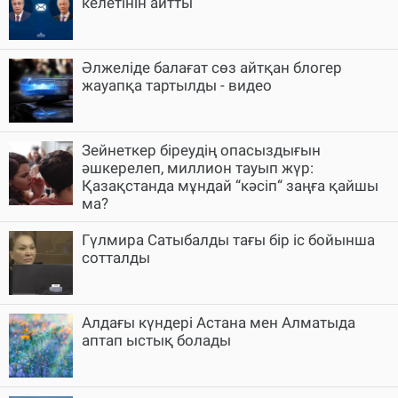
келетінін айтты
Әлжеліде балағат сөз айтқан блогер
жауапқа тартылды - видео
Зейнеткер біреудің опасыздығын
әшкерелеп, миллион тауып жүр:
Қазақстанда мұндай “кәсіп“ заңға қайшы
ма?
Гүлмира Сатыбалды тағы бір іс бойынша
сотталды
Алдағы күндері Астана мен Алматыда
аптап ыстық болады