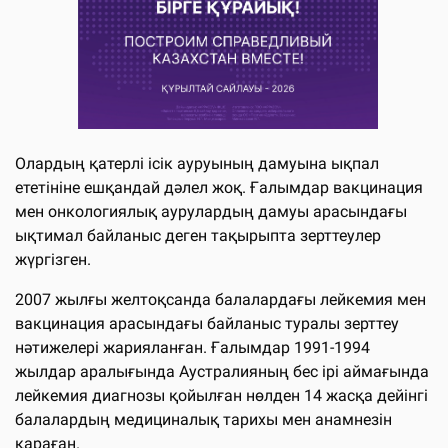
Олардың қатерлі ісік ауруының дамуына ықпал
ететініне ешқандай дәлел жоқ. Ғалымдар вакцинация
мен онкологиялық аурулардың дамуы арасындағы
ықтимал байланыс деген тақырыпта зерттеулер
жүргізген.
2007 жылғы желтоқсанда балалардағы лейкемия мен
вакцинация арасындағы байланыс туралы зерттеу
нәтижелері жарияланған. Ғалымдар 1991-1994
жылдар аралығында Аустралияның бес ірі аймағында
лейкемия диагнозы қойылған нөлден 14 жасқа дейінгі
балалардың медициналық тарихы мен анамнезін
қараған.