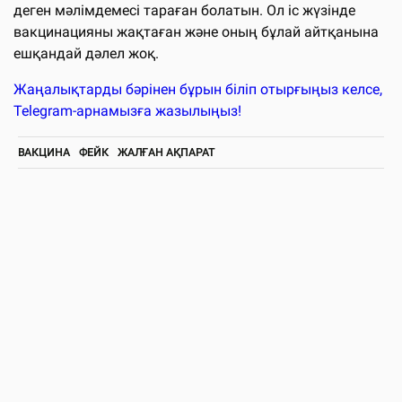
деген мәлімдемесі тараған болатын. Ол іс жүзінде
вакцинацияны жақтаған және оның бұлай айтқанына
ешқандай дәлел жоқ.
Жаңалықтарды бәрінен бұрын біліп отырғыңыз келсе,
Telegram-арнамызға жазылыңыз!
ВАКЦИНА
ФЕЙК
ЖАЛҒАН АҚПАРАТ