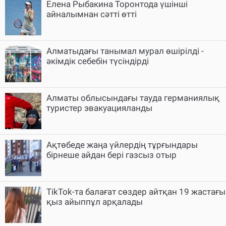
Елена Рыбакина Торонтода үшінші
айналымнан сәтті өтті
Алматыдағы танымал мурал өшірілді -
әкімдік себебін түсіндірді
Алматы облысындағы тауда германиялық
туристер эвакуацияланды
Ақтөбеде жаңа үйлердің тұрғындары
бірнеше айдан бері газсыз отыр
TikTok-та балағат сөздер айтқан 19 жастағы
қыз айыппұл арқалады