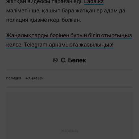
жатқан видеосы тараған еді.
Lada.kz
мәліметінше, қашып бара жатқан ер адам да
полиция қызметкері болған.
Жаңалықтарды бәрінен бұрын біліп отырғыңыз
келсе, Telegram-арнамызға жазылыңыз!
С. Бөлек
ПОЛИЦИЯ
ЖАҢАӨЗЕН