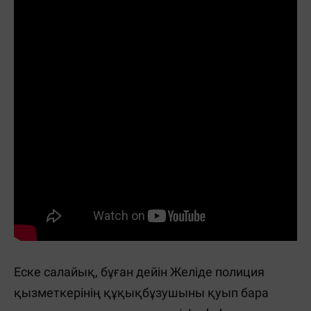
Еске салайық, бұған дейін Желіде полиция
қызметкерінің құқықбұзушыны қуып бара