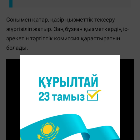
Сонымен қатар, қазір қызметтік тексеру
жүргізіліп жатыр. Заң бұзған қызметкердің іс-
әрекетін тәртіптік комиссия қарастыратын
болады.