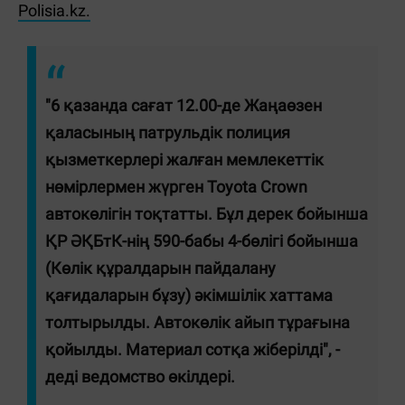
Polisia.kz.
"6 қазанда сағат 12.00-де Жаңаөзен
қаласының патрульдік полиция
қызметкерлері жалған мемлекеттік
нөмірлермен жүрген Toyota Crown
автокөлігін тоқтатты. Бұл дерек бойынша
ҚР ӘҚБтК-нің 590-бабы 4-бөлігі бойынша
(Көлік құралдарын пайдалану
қағидаларын бұзу) әкімшілік хаттама
толтырылды. Автокөлік айып тұрағына
қойылды. Материал сотқа жіберілді", -
деді ведомство өкілдері.