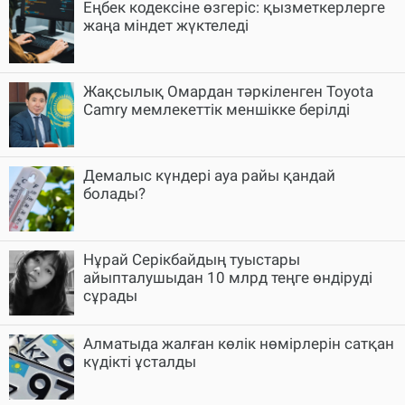
Еңбек кодексіне өзгеріс: қызметкерлерге
жаңа міндет жүктеледі
Жақсылық Омардан тәркіленген Toyota
Camry мемлекеттік меншікке берілді
Демалыс күндері ауа райы қандай
болады?
Нұрай Серікбайдың туыстары
айыпталушыдан 10 млрд теңге өндіруді
сұрады
Алматыда жалған көлік нөмірлерін сатқан
күдікті ұсталды