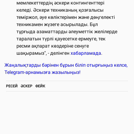
мемлекеттердің әскери контингенттері
келеді. Әскери техниканың қозғалысы
теміржол, әуе көліктерімен және дөңгелекті
техникамен жүзеге асырылады. Бұл
тұрғыда азаматтарды әлеуметтік желілерде
таралатын түрлі қауесетке ермеуге, тек
ресми ақпарат көздеріне сенуге
шақырамыз", - делінген
хабарламада
.
Жаңалықтарды бәрінен бұрын біліп отырғыңыз келсе,
Telegram-арнамызға жазылыңыз!
РЕСЕЙ
ӘСКЕР
ФЕЙК