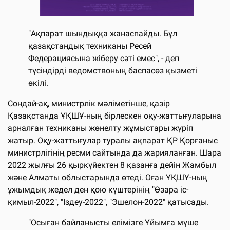
"Ақпарат шындыққа жанаспайды. Бұл
қазақстандық техниканы Ресей
Федерациясына жіберу сәті емес", - деп
түсіндірді ведомствоның баспасөз қызметі
өкілі.
Сондай-ақ, министрлік мәліметінше, қазір
Қазақстанда ҰҚШҰ-ның бірлескен оқу-жаттығуларына
арналған техниканы жөнелту жұмыстары жүріп
жатыр. Оқу-жаттығулар туралы ақпарат ҚР Қорғаныс
министрлігінің ресми сайтында да жарияланған. Шара
2022 жылғы 26 қыркүйектен 8 қазанға дейін Жамбыл
және Алматы облыстарында өтеді. Оған ҰҚШҰ-ның
ұжымдық жедел ден қою күштерінің "Өзара іс-
қимыл-2022", "Іздеу-2022", "Эшелон-2022" қатысады.
"Осыған байланысты елімізге Ұйымға мүше