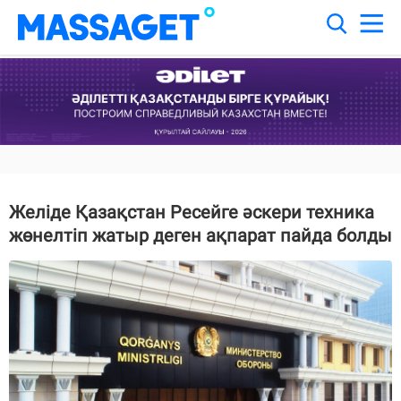
Желіде Қазақстан Ресейге әскери техника
жөнелтіп жатыр деген ақпарат пайда болды