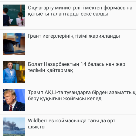
Оқу-ағарту министрлігі мектеп формасына
қатысты талаптарды еске салды
Грант иегерлерінің тізімі жарияланды
Болат Назарбаевтың 14 баласынан жер
телімін қайтармақ
Трамп АҚШ-та туғандарға бірден азаматтық
беру құқығын жойғысы келеді
Wildberries қоймасында тағы да өрт
шықты