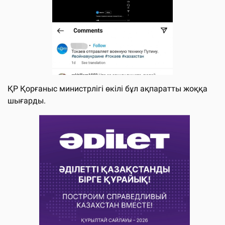
ҚР Қорғаныс министрлігі өкілі бұл ақпаратты жоққа
шығарды.