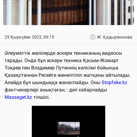
29 Қыркүйек 2022, 09:15
Ж. Қадыржанова
Әлеуметтік желілерде әскери техниканың видеосы
тарады. Онда бұл әскери техника Қасым-Жомарт
Тоқаев пен Владимир Путиннің келісімі бойынша
Қазақстаннан Ресейге жөнелтіліп жатқаны айтылады.
Алайда бұл шындыққа жанаспайды. Оны
Stopfake.kz
фактчекерлері анықтаған, - деп хабарлайды
Massaget.kz
тілшісі.