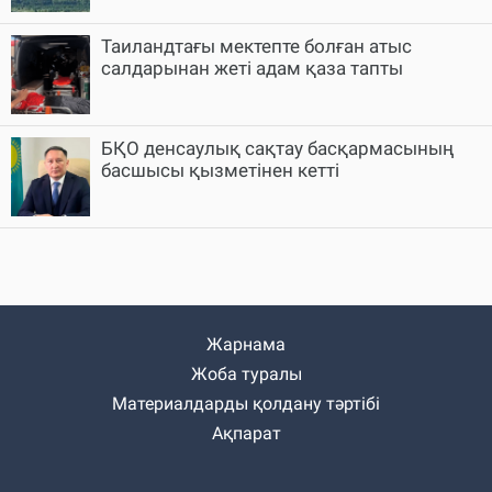
Таиландтағы мектепте болған атыс
салдарынан жеті адам қаза тапты
БҚО денсаулық сақтау басқармасының
басшысы қызметінен кетті
Жарнама
Жоба туралы
Материалдарды қолдану тәртібі
Ақпарат