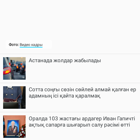
Астанада жолдар жабылады
Cотта соңғы сөзін сөйлей алмай қалған ер
адамның ісі қайта қаралмақ
Оралда 103 жастағы ардагер Иван Гапичті
ақтық сапарға шығарып салу рәсімі өтті