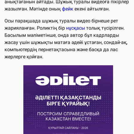
анықтағанын айтады. Шұжық туралы видеоға пікірлер
жазылған. Мәтінде оның
фейк
екені айтылған.
Осы парақшада шұжық туралы видео бірнеше рет
жарияланған. Роликтің бір
нұсқасы
толық түсірілген.
Басылым мәліметінше, онда автор бұл кадрларды
жасау үшін шұжықты матаға әдейі ұстаған, сондай-ақ,
компьютердің пернетақтасына және басқа да лас
жерлерге қойған.