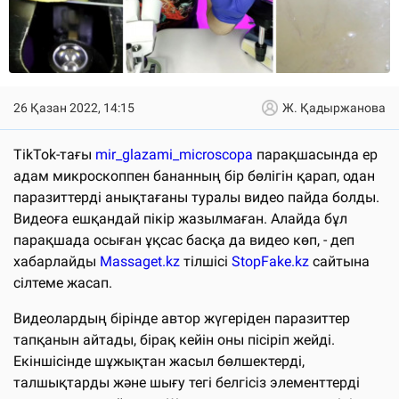
26 Қазан 2022, 14:15
Ж. Қадыржанова
TikTok-тағы
mir_glazami_microscopa
парақшасында ер
адам микроскоппен бананның бір бөлігін қарап, одан
паразиттерді анықтағаны туралы видео пайда болды.
Видеоға ешқандай пікір жазылмаған. Алайда бұл
парақшада осыған ұқсас басқа да видео көп, - деп
хабарлайды
Massaget.kz
тілшісі
StopFake.kz
сайтына
сілтеме жасап.
Видеолардың бірінде автор жүгеріден паразиттер
тапқанын айтады, бірақ кейін оны пісіріп жейді.
Екіншісінде шұжықтан жасыл бөлшектерді,
талшықтарды және шығу тегі белгісіз элементтерді