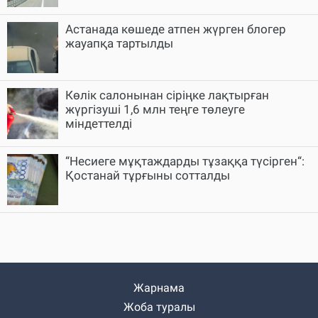
Астанада көшеде атпен жүрген блогер
жауапқа тартылды
Көлік салонынан сіріңке лақтырған
жүргізуші 1,6 млн теңге төлеуге
міндеттелді
“Несиеге мұқтаждарды тұзаққа түсірген“:
Қостанай тұрғыны сотталды
Жарнама
Жоба туралы