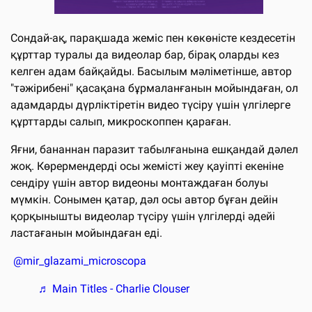
Сондай-ақ, парақшада жеміс пен көкөністе кездесетін
құрттар туралы да видеолар бар, бірақ оларды кез
келген адам байқайды. Басылым мәліметінше, автор
"тәжірибені" қасақана бұрмаланғанын мойындаған, ол
адамдарды дүрліктіретін видео түсіру үшін үлгілерге
құрттарды салып, микроскоппен қараған.
Яғни, бананнан паразит табылғанына ешқандай дәлел
жоқ. Көрермендерді осы жемісті жеу қауіпті екеніне
сендіру үшін автор видеоны монтаждаған болуы
мүмкін. Сонымен қатар, дәл осы автор бұған дейін
қорқынышты видеолар түсіру үшін үлгілерді әдейі
ластағанын мойындаған еді.
@mir_glazami_microscopa
♬ Main Titles - Charlie Clouser