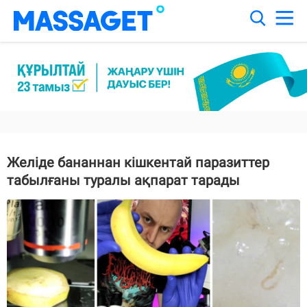
Желіде бананнан кішкентай паразиттер
табылғаны туралы ақпарат тарады