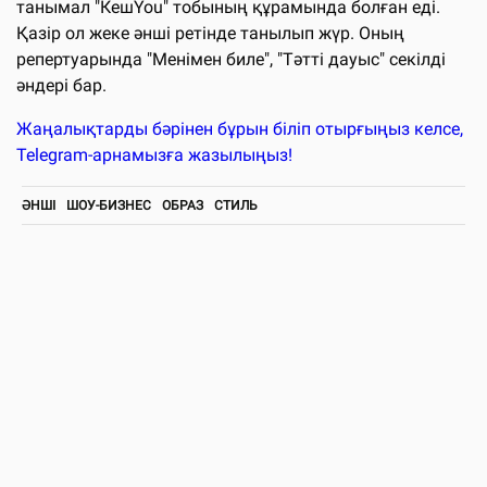
танымал "КешYou" тобының құрамында болған еді.
Қазір ол жеке әнші ретінде танылып жүр. Оның
репертуарында "Менімен биле", "Тәтті дауыс" секілді
әндері бар.
Жаңалықтарды бәрінен бұрын біліп отырғыңыз келсе,
Telegram-арнамызға жазылыңыз!
ӘНШІ
ШОУ-БИЗНЕС
ОБРАЗ
СТИЛЬ