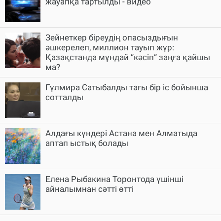
жауапқа тартылды - видео
Зейнеткер біреудің опасыздығын
әшкерелеп, миллион тауып жүр:
Қазақстанда мұндай “кәсіп“ заңға қайшы
ма?
Гүлмира Сатыбалды тағы бір іс бойынша
сотталды
Алдағы күндері Астана мен Алматыда
аптап ыстық болады
Елена Рыбакина Торонтода үшінші
айналымнан сәтті өтті