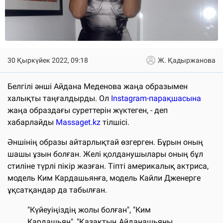
30 Қыркүйек 2022, 09:18
Ж. Қадыржанова
Белгілі әнші Айдана Меденова жаңа образымен
халықты таңғалдырды. Ол
Instagram-парақшасына
жаңа образдағы суреттерін жүктеген, - деп
хабарлайды
Massaget.kz
тілшісі.
Әншінің образы айтарлықтай өзгерген. Бұрын оның
шашы ұзын болған. Желі қолданушылары оның бұл
стиліне түрлі пікір жазған. Тіпті америкалық актриса,
модель Ким Кардашьянға, модель Кайли Дженерге
ұқсатқандар да табылған.
"Күйеуіңіздің жолы болған", "Ким
Кардашьян", "Қазақтың Айданашьяны