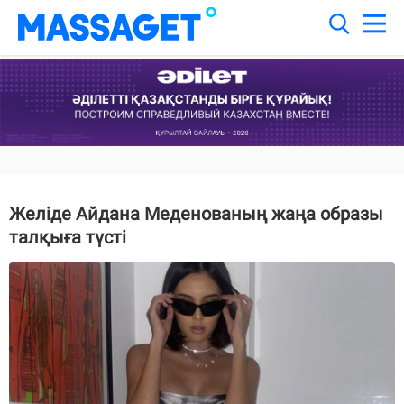
Желіде Айдана Меденованың жаңа образы
талқыға түсті