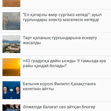
“Ел қатарлы өмір сүргіміз келеді“: ауыл
тұрғындары электр мәселесін көтерді
Төрт қаланың тұрғындарына ескерту
жасалды
+43 градусқа дейін ысиды: 9 тамызда ауа
райы қандай болады?
Бельгия королі Филипп Қазақстанға
келетінін айтты
Әлжеліде балағат сөз айтқан блогер