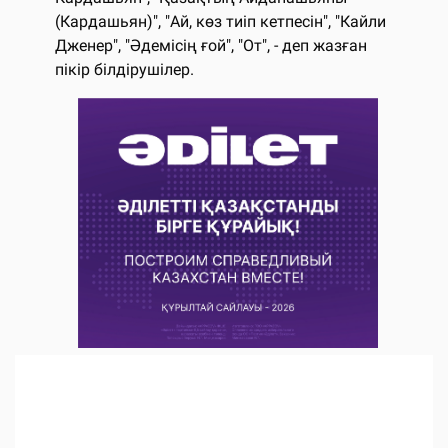
(Кардашьян)", "Ай, көз тиіп кетпесін", "Кайли
Дженер", "Әдемісің ғой", "От", - деп жазған
пікір білдірушілер.