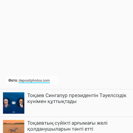
Тоқаев Сингапур президентін Тәуелсіздік
күнімен құттықтады
Тоқаевтың сүйікті арғымағы желі
қолданушыларын тәнті етті