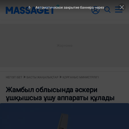
6
Автоматическое закрытие баннера через
НЕГІЗГІ БЕТ
БАСТЫ ЖАҢАЛЫҚТАР
ҚОРҒАНЫС МИНИСТРЛІГІ
Жамбыл облысында әскери
ұшқышсыз ұшу аппараты құлады