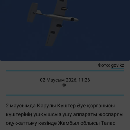
Фото:
gov.kz
02 Маусым 2026, 11:26
2 маусымда Қарулы Күштер Әуе қорғанысы
күштерінің ұшқышсыз ұшу аппараты жоспарлы
оқу-жаттығу кезінде Жамбыл облысы Талас