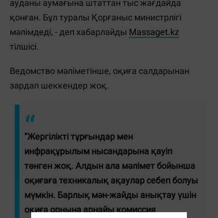
ауданы аумағына штаттан тыс жағдайда
қонған. Бұл туралы Қорғаныс министрлігі
мәлімдеді, - деп хабарлайды
Massaget.kz
тілшісі.
Ведомство мәліметінше, оқиға салдарынан
зардап шеккендер жоқ.
"Жергілікті тұрғындар мен
инфрақұрылым нысандарына қауіп
төнген жоқ. Алдын ала мәлімет бойынша
оқиғаға техникалық ақаулар себеп болуы
мүмкін. Барлық мән-жайды анықтау үшін
оқиға орнына арнайы комиссия