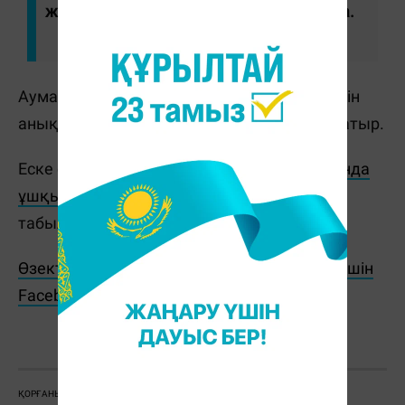
жіберілді", - деп жазылған хабарламада.
Аумақты тексеру және оқиғаның себептерін
анықтау бойынша іс-шаралар жүргізіліп жатыр.
Еске салайық, бұған дейін
Ақтөбе облысында
ұшқышсыз ұшу аппаратының сынықтары
табылды.
Өзекті жаңалықтарды өз уақытында оқу үшін
Facebook парақшамызға жазылыңыз!
Ж. Қадыржанова
ҚОРҒАНЫС МИНИСТРЛІГІ
МИНИСТРЛІК
ДРОН
ЖАМБЫЛ ОБЛЫСЫ