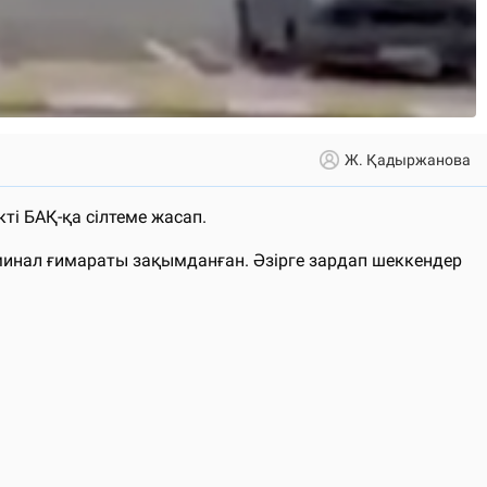
Ж. Қадыржанова
кті БАҚ-қа сілтеме жасап.
минал ғимараты зақымданған. Әзірге зардап шеккендер