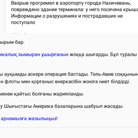
қырым бар.
тикалық зымыран ұшырғанын
жоққа шығарды. Бұл туралы 
сы ауқымды әскери операция бастады. Тель-Авив соққыны
н флоты мен қорғаныс өнеркәсібін жоюға ниет білдірді.
аменеи қайтыс болғаны жарияланды.
Таяу Шығыстағы Америка базаларына шабуыл жасады.
k арнамызға жазылыңыз!