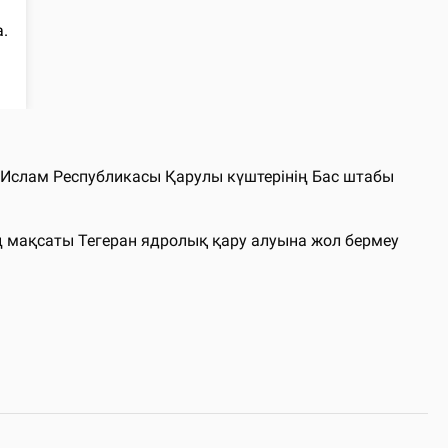
Ислам Республикасы Қарулы күштерінің Бас штабы
ң мақсаты Тегеран ядролық қару алуына жол бермеу