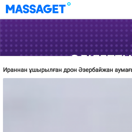
Ираннан ұшырылған дрон Әзербайжан аумағ