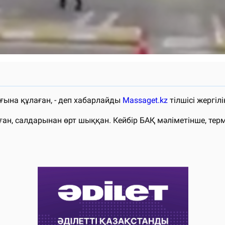
ына құлаған, - деп хабарлайды
Massaget.kz
тілшісі жергілі
н, салдарынан өрт шыққан. Кейбір БАҚ мәліметінше, тер