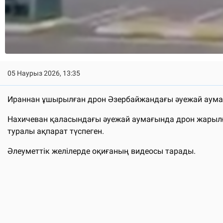
05 Наурыз 2026, 13:35
Ираннан ұшырылған дрон Әзербайжандағы әуежай аумағ
Нахичеван қаласындағы әуежай аумағында дрон жарылға
туралы ақпарат түспеген.
Әлеуметтік желілерде оқиғаның видеосы тарады.