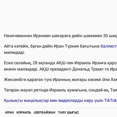
Нахичеваннан Иранмен шекараға дейін шамамен 30 ша
Айта кетейік, бұған дейін Иран Түркия бағытына
баллис
мәлімдеді.
Еске салайық, 28 ақпанда АҚШ пен Израиль Иранға қар
екенін мәлімдеді. АҚШ президенті Дональд Трамп та Ира
Жексенбіге қараған түні Иранның жоғары көсемі Әли Х
Тегеран жауап ретінде Израиль аумағына, сондай-ақ, 
Қызықты жаңалықтар мен видеоларды көру үшін TikTo
ИРАН
ИЗРАИЛЬ
ӘЗЕРБАЙЖАН
ТАЯУ ШЫҒЫС