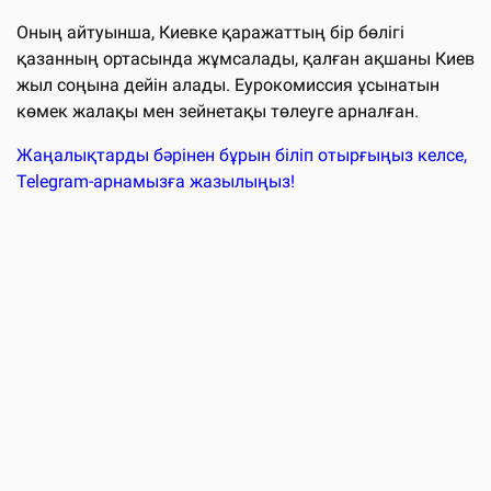
Оның айтуынша, Киевке қаражаттың бір бөлігі
қазанның ортасында жұмсалады, қалған ақшаны Киев
жыл соңына дейін алады. Еурокомиссия ұсынатын
көмек жалақы мен зейнетақы төлеуге арналған.
Жаңалықтарды бәрінен бұрын біліп отырғыңыз келсе,
Telegram-арнамызға жазылыңыз!