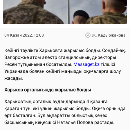
04 Қазан 2022, 12:08
Ж. Қадыржанова
Кейінгі тәулікте Харьковта жарылыс болды. Сондай-ақ,
Запорожье атом электр станциясының директоры
Ресей тұтқынынан босатылды.
Massaget.kz
тілшісі
Украинада болған кейінгі маңызды оқиғаларға шолу
жасады.
Харьков орталығында жарылыс болды
Харьковтың орталық аудандарында 4 қазанға
қараған түні екі үлкен жарылыс болды. Оқиға орнында
өрт басталған. Бұл ақпаратты облыстық кеңес
басшысының кеңесшісі Наталья Попова растады.