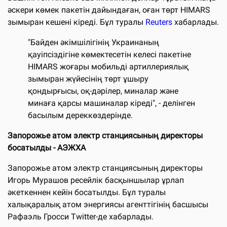
әскери көмек пакетін дайындаған, оған төрт HIMARS
зымыран кешені кіреді. Бұл туралы
Reuters
хабарлады.
"Байден әкімшілігінің Украинаның
қауіпсіздігіне көмектесетін келесі пакетіне
HIMARS жоғары мобильді артиллериялық
зымыран жүйесінің төрт ұшыру
қондырғысы, оқ-дәрілер, миналар және
минаға қарсы машиналар кіреді", - делінген
басылым дереккөздерінде.
Запорожье атом электр станциясының директоры
босатылды - АЭЖХА
Запорожье атом электр станциясының директоры
Игорь Мурашов ресейлік басқыншылар ұрлап
әкеткеннен кейін босатылды. Бұл туралы
халықаралық атом энергиясы агенттігінің басшысы
Рафаэль Гросси Twitter-де хабарлады.