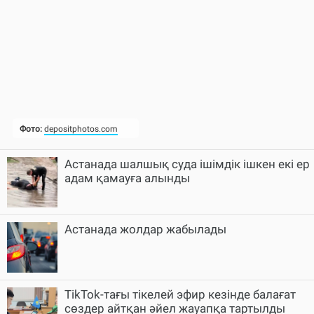
Астанада шалшық суда ішімдік ішкен екі ер
адам қамауға алынды
Астанада жолдар жабылады
TikTok-тағы тікелей эфир кезінде балағат
сөздер айтқан әйел жауапқа тартылды