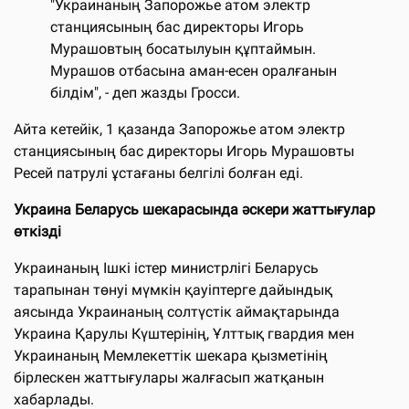
"Украинаның Запорожье атом электр
станциясының бас директоры Игорь
Мурашовтың босатылуын құптаймын.
Мурашов отбасына аман-есен оралғанын
білдім", - деп жазды Гросси.
Айта кетейік, 1 қазанда Запорожье атом электр
станциясының бас директоры Игорь Мурашовты
Ресей патрулі ұстағаны белгілі болған еді.
Украина Беларусь шекарасында әскери жаттығулар
өткізді
Украинаның Ішкі істер министрлігі Беларусь
тарапынан төнуі мүмкін қауіптерге дайындық
аясында Украинаның солтүстік аймақтарында
Украина Қарулы Күштерінің, Ұлттық гвардия мен
Украинаның Мемлекеттік шекара қызметінің
бірлескен жаттығулары жалғасып жатқанын
хабарлады.