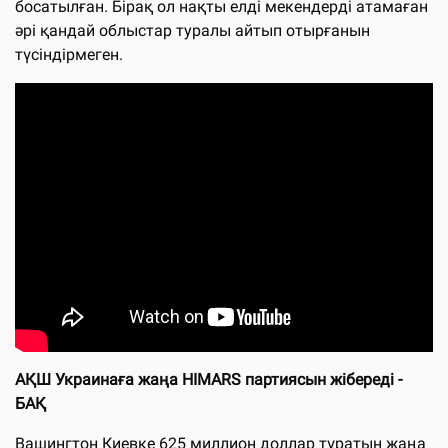
босатылған. Бірақ ол нақты елді мекендерді атамаған
әрі қандай облыстар туралы айтып отырғанын
түсіндірмеген.
АҚШ Украинаға жаңа HIMARS партиясын жібереді -
БАҚ
Вашингтон Киевке 625 миллион доллар тұратын жаңа