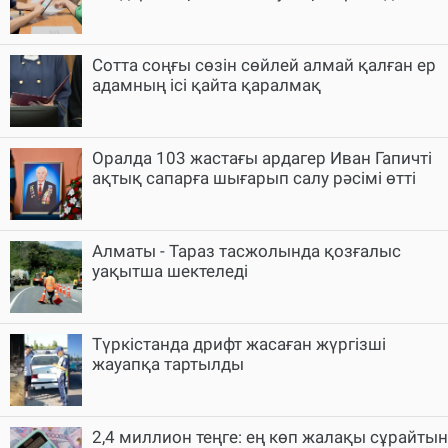
Cотта соңғы сөзін сөйлей алмай қалған ер
адамның ісі қайта қаралмақ
Оралда 103 жастағы ардагер Иван Гапичті
ақтық сапарға шығарып салу рәсімі өтті
Алматы - Тараз тасжолында қозғалыс
уақытша шектеледі
Түркістанда дрифт жасаған жүргізші
жауапқа тартылды
2,4 миллион теңге: ең көп жалақы сұрайтын