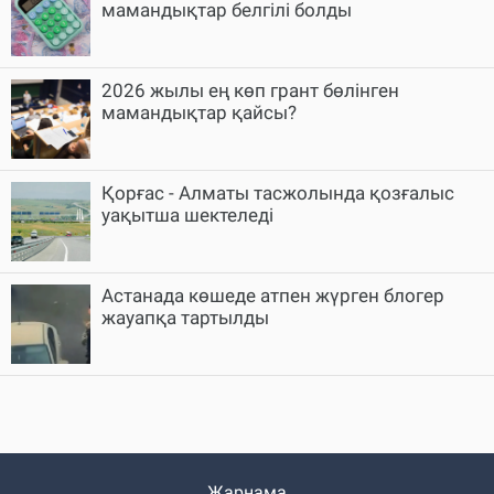
мамандықтар белгілі болды
2026 жылы ең көп грант бөлінген
мамандықтар қайсы?
Қорғас - Алматы тасжолында қозғалыс
уақытша шектеледі
Астанада көшеде атпен жүрген блогер
жауапқа тартылды
Жарнама