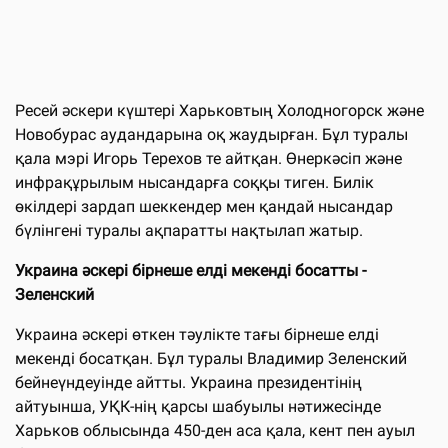
Ресей әскери күштері Харьковтың Холодногорск және
Новобурас аудандарына оқ жаудырған. Бұл туралы
қала мэрі Игорь Терехов те айтқан. Өнеркәсіп және
инфрақұрылым нысандарға соққы тиген. Билік
өкілдері зардап шеккендер мен қандай нысандар
бүлінгені туралы ақпаратты нақтылап жатыр.
Украина әскері бірнеше елді мекенді босатты -
Зеленский
Украина әскері өткен тәулікте тағы бірнеше елді
мекенді босатқан. Бұл туралы Владимир Зеленский
бейнеүндеуінде айтты. Украина президентінің
айтуынша, УҚК-нің қарсы шабуылы нәтижесінде
Харьков облысында 450-ден аса қала, кент пен ауыл