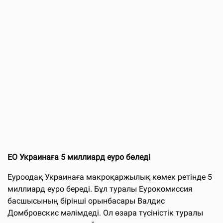
ЕО Украинаға 5 миллиард еуро бөледі
Еуроодақ Украинаға макроқаржылық көмек ретінде 5
миллиард еуро береді. Бұл туралы Еурокомиссия
басшысының бірінші орынбасары Валдис
Домбровскис мәлімдеді. Ол өзара түсіністік туралы