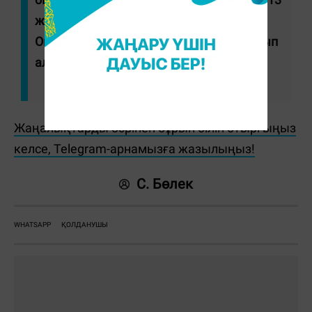
жыл бойы бақылау құралы болды. (...)
Оны орнатсаңыз, телефоныңызды бұзып
алу қиынға соқпайды", - деді Дуров.
Жаңалықтарды бәрінен бұрын біліп отырғыңыз
келсе, Telegram-арнамызға жазылыңыз!
С. Бөлек
WHATSAPP
ҚОЛДАНУШЫ