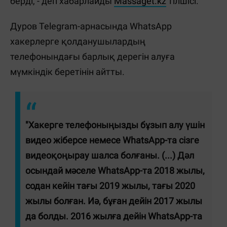
берді, - деп хабарлайды
Massaget.kz
тілшісі.
Дуров Telegram-арнасында WhatsApp
хакерлерге қолданушылардың
телефонындағы барлық дерегін алуға
мүмкіндік беретінін айтты.
"Хакерге телефоныңызды бұзып алу үшін
видео жіберсе немесе WhatsApp-та сізге
видеоқоңырау шалса болғаны. (...) Дәл
осындай мәселе WhatsApp-та 2018 жылы,
содан кейін тағы 2019 жылы, тағы 2020
жылы болған. Иә, бұған дейін 2017 жылы
да болды. 2016 жылға дейін WhatsApp-та