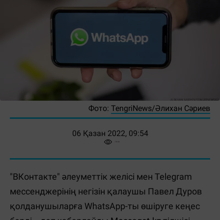
Фото:
TengriNews/Әлихан Сәриев
06 Қазан 2022, 09:54
"ВКонтакте" әлеуметтік желісі мен Telegram
мессенджерінің негізін қалаушы Павел Дуров
қолданушыларға WhatsApp-ты өшіруге кеңес