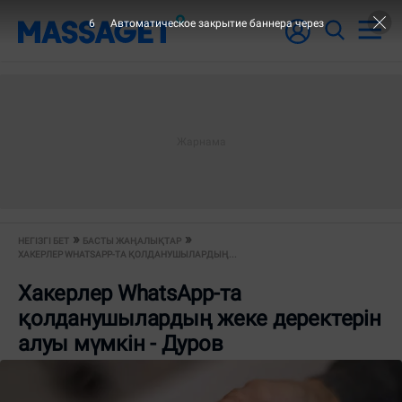
6
Автоматическое закрытие баннера через
НЕГІЗГІ БЕТ
БАСТЫ ЖАҢАЛЫҚТАР
ХАКЕРЛЕР WHATSAPP-ТA ҚОЛДАНУШЫЛАРДЫҢ...
Хакерлер WhatsApp-тa
қолданушылардың жеке деректерін
алуы мүмкін - Дуров