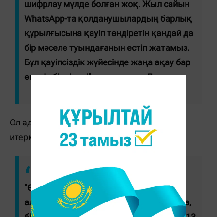
шифрлау мүлде болған жоқ. Жыл сайын
WhatsApp-та қолданушылардың барлық
құрылғысына қауіп төндіретін қандай да
бір мәселе туындағанын естіп жатамыз.
Бұл қауіпсіздік жүйесінде жаңа ақау бар
екенін білдіреді", - деп жазды Дуров.
Ол адамдарды Telegram-ға ауысуға
итермелемейтінін түсіндірді.
"Өзіңізге ұнайтын кез келген хабар
алмасу қолданбасын пайдалана аласыз,
бірақ WhatsApp-тан аулақ болыңыз, ол 13