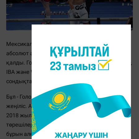
Мексикалық боксшы екінші орта салмақта
абсолют әлем чемпионы титулын қорғап
қалды. Головкинге тиесілі орта салмақтағы IBO,
IBA және WBA белбеулері сарапқа салынбаған,
сондықтан бұл титулдар GGG еншісінде қалды.
Бұл - Головкиннің карьерасындағы екінші
жеңіліс. Алғашқысы да Канелодан болған еді.
2018 жылы қыркүйекте Альварес Головкинді
төрешілер шешімімен жеңген, ал одан бір жыл
бұрын алғашқы жекпе-жек тең есеппен