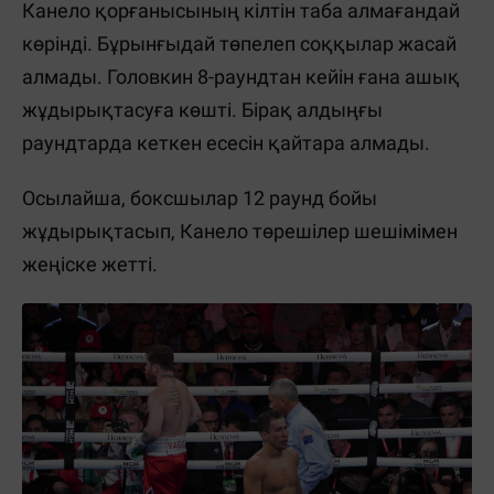
Канело қорғанысының кілтін таба алмағандай
көрінді. Бұрынғыдай төпелеп соққылар жасай
алмады. Головкин 8-раундтан кейін ғана ашық
жұдырықтасуға көшті. Бірақ алдыңғы
раундтарда кеткен есесін қайтара алмады.
Осылайша, боксшылар 12 раунд бойы
жұдырықтасып, Канело төрешілер шешімімен
жеңіске жетті.