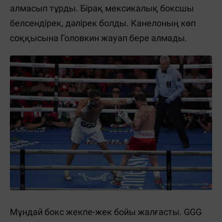
алмасып тұрды. Бірақ мексикалық боксшы
белсендірек, дәлірек болды. Канелоның көп
соққысына Головкин жауап бере алмады.
Мұндай бокс жекпе-жек бойы жалғасты. GGG