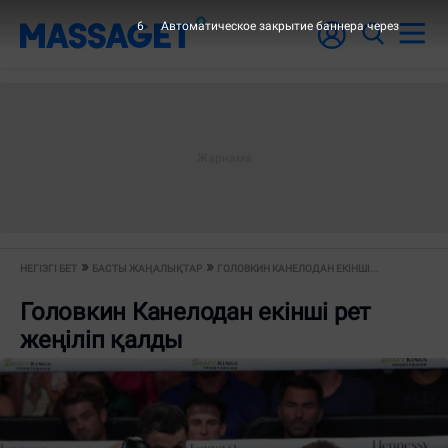
6
Автоматическое закрытие баннера через
НЕГІЗГІ БЕТ
БАСТЫ ЖАҢАЛЫҚТАР
ГОЛОВКИН КАНЕЛОДАН ЕКІНШІ...
Головкин Канелодан екінші рет
жеңіліп қалды