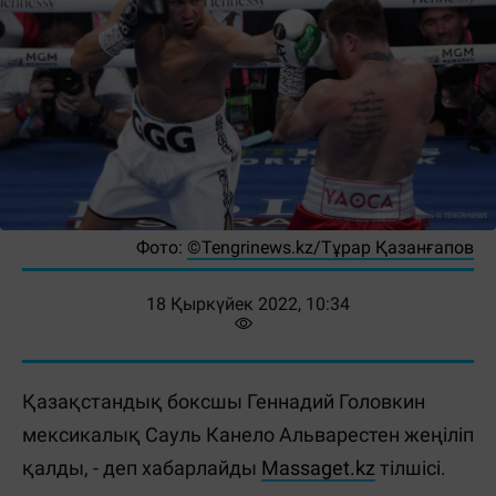
Фото:
©Tengrinews.kz/Тұрар Қазанғапов
18 Қыркүйек 2022, 10:34
Қазақстандық боксшы Геннадий Головкин
мексикалық Сауль Канело Альварестен жеңіліп
қалды, - деп хабарлайды
Massaget.kz
тілшісі.