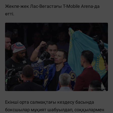
Жекпе-жек Лас-Вегастағы T-Mobile Arena-да
өтті.
Екінші орта салмақтағы кездесу басында
боксшылар мұқият шабуылдап, соққылармен