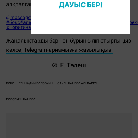
аяқталған болатын.
@massaget.kz
#бокс
#альварес
#генадийголовкин
#GGG
#жаңалық
#рек
♬ оригинальный звук - Massaget.kz
Жаңалықтарды бәрінен бұрын біліп отырғыңыз
келсе, Telegram-арнамызға жазылыңыз!
Е. Төлеш
БОКС
ГЕННАДИЙ ГОЛОВКИН
САУЛЬ КАНЕЛО АЛЬВАРЕС
ГОЛОВКИН КАНЕЛО