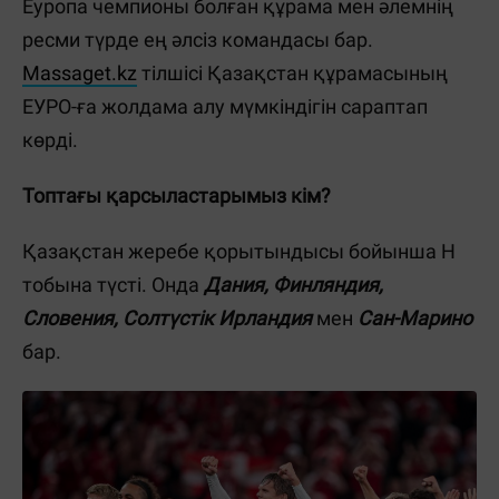
Еуропа чемпионы болған құрама мен әлемнің
ресми түрде ең әлсіз командасы бар.
Massaget.kz
тілшісі Қазақстан құрамасының
ЕУРО-ға жолдама алу мүмкіндігін сараптап
көрді.
Топтағы қарсыластарымыз кім?
Қазақстан жеребе қорытындысы бойынша Н
тобына түсті. Онда
Дания, Финляндия,
Словения, Солтүстік Ирландия
мен
Сан-Марино
бар.