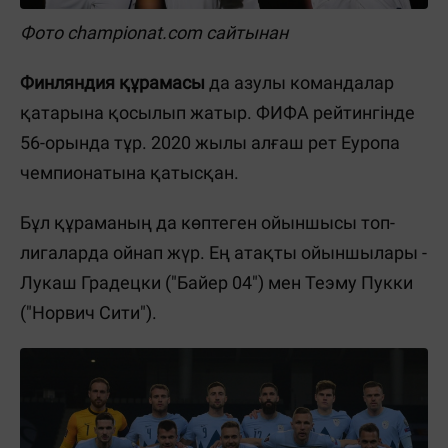
Фото championat.com сайтынан
Финляндия құрамасы
да азулы командалар
қатарына қосылып жатыр. ФИФА рейтингінде
56-орында тұр. 2020 жылы алғаш рет Еуропа
чемпионатына қатысқан.
Бұл құраманың да көптеген ойыншысы топ-
лигаларда ойнап жүр. Ең атақты ойыншылары -
Лукаш Градецки ("Байер 04") мен Теэму Пукки
("Норвич Сити").