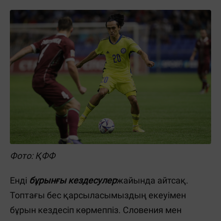
Фото: ҚФФ
Енді
бұрынғы кездесулер
жайында айтсақ.
Топтағы бес қарсыласымыздың екеуімен
бұрын кездесіп көрмеппіз. Словения мен