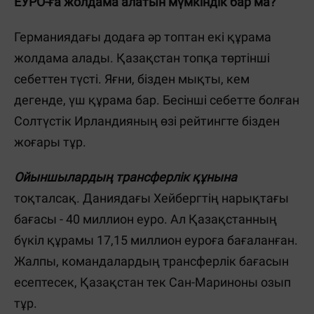
ЕУРО-ға жолдама алатын мүмкіндік бар ма?
Германиядағы додаға әр топтан екі құрама
жолдама алады. Қазақстан топқа төртінші
себеттен түсті. Яғни, бізден мықты, кем
дегенде, үш құрама бар. Бесінші себетте болған
Солтүстік Ирландияның өзі рейтингте бізден
жоғары тұр.
Ойыншылардың трансферлік құнына
тоқталсақ. Даниядағы Хейбергтің нарықтағы
бағасы - 40 миллион еуро. Ал Қазақстанның
бүкіл құрамы 17,15 миллион еуроға бағаланған.
Жалпы, командалардың трансферлік бағасын
есептесек, Қазақстан тек Сан-Мариноны озып
тұр.