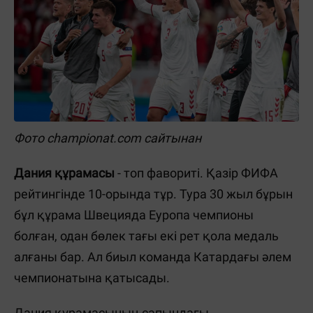
Фото championat.com сайтынан
Дания құрамасы
- топ фавориті. Қазір ФИФА
рейтингінде 10-орында тұр. Тура 30 жыл бұрын
бұл құрама Швецияда Еуропа чемпионы
болған, одан бөлек тағы екі рет қола медаль
алғаны бар. Ал биыл команда Катардағы әлем
чемпионатына қатысады.
Дания құрамасының сапындағы