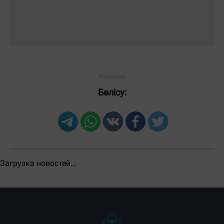
ЕҢ КӨП ОҚЫЛҒАН
Тәулік
Апта
Ай
Бөлісу: