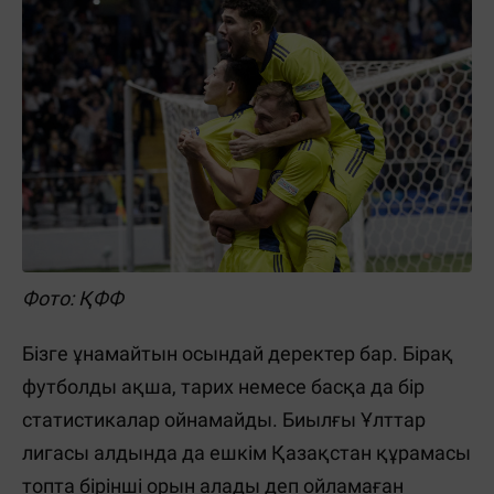
Фото: ҚФФ
Бізге ұнамайтын осындай деректер бар. Бірақ
футболды ақша, тарих немесе басқа да бір
статистикалар ойнамайды. Биылғы Ұлттар
лигасы алдында да ешкім Қазақстан құрамасы
топта бірінші орын алады деп ойламаған