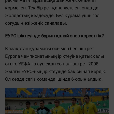
ресми матчтарда ешқашан жеңіске жетіп
көрмеген. Тек бір рет қана жеңген, онда да
жолдастық кездесуде. Бұл құрама үшін гол
соғудың өзі жеңіс саналады.
ЕУРО іріктеуінде бұрын қалай өнер көрсеттік?
Қазақстан құрамасы осымен бесінші рет
Еуропа чемпионатының іріктеуіне қатысқалы
отыр. УЕФА-ға ауысқан соң алғаш рет 2008
жылғы ЕУРО-ның іріктеуінде бақ сынап көрдік.
Ол кезде сегіз команда ішінде 6-орын алдық.