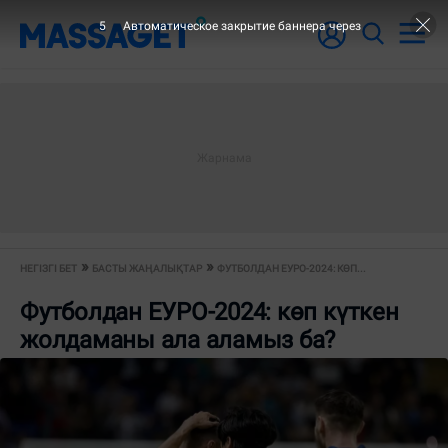
3
Автоматическое закрытие баннера через
НЕГІЗГІ БЕТ
БАСТЫ ЖАҢАЛЫҚТАР
ФУТБОЛДАН ЕУРО-2024: КӨП...
Футболдан ЕУРО-2024: көп күткен
жолдаманы ала аламыз ба?