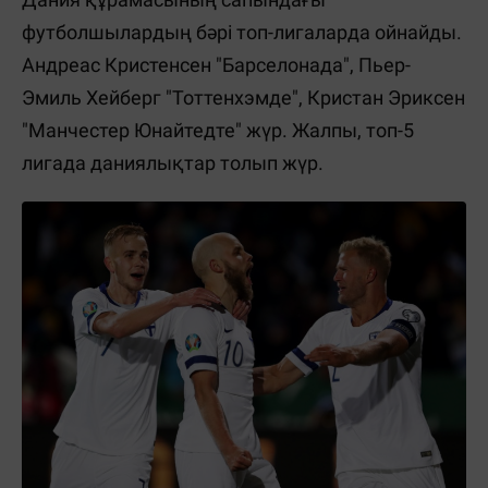
футболшылардың бәрі топ-лигаларда ойнайды.
Андреас Кристенсен "Барселонада", Пьер-
Эмиль Хейберг "Тоттенхэмде", Кристан Эриксен
"Манчестер Юнайтедте" жүр. Жалпы, топ-5
лигада даниялықтар толып жүр.