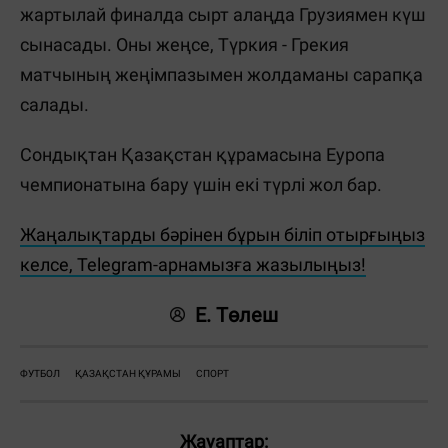
жартылай финалда сырт алаңда Грузиямен күш
сынасады. Оны жеңсе, Түркия - Грекия
матчының жеңімпазымен жолдаманы сарапқа
салады.
Сондықтан Қазақстан құрамасына Еуропа
чемпионатына бару үшін екі түрлі жол бар.
Жаңалықтарды бәрінен бұрын біліп отырғыңыз
келсе, Telegram-арнамызға жазылыңыз!
Е. Төлеш
ФУТБОЛ
ҚАЗАҚСТАН ҚҰРАМЫ
СПОРТ
Жауаптар: