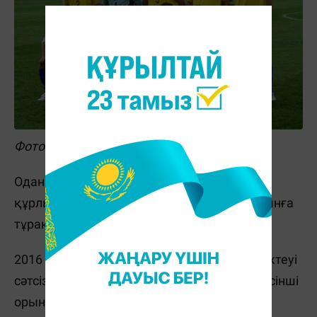
Фото: Эдуард Гавриш
Одан кейін Украина мен Польша өткізген
құрлықтық доданың іріктеуінде соңғы орынға
тұрақтадық.
2016 жылғы Еуропа чемпионатының да іріктеуі
сәтсіз болды. Тек Литвадан озып, топта бесінші
орын алдық.