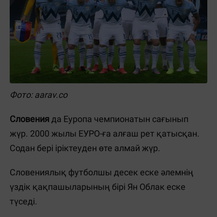
Фото: aarav.co
Словения
да Еуропа чемпионатын сағынып
жүр. 2000 жылы ЕУРО-ға алғаш рет қатысқан.
Содан бері іріктеуден өте алмай жүр.
Словениялық футболшы десек еске әлемнің
үздік қақпашыларының бірі Ян Облак еске
түседі.