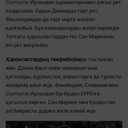
Солтүстік Ирландия құрамаларымен алғаш рет
кездесеміз. Бұрын Даниядан төрт рет,
Финляндиядан да төрт мәрте жеңіліп
қалғанбыз. Бұл командаларды жеңіп көрмедік.
Топтағы қарсыластардан тек Сан-Мариноны
екі рет жеңгенбіз.
Қарсыластардың тәжірибесіне
де тоқталған
жөн. Дания биыл әлем чемпионатына
қатысады, құрлықтық жарыстарға да тұрақты
жолдама алып жүр. Финляндия, Словения мен
Солтүстік Ирландия бір-бірден ЕУРО-ға
қатысып көрген. Сан-Марино мен Қазақстан
әлі байрақты додаға жете алмай жүр.