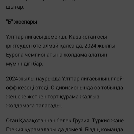
шығар.
"Б" жоспары
Ұлттар лигасы демекші. Қазақстан осы
іріктеуден өте алмай қалса да, 2024 жылғы
Еуропа чемпионатына жолдама алатын
мүмкіндігі бар.
2024 жылы наурызда Ұлттар лигасының плэй-
офф кезеңі өтеді. С дивизионында өз тобында
жеңіске жеткен төрт құрама жалғыз
жолдамаға таласады.
Оған Қазақстаннан бөлек Грузия, Түркия және
Грекия құрамалары да дәмелі. Біздің команда