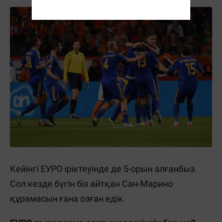
Кейінгі ЕУРО іріктеуінде де 5-орын алғанбыз.
Сол кезде бүгін біз айтқан Сан-Марино
құрамасын ғана озған едік.