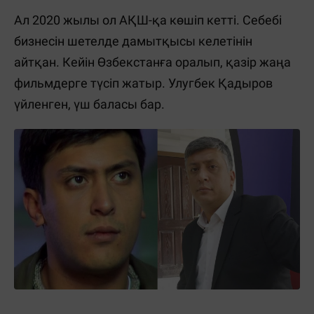
Ал 2020 жылы ол АҚШ-қа көшіп кетті. Себебі
бизнесін шетелде дамытқысы келетінін
айтқан. Кейін Өзбекстанға оралып, қазір жаңа
фильмдерге түсіп жатыр. Улугбек Қaдыров
үйленген, үш баласы бар.