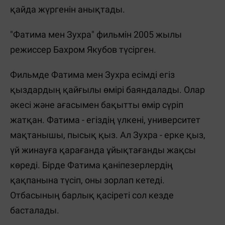
қайда жүргенін анықтады.
"Фатима мен Зухра" фильмін 2005 жылы
режиссер Бахром Якубов түсірген.
Фильмде Фатима мен Зухра есімді егіз
қыздардың қайғылы өмірі баяндалады. Олар
әкесі және ағасымен бақытты өмір сүріп
жатқан. Фатима - егіздің үлкені, университет
мақтанышы, пысық қыз. Ал Зухра - ерке қыз,
үй жинауға қарағанда ұйықтағанды жақсы
көреді. Бірде Фатима қаніпезерлердің
қақпанына түсіп, оны зорлап кетеді.
Отбасының барлық қасіреті сол кезде
басталады.