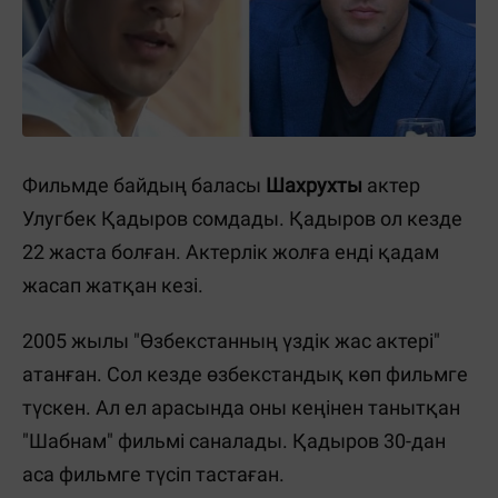
Фильмде байдың баласы
Шахрухты
актер
Улугбек Қaдыров сомдады. Қaдыров ол кезде
22 жаста болған. Актерлік жолға енді қадам
жасап жатқан кезі.
2005 жылы "Өзбекстанның үздік жас актері"
атанған. Сол кезде өзбекстандық көп фильмге
түскен. Ал ел арасында оны кеңінен танытқан
"Шабнам" фильмі саналады. Қадыров 30-дан
аса фильмге түсіп тастаған.