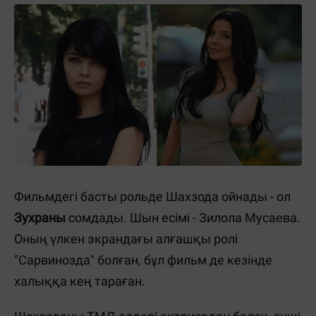
Фильмдегі басты рольде Шахзода ойнады - ол
Зухраны
сомдады. Шын есімі - Зилола Мусаева.
Оның үлкен экрандағы алғашқы ролі
"Сарвинозда" болған, бұл фильм де кезінде
халыққа кең тараған.