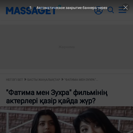
4
Автоматическое закрытие баннера через
НЕГІЗГІ БЕТ
БАСТЫ ЖАҢАЛЫҚТАР
"ФАТИМА МЕН ЗУХРА"...
"Фатима мен Зухра" фильмінің
актерлері қазір қайда жүр?