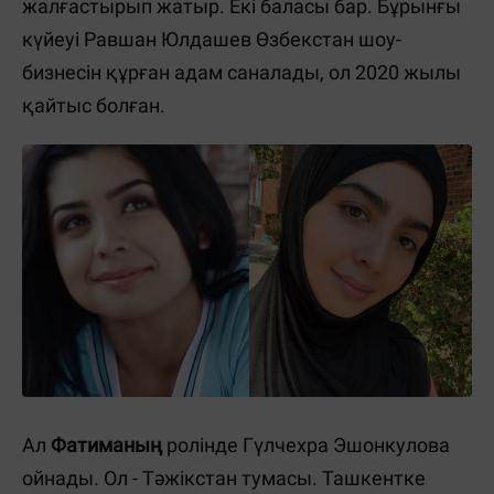
жалғастырып жатыр. Екі баласы бар. Бұрынғы
күйеуі Равшан Юлдашев Өзбекстан шоу-
бизнесін құрған адам саналады, ол 2020 жылы
қайтыс болған.
Ал
Фатиманың
ролінде Гүлчехра Эшонкулова
ойнады. Ол - Тәжікстан тумасы. Ташкентке