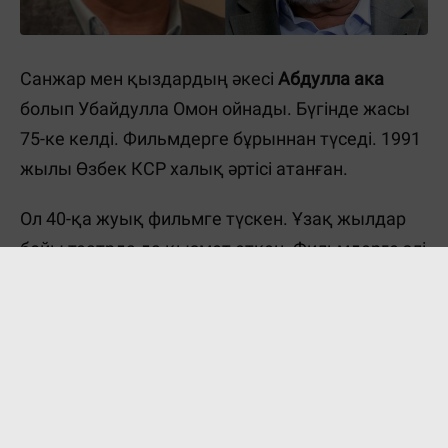
Санжар мен қыздардың әкесі
Абдулла ака
болып Убайдулла Омон ойнады. Бүгінде жасы
75-ке келді. Фильмдерге бұрыннан түседі. 1991
жылы Өзбек КСР халық әртісі атанған.
Ол 40-қа жуық фильмге түскен. Ұзақ жылдар
бойы театрда да қызмет еткен. Фильмдерге әлі
де түсіп жүр.
Жаңалықтарды бәрінен бұрын біліп отырғыңыз
келсе, Telegram-арнамызға жазылыңыз!
Е. Төлеш