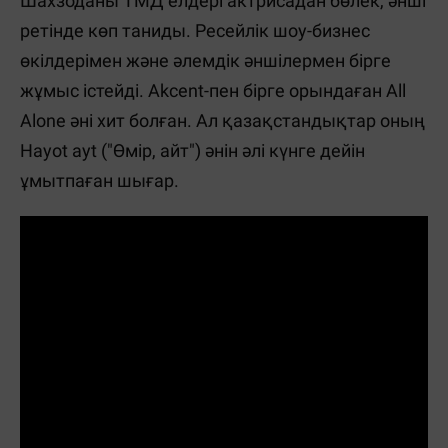
Шахзоданы ТМД елдері актрисадан бөлек, әнші
ретінде көп таниды. Ресейлік шоу-бизнес
өкілдерімен және әлемдік әншілермен бірге
жұмыс істейді. Akcent-пен бірге орындаған All
Alone әні хит болған. Ал қазақстандықтар оның
Hayot ayt ("Өмір, айт") әнін әлі күнге дейін
ұмытпаған шығар.