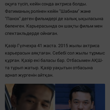
оқуға түсіп, кейін сонда актриса болды.
Фатиманың ролінен кейін "Шабнам" және
"Панох" деген фильмдері де халық ықыласына
бөленген. Карьерасында он шақты фильм мен
спектакльдерде ойнаған.
Қазір Гүлчехра 41 жаста. 2015 жылы актриса
карьерасын аяқтаған. Себебі сол жылы тұрмыс
құрған. Қазір екі баласы бар. Отбасымен АҚШ-
та тұрып жатыр. Қазір уақытын отбасына
арнап жүргенін айтқан.