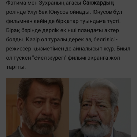
Фатима мен Зухраның ағасы
Санжардың
ролінде Улугбек Юнусов ойнады. Юнусов бұл
фильмнен кейін де бірқатар туындыға түсті.
Бірақ бәрінде дерлік екінші пландағы актер
болды. Қазір ол туралы дерек аз, белгілісі -
режиссер қызметімен де айналысып жүр. Биыл
ол түскен "Әйел жүрегі" фильмі экранға жол
тартты.