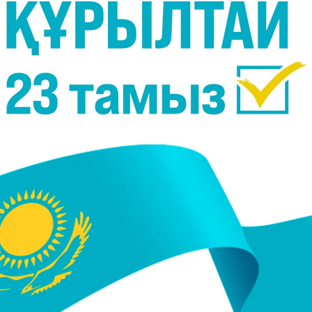
рілуіміз 40 мың доллар болған. Бұл -
. Бұл - базалық лагерь. Осының қасында (тағы бір -
р, оларда 80 мың доллар болды. Мысалы, біздің
е барып, телефондарымызды қуаттап жүрдік.
ған. Тамақ жағынан да оларда жақсырақ болған
к.) лагерь болды. Оларда бағалары 90 мың
рьлер болды, ол жақта 100 мың доллардан көп. Ең
да. Біздің экспедициямызда алты оттегі баллоны
саң, сенде көбірек баллон болуы мүмкін", - деді