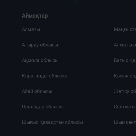
Аймақтар
Алматы
Маңғыст
Атырау облысы
Алматы 
Ақмола облысы
Батыс Қа
Қарағанды облысы
Қызылор
Абай облысы
Жетісу о
Павлодар облысы
Солтүсті
Шығыс Қазақстан облысы
Шымкен