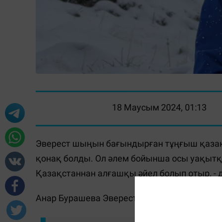
18 Маусым 2024, 01:13
Эверест шыңын бағындырған тұңғыш қаза
қонақ болды. Ол әлем бойынша осы уақытқ
Қазақстаннан алғашқы әйел болып отыр, -
Анар Бурашева Эверестке көтерілу қанша 