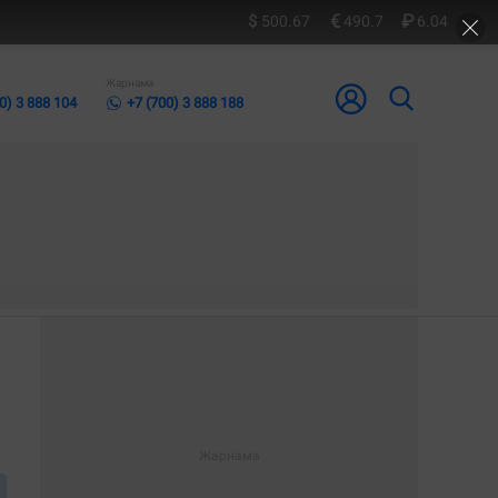
500.67
490.7
6.04
Жарнама
0) 3 888 104
+7 (700) 3 888 188