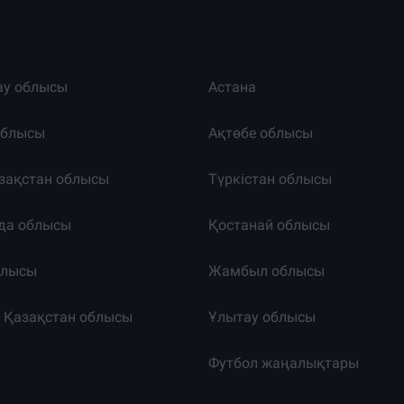
ау облысы
Астана
облысы
Ақтөбе облысы
зақстан облысы
Түркістан облысы
да облысы
Қостанай облысы
блысы
Жамбыл облысы
к Қазақстан облысы
Ұлытау облысы
т
Футбол жаңалықтары