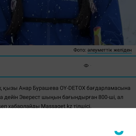
Фото:
әлеуметтік желіден
қ қызы Анар Бурашева OY-DETOX бағдарламасына
а дейін Эверест шыңын бағындырған 800-ші, ал
 деп хабарлайды
Massaget.kz
тілшісі.
тұратынын айтты.