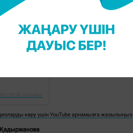
СТЕР 🎧 (@ainelkai)
деоларды көру үшін YouTube арнамызға жазылыңыз
 Қадыржанова