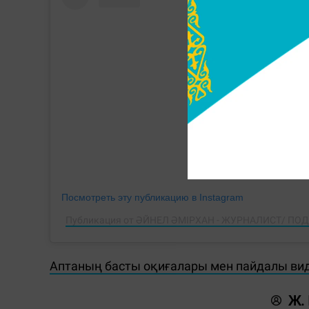
Посмотреть эту публикацию в Instagram
Публикация от ӘЙНЕЛ ӘМІРХАН - ЖУРНАЛИСТ/ ПОДКА
Аптаның басты оқиғалары мен пайдалы ви
Ж.