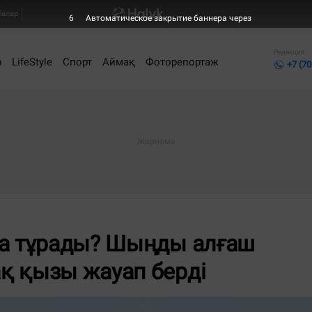
балар
5
Автоматическое закрытие баннера через
Редакция
р
LifeStyle
Спорт
Аймақ
Фоторепортаж
+7 (70
ша тұрады? Шыңды алғаш
қ қызы жауап берді