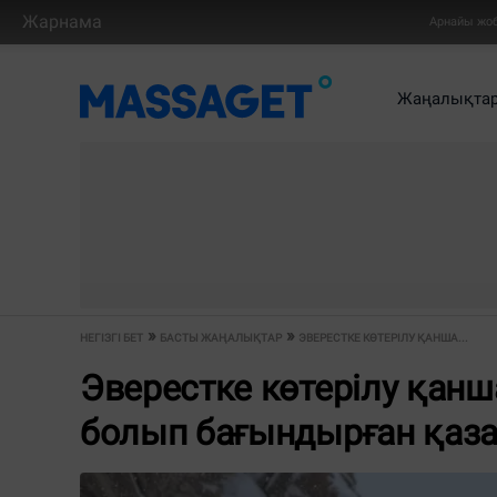
Жарнама
Арнайы жо
Жаңалықта
НЕГІЗГІ БЕТ
БАСТЫ ЖАҢАЛЫҚТАР
ЭВЕРЕСТКЕ КӨТЕРІЛУ ҚАНША...
Эверестке көтерілу қан
болып бағындырған қаза