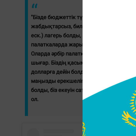
"Бізде бюджеттік түрі болды. Біздің көте
жабдықтарсыз, билеттерсіз (баға - еск.)
еск.) лагерь болды, бізде 40 мың долла
палаткаларда жарық болған жоқ. Асүйг
Оларда әрбір палаткада жарық, тоқ бол
шығар. Біздің қасымызды (тағы бір - ес
долларға дейін болды. Америкалық лаге
маңызды ерекшелігі оттегі баллондарын
болды, біз екеуін сатып алдық. Випке бар
ол.