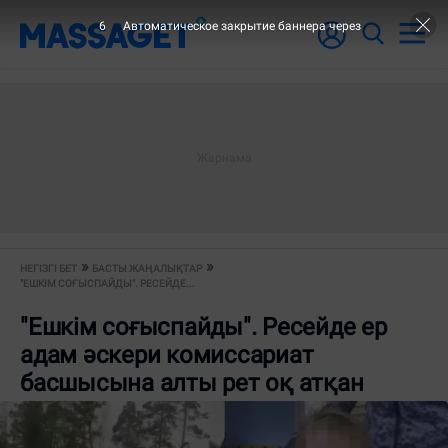
5
Автоматическое закрытие баннера через
НЕГІЗГІ БЕТ
БАСТЫ ЖАҢАЛЫҚТАР
"ЕШКІМ СОҒЫСПАЙДЫ". РЕСЕЙДЕ...
"Ешкім соғыспайды". Ресейде ер
адам әскери комиссариат
басшысына алты рет оқ атқан