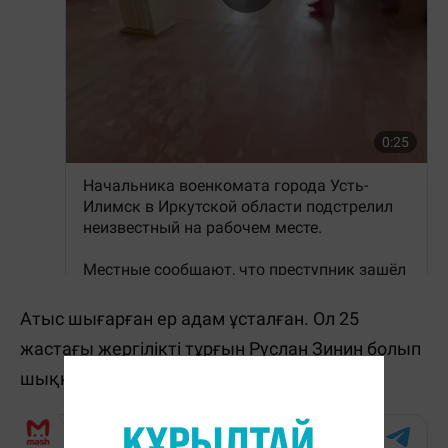
Атыс шығарған ер адам ұсталған. Ол 25
жастағы жергілікті тұрғын Руслан Зинин болып
шыққан.