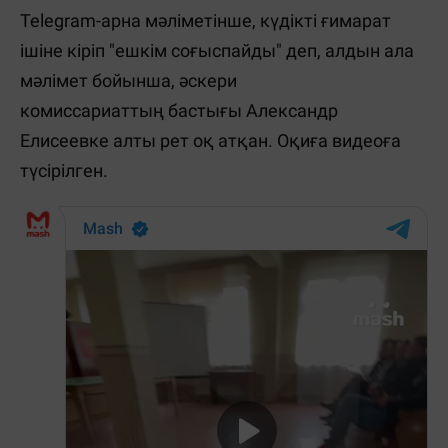
Telegram-арна мәліметінше, күдікті ғимарат
ішіне кіріп "ешкім соғыспайды" деп, алдын ала
мәлімет бойынша, әскери
комиссариаттың бастығы Александр
Елисеевке алты рет оқ атқан. Оқиға видеоға
түсірілген.