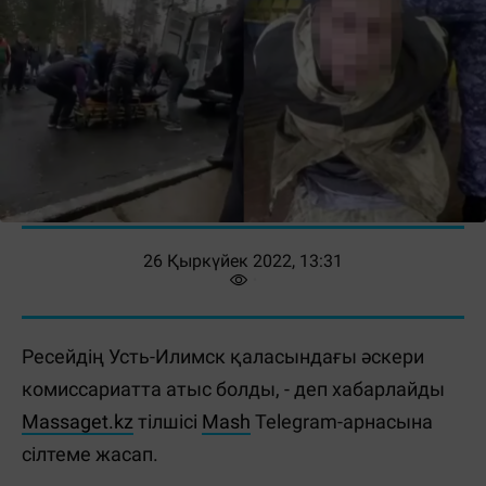
26 Қыркүйек 2022, 13:31
Ресейдің Усть-Илимск қаласындағы әскери
комиссариатта атыс болды, - деп хабарлайды
Massaget.kz
тілшісі
Mash
Telegram-арнасына
сілтеме жасап.