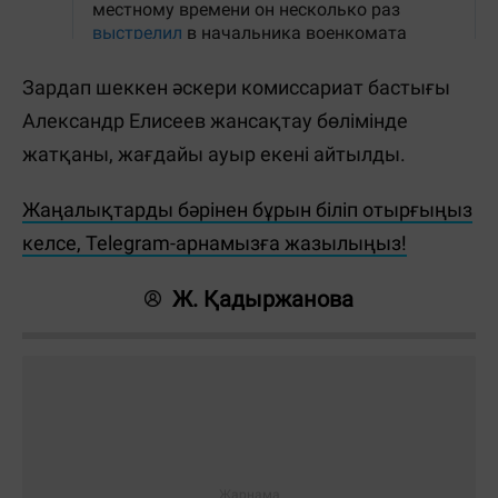
Зардап шеккен әскери комиссариат бастығы
Александр Елисеев жансақтау бөлімінде
жатқаны, жағдайы ауыр екені айтылды.
Жаңалықтарды бәрінен бұрын біліп отырғыңыз
келсе, Telegram-арнамызға жазылыңыз!
Ж. Қадыржанова