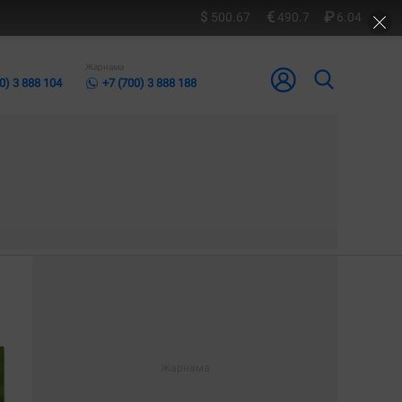
500.67
490.7
6.04
Жарнама
0) 3 888 104
+7 (700) 3 888 188