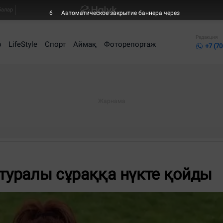
балар
6
Автоматическое закрытие баннера через
Редакция
р
LifeStyle
Спорт
Аймақ
Фоторепортаж
+7 (70
 туралы сұраққа нүкте қойды