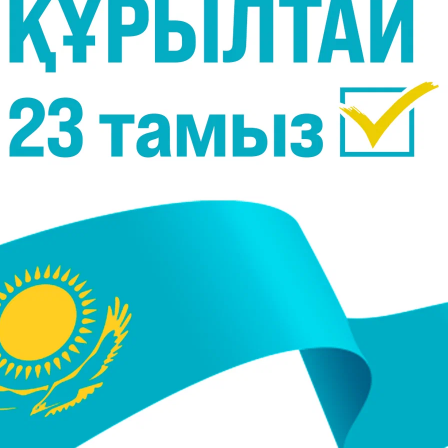
лы сұраққа нүкте қойды, - деп хабарлайды
йдарын жүргізген. Еркенің сөзінше,
оғын сұраған.
, жігітім бар, басқа енді ештеңе айтпаймын
ңыз келсе, Telegram-арнамызға жазылыңыз!
 Сатыбалдина