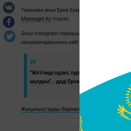
Танымал әнші Ерке Есмахан жеке өмірі тура
Massaget.kz
тілшісі.
Әнші Instagram-парақшасында сұрақ-жауап а
оқырмандарының көбі оның сүйіктісі бар-ж
"Жігітімді сұрап, сұрақтар жауды ғой. Иә
мүлдем", - деді Ерке.
Жаңалықтарды бәрінен бұрын біліп отырғы
С.