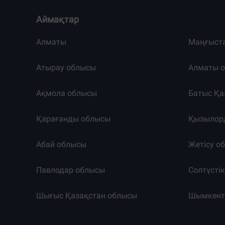
Аймақтар
Алматы
Маңғыст
Атырау облысы
Алматы 
Ақмола облысы
Батыс Қа
Қарағанды облысы
Қызылор
Абай облысы
Жетісу о
Павлодар облысы
Солтүсті
Шығыс Қазақстан облысы
Шымкен