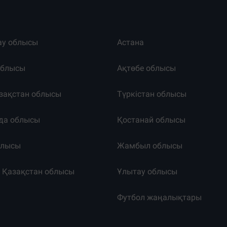
ау облысы
Астана
облысы
Ақтөбе облысы
зақстан облысы
Түркістан облысы
да облысы
Қостанай облысы
блысы
Жамбыл облысы
к Қазақстан облысы
Ұлытау облысы
т
Футбол жаңалықтары