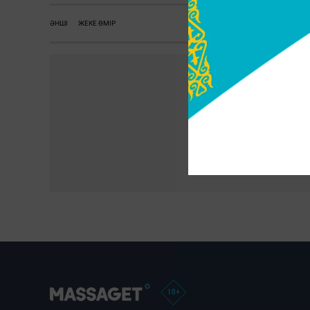
ӘНШІ
ЖЕКЕ ӨМІР