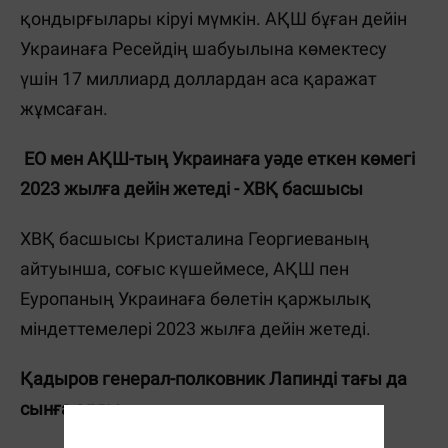
қондырғылары кіруі мүмкін. АҚШ бұған дейін
Украинаға Ресейдің шабуылына көмектесу
үшін 17 миллиард доллардан аса қаражат
жұмсаған.
ЕО мен АҚШ-тың Украинаға уәде еткен көмегі
2023 жылға дейін жетеді - ХВҚ басшысы
ХВҚ басшысы Кристалина Георгиеваның
айтуынша, соғыс күшеймесе, АҚШ пен
Еуропаның Украинаға бөлетін қаржылық
міндеттемелері 2023 жылға дейін жетеді.
Қадыров генерал-полковник Лапинді тағы да
сынға алды