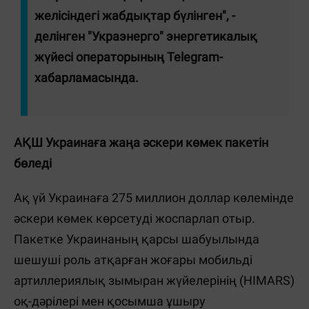
желісіндегі жабдықтар бүлінген", -
делінген "Украэнерго" энергетикалық
жүйесі операторының Telegram-
хабарламасында.
АҚШ Украинаға жаңа әскери көмек пакетін
бөледі
Ақ үй Украинаға 275 миллион доллар көлемінде
әскери көмек көрсетуді жоспарлап отыр.
Пакетке Украинаның қарсы шабуылында
шешуші роль атқарған жоғары мобильді
артиллериялық зымыран жүйелерінің (HIMARS)
оқ-дәрілері мен қосымша ұшыру