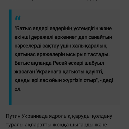
"Батыс елдері өздерінің үстемдігін және
екінші дәрежелі өркениет деп санайтын
нәрселерді сақтау үшін халықаралық
қатынас ережелерін ысырып тастады.
Батыс ақпанда Ресей әскері шабуыл
жасаған Украинаға қатысты қауіпті,
қанды әрі лас ойын жүргізіп отыр", - деді
ол.
Путин Украинада ядролық қаруды қолдану
туралы ақпаратты жоққа шығарды және