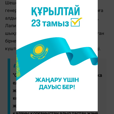
Шешенстан басшысы Рамзан Қадыров
генерал-полковник Александр Лапинді сынға
алды. Республика басшысының айтуынша,
Лапин бірнеше күн бойы байланысқа
шықпаған. Қадыров генерал жауапты болған
бірнеше елді мекендегі Украина қарулы
күштерінің әрекеті туралы сөйлескісі келеді.
"Онымен Терна, Торское және Ямполовка
елді мекендерінің қорғаныс шебіндегі
жаудың серпілісі туралы сөйлескім
келеді. ...Жаудың өз учаскесінде алға
жылжуын тоқтатуға көмектесу үшін
қаланы қорғаныстан алып тастау және