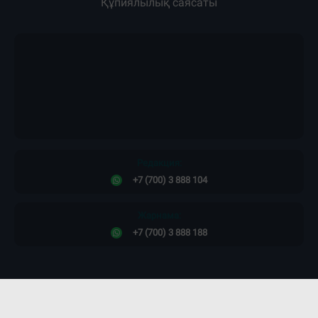
Құпиялылық саясаты
Редакция:
+7 (700) 3 888 104
Жарнама:
+7 (700) 3 888 188
Сайт дизайны -
ПРОСТО КОСМОС!