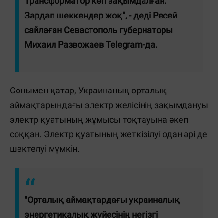
Трансформатор көп зақымдалған.
Зардап шеккендер жоқ", - деді Ресей
сайлаған Севастополь губернаторы
Михаил Развожаев Telegram-да.
Сонымен қатар, Украинаның орталық
аймақтарындағы электр желісінің зақымдануы
электр қуатының жұмысы тоқтауына әкеп
соққан. Электр қуатының жеткізілуі одан әрі де
шектелуі мүмкін.
"Орталық аймақтардағы украиналық
энергетикалық жүйесінің негізгі