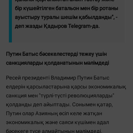
бір күшейтілген батальон мен бір ротаны
ауыстыру туралы шешім қабылданды", -
деп жазды Қадыров Telegram-да.
Путин Батыс бәсекелестерді тежеу үшін
санкцияларды қолданатынын мәлімдеді
Ресей президенті Владимир Путин Батыс
елдерін қарсыластарына қарсы экономикалық
санкция мен "түрлі-түсті революцияларды"
қолданды деп айыптады. Сонымен қатар,
Путин олар Азияның өсіп келе жатқан
экономикалық және саяси күшімен адал
бәсекеге түсе алмайтынын мәлімдеді.