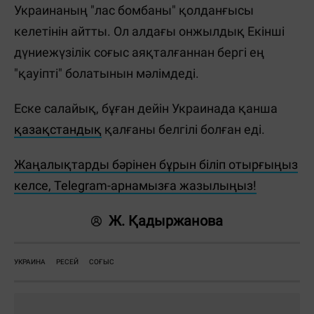
Украинаның "лас бомбаны" қолданғысы
келетінін айтты. Ол алдағы онжылдық Екінші
дүниежүзілік соғыс аяқталғаннан бергі ең
"қауіпті" болатынын мәлімдеді.
Еске салайық, бұған дейін Украинада қанша
қазақстандық
қалғаны белгілі болған еді.
Жаңалықтарды бәрінен бұрын біліп отырғыңыз
келсе, Telegram-арнамызға жазылыңыз!
Ж. Қадыржанова
УКРАИНА
РЕСЕЙ
СОҒЫС