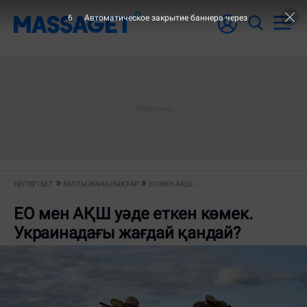
5
Автоматическое закрытие баннера через
НЕГІЗГІ БЕТ
БАСТЫ ЖАҢАЛЫҚТАР
ЕО МЕН АҚШ...
ЕО мен АҚШ уәде еткен көмек.
Украинадағы жағдай қандай?