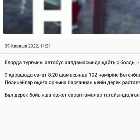
09 Қараша 2022, 11:21
Елорда тұрғыны автобус аялдамасында қайтыс болды, 
9 қарашада сағат 8:20 шамасында 102 нөміріне Бөгенб
Полицейлер оқиға орнына барғаннан кейін дерек расталғ
Бұл дерек бойынша қажет сараптамалар тағайындалған