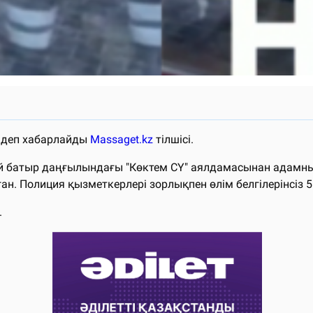
- деп хабарлайды
Massaget.kz
тілшісі.
ай батыр даңғылындағы "Көктем СҮ" аялдамасынан адамның
ан. Полиция қызметкерлері зорлықпен өлім белгілерінсіз 
.