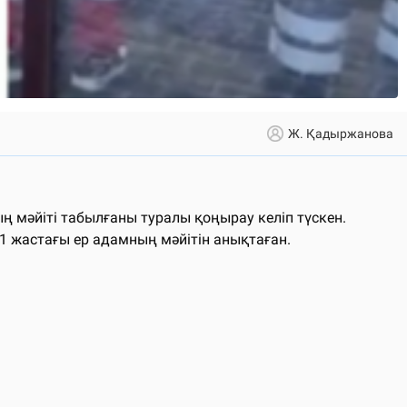
Ж. Қадыржанова
 мәйіті табылғаны туралы қоңырау келіп түскен.
51 жастағы ер адамның мәйітін анықтаған.