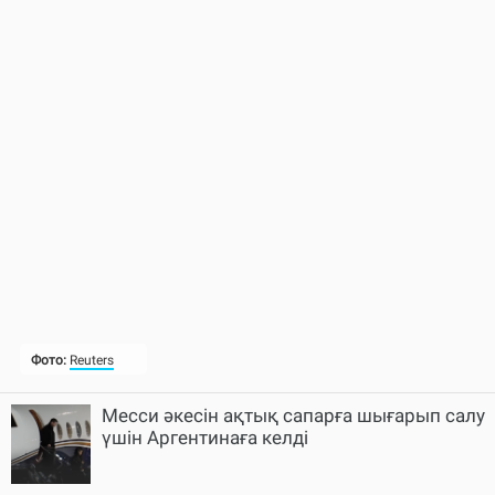
Месси әкесін ақтық сапарға шығарып салу
үшін Аргентинаға келді