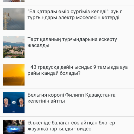
“Ел қатарлы өмір сүргіміз келеді“: ауыл
тұрғындары электр мәселесін көтерді
Төрт қаланың тұрғындарына ескерту
жасалды
+43 градусқа дейін ысиды: 9 тамызда ауа
райы қандай болады?
Бельгия королі Филипп Қазақстанға
келетінін айтты
Әлжеліде балағат сөз айтқан блогер
жауапқа тартылды - видео