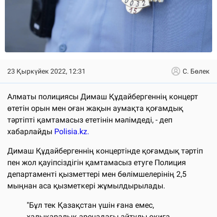
23 Қыркүйек 2022, 12:31
С. Бөлек
Алматы полициясы Димаш Құдайбергеннің концерт
өтетін орын мен оған жақын аумақта қоғамдық
тәртіпті қамтамасыз ететінін мәлімдеді, - деп
хабарлайды
Polisia.kz.
Димаш Құдайбергеннің концертінде қоғамдық тәртіп
пен жол қауіпсіздігін қамтамасыз етуге Полиция
департаменті қызметтері мен бөлімшелерінің 2,5
мыңнан аса қызметкері жұмылдырылады.
"Бұл тек Қазақстан үшін ғана емес,
халықаралық аренадағы айтулы оқиға,