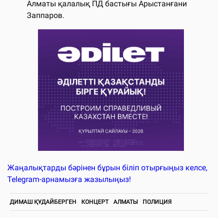
Алматы қалалық ПД бастығы Арыстанғани
Заппаров.
Жаңалықтарды бәрінен бұрын біліп отырғыңыз келсе,
Telegram-арнамызға жазылыңыз!
ДИМАШ ҚҰДАЙБЕРГЕН
КОНЦЕРТ
АЛМАТЫ
ПОЛИЦИЯ