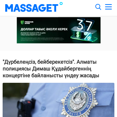
"Дүрбелеңсіз, бейберекетсіз". Алматы
полициясы Димаш Құдайбергеннің
концертіне байланысты үндеу жасады