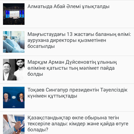
Алматыда Абай Әлемі ұлықталды
Маңғыстаудағы 13 жастағы баланың өлімі:
аурухана директоры қызметінен
босатылды
Марқұм Арман Дүйсеновтің ұлының
өліміне қатысты тың мәлімет пайда
болды
Тоқаев Сингапур президентін Тәуелсіздік
күнімен құттықтады
Қазақстандықтар өкпе обырына тегін
тексеріле алады: кімдер және қайда өтуге
болады?