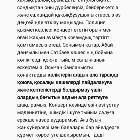
сондықтан оны дүрбелеңсіз, бейберекетсіз
және ешқандай құқықбұзушылықтарсыз өз
деңгейінде өткізу маңызды. Полиция
қызметкерлері концерт өтетін орын мен
оған жақын аумақта қоғамдық тәртіпті
қамтамасыз етеді. Сонымен қатар, Абай
даңғылы мен Сәтбаев көшесінің бойына
көліктерді қоюға тыйым салынғанын
ескертеміз. Осыған байланысты
қонақтарды
көліктерін алдын ала тұраққа
қоюға, қосалқы көшелерді пайдалануға
және кептелістерді болдырмау үшін
олардың бағытын алдын ала реттеуге
шақырамыз. Концерт кезінде өзін-өзі ұстау
мәдениетіне, ішімдік ішуге тыйым салуға
ерекше назар аударамыз. Аға буын
жанкүйерлері мен балалары бар әйелдерге
құрмет көрсетуге шақырамын, - деді