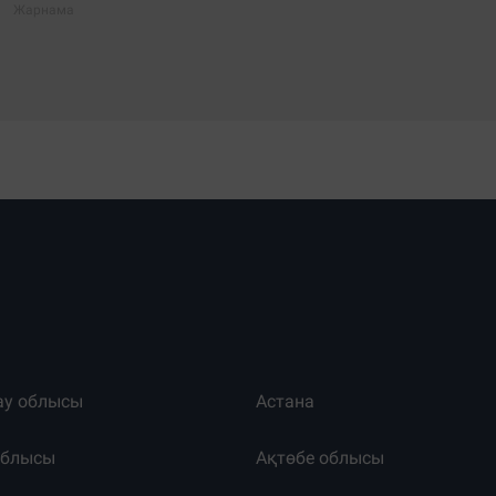
ау облысы
Астана
облысы
Ақтөбе облысы