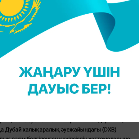
рінің және әуе компаниялары экипаждарының
нда Дубай халықаралық әуежайындағы (DXB)
қ рәсім белгіленген қауіпсіздік хаттамаларына