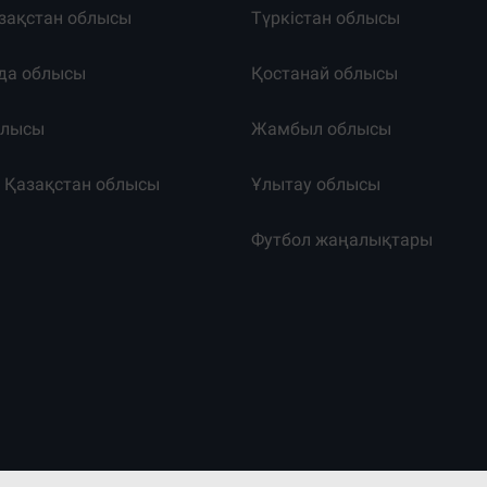
зақстан облысы
Түркістан облысы
да облысы
Қостанай облысы
блысы
Жамбыл облысы
к Қазақстан облысы
Ұлытау облысы
т
Футбол жаңалықтары