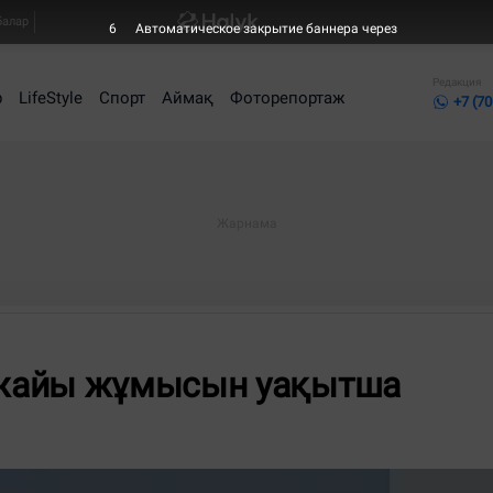
балар
6
Автоматическое закрытие баннера через
Редакция
р
LifeStyle
Спорт
Аймақ
Фоторепортаж
+7 (70
ежайы жұмысын уақытша