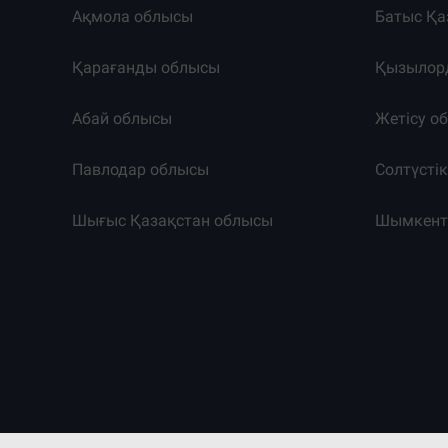
Ақмола облысы
Батыс Қа
Қарағанды облысы
Қызылор
Абай облысы
Жетісу о
Павлодар облысы
Солтүсті
Шығыс Қазақстан облысы
Шымкен