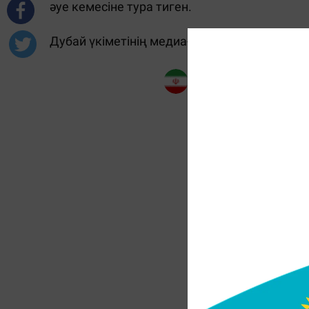
әуе кемесіне тура тиген.
Дубай үкіметінің медиа-кеңсесі әуе айла