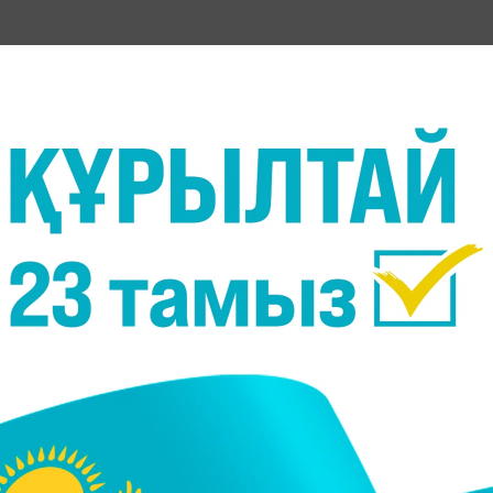
ғының жұмысы уақытша тоқтатылғанын хабарлады.