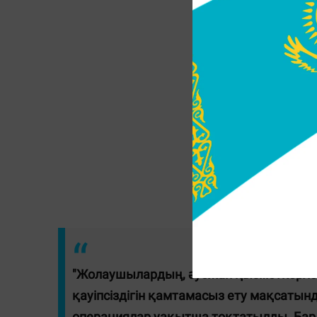
"Жолаушылардың, әуежай қызметкерле
қауіпсіздігін қамтамасыз ету мақсаты
операциялар уақытша тоқтатылды. Барлы