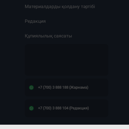
Материалдарды қолдану тәртібі
Редакция
Құпиялылық саясаты
+7 (700) 3 888 188 (Жарнама)
+7 (700) 3 888 104 (Редакция)