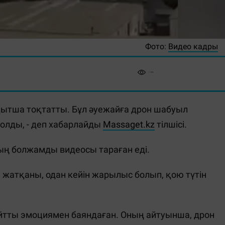
Фото:
Видео кадры
тша тоқтатты. Бұл әуежайға дрон шабуыл
болды, - деп хабарлайды
Massaget.kz
тілшісі.
ың болжамды видеосы тараған еді.
жатқаны, одан кейін жарылыс болып, қою түтін
айтты эмоциямен баяндаған. Оның айтуынша, дрон