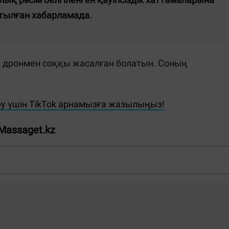
ратылған хабарламада.
 дронмен соққы жасалған болатын. Соның
 үшін TikTok арнамызға жазылыңыз!
Massaget.kz