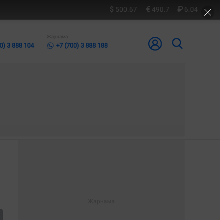
500.67
490.7
6.04
Жарнама
0) 3 888 104
+7 (700) 3 888 188