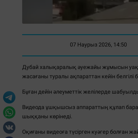
07 Наурыз 2026, 14:50
Дубай халықаралық әуежайы жұмысын уақы
жасағаны туралы ақпараттан кейін белгілі 
Бұған дейін әлеуметтік желілерде шабуылд
Видеода ұшқышсыз аппараттың құлап бара 
шыққаны көрінеді.
Оқиғаны видеоға түсірген куәгер болған ж