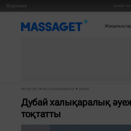
Жарнама
Арнайы жо
Жаңалықта
НЕГІЗГІ БЕТ
БАСТЫ ЖАҢАЛЫҚТАР
ДУБАЙ
Дубай халықаралық әу
тоқтатты