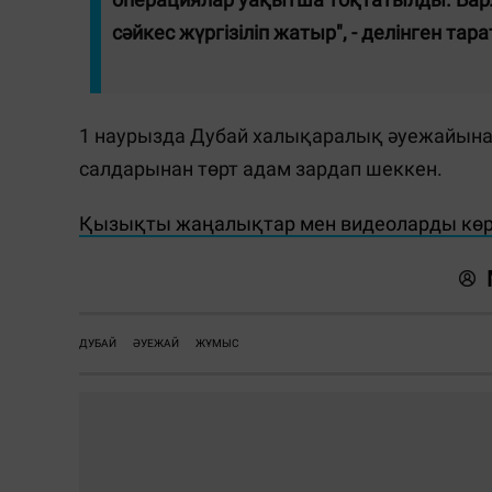
сәйкес жүргізіліп жатыр", - делінген та
1 наурызда Дубай халықаралық әуежайына
салдарынан төрт адам зардап шеккен.
Қызықты жаңалықтар мен видеоларды көру
ДУБАЙ
ӘУЕЖАЙ
ЖҰМЫС